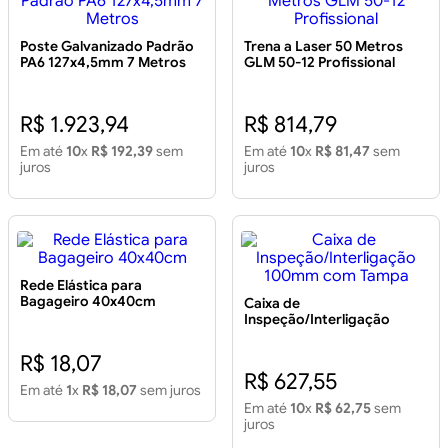
Poste Galvanizado Padrão
Trena a Laser 50 Metros
PA6 127x4,5mm 7 Metros
GLM 50-12 Profissional
R$ 1.923,94
R$ 814,79
Em até
10
x
R$ 192,39
sem
Em até
10
x
R$ 81,47
sem
juros
juros
Rede Elástica para
Bagageiro 40x40cm
Caixa de
Inspeção/Interligação
100mm com Tampa
R$ 18,07
R$ 627,55
Em até
1
x
R$ 18,07
sem juros
Em até
10
x
R$ 62,75
sem
juros