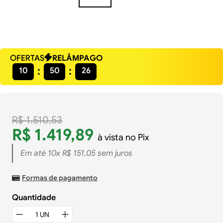
OFERTAS
RELÂMPAGO
10
50
25
R$
1
.
510
,
53
R$
1
.
419
,
89
à vista no Pix
Em até
10
x
R$
151
,
05
sem juros
Formas de pagamento
Quantidade