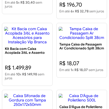
Em até
5
x
R$ 30,40
sem
R$ 196,70
juros
Em até
6
x
R$ 32,78
sem juros
Tampa Caixa de Passagem
Ar Condicionado Split 38cm
Kit Bacia com Caixa
Acoplada 3/6L e Assento
Acessórios para Instalação
Vip Branca
R$ 18,07
R$ 1.499,89
Em até
1
x
R$ 18,07
sem juros
Em até
10
x
R$ 149,98
sem
juros
Caixa D'Água de Polietileno