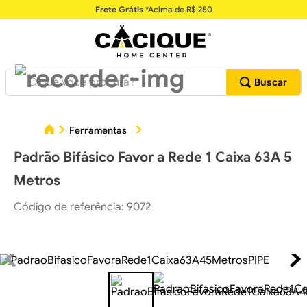
Frete Grátis
*Acima de R$ 250
O que você procura?
Padrã
Ferramentas
Instrumentos de Medição
Padrão Bifásico Favor a Rede 1 Caixa 63A 5
Metros
Código de referência
:
9072