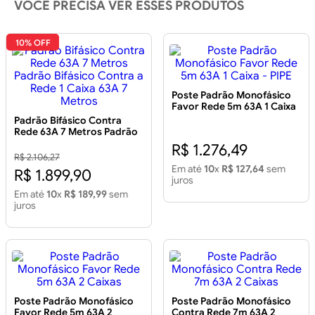
VOCÊ PRECISA VER ESSES PRODUTOS
10% OFF
Poste Padrão Monofásico
Favor Rede 5m 63A 1 Caixa
- PIPE
Padrão Bifásico Contra
Rede 63A 7 Metros Padrão
Bifásico Contra a Rede 1
R$ 1.276,49
Caixa 63A 7 Metros
R$ 2.106,27
Em até
10
x
R$ 127,64
sem
R$ 1.899,90
juros
Em até
10
x
R$ 189,99
sem
juros
Poste Padrão Monofásico
Poste Padrão Monofásico
Favor Rede 5m 63A 2
Contra Rede 7m 63A 2