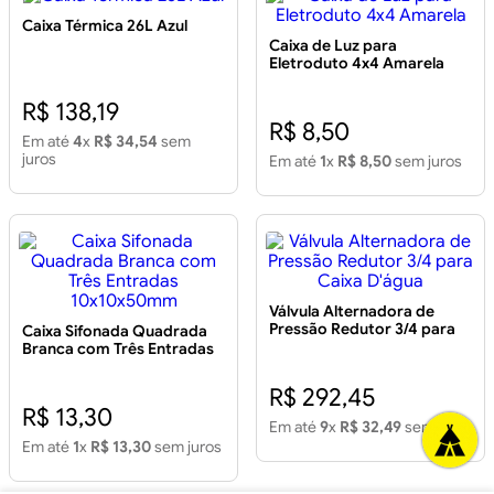
Caixa Térmica 26L Azul
Caixa de Luz para
Eletroduto 4x4 Amarela
R$ 138,19
R$ 8,50
Em até
4
x
R$ 34,54
sem
juros
Em até
1
x
R$ 8,50
sem juros
Válvula Alternadora de
Pressão Redutor 3/4 para
Caixa Sifonada Quadrada
Caixa D'água
Branca com Três Entradas
10x10x50mm
R$ 292,45
R$ 13,30
Em até
9
x
R$ 32,49
sem juros
Em até
1
x
R$ 13,30
sem juros