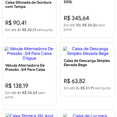
500L
Caixa Sifonada de Gordura
com Tampa
250x172x50mm
R$ 345,64
R$ 90,41
Em até
10
x
R$ 34,56
sem
juros
Em até
3
x
R$ 30,13
sem juros
Caixa de Descarga Simples
Elevada Bege
Válvula Alternadora De
Pressão .3/4 Para Caixa
D'água
R$ 63,82
R$ 138,19
Em até
2
x
R$ 31,91
sem juros
Em até
4
x
R$ 34,54
sem
juros