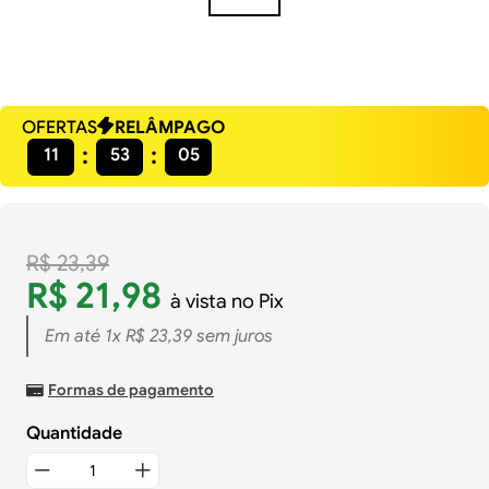
OFERTAS
RELÂMPAGO
11
53
04
R$
23
,
39
R$
21
,
98
à vista no Pix
Em até
1
x
R$
23
,
39
sem juros
Formas de pagamento
Quantidade