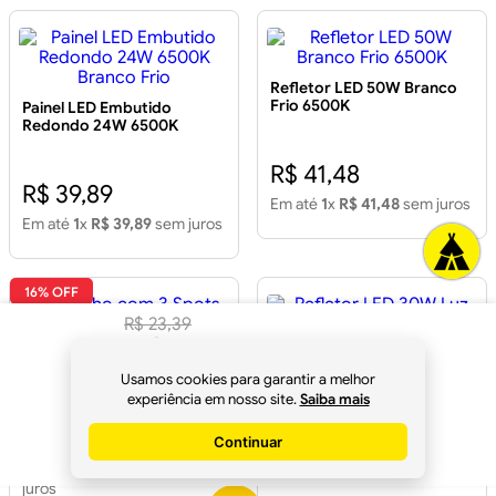
Refletor LED 50W Branco
Frio 6500K
Painel LED Embutido
Redondo 24W 6500K
Branco Frio
R$ 41,48
R$ 39,89
Em até
1
x
R$ 41,48
sem juros
Em até
1
x
R$ 39,89
sem juros
16% OFF
R$
23
,
39
R$
21
,
98
Kit Trilho com 3 Spots LED
Refletor LED 30W Luz
à vista no
7W 6500K Branco
Branca Bivolt
Usamos cookies para garantir a melhor
Pix
experiência em nosso site.
Saiba mais
R$ 202,02
R$ 169,90
R$ 32,97
Continuar
Comprar
Em até
1
x
R$ 169,90
sem
Em até
1
x
R$ 30,99
sem juros
juros