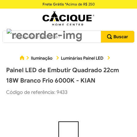
Frete Grátis
*Acima de R$ 250
O que você procura?
Painel LE
Iluminação
Luminárias Painel LED
Painel LED de Embutir Quadrado 22cm
18W Branco Frio 6000K - KIAN
Código de referência
:
9433