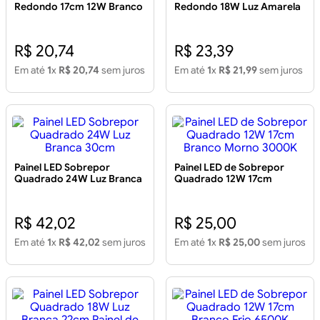
Redondo 17cm 12W Branco
Redondo 18W Luz Amarela
Frio 6000K
22cm
R$ 20,74
R$ 23,39
Em até
1
x
R$ 20,74
sem juros
Em até
1
x
R$ 21,99
sem juros
Painel LED Sobrepor
Painel LED de Sobrepor
Quadrado 24W Luz Branca
Quadrado 12W 17cm
30cm
Branco Morno 3000K
R$ 42,02
R$ 25,00
Em até
1
x
R$ 42,02
sem juros
Em até
1
x
R$ 25,00
sem juros