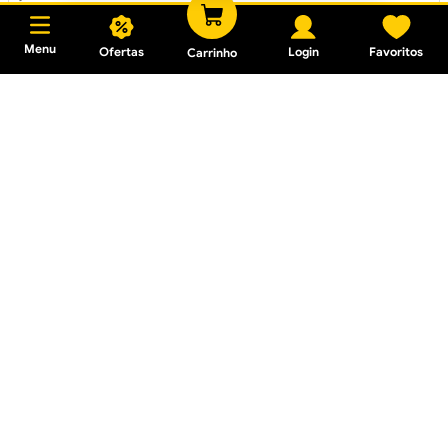
Menu
Ofertas
Login
Favoritos
Carrinho
Refletor LED 100W Luz
Refletor LED 10W Luz
Verde Bivolt
Amarela Bivolt
R$ 63,82
R$ 26,59
Em até
1
x
R$ 59,99
sem juros
Em até
1
x
R$ 24,99
sem juros
16% OFF
Refletor LED 20W Luz
Branca Bivolt
Kit Trilho com 3 Spots LED
7W 6500K 1 Metro Preto
R$ 202,02
R$ 29,78
R$ 169,90
Em até
1
x
R$ 27,99
sem juros