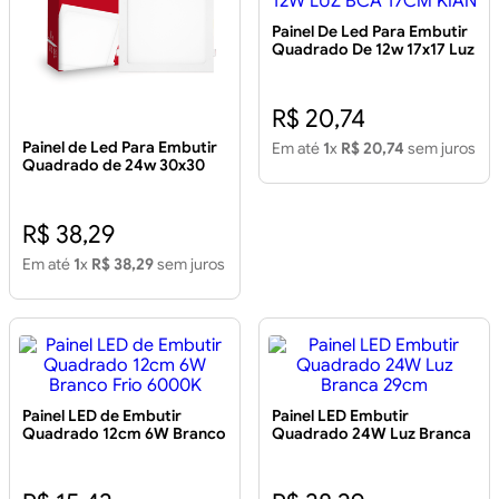
Painel De Led Para Embutir
Quadrado De 12w 17x17 Luz
Branca PAINEL LED EMB
QUAD 12W LUZ BCA 17CM
KIAN
R$ 20,74
Painel de Led Para Embutir
Em até
1
x
R$ 20,74
sem juros
Quadrado de 24w 30x30
Luz Amarela
R$ 38,29
Em até
1
x
R$ 38,29
sem juros
Painel LED de Embutir
Painel LED Embutir
Quadrado 12cm 6W Branco
Quadrado 24W Luz Branca
Frio 6000K
29cm