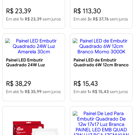
R$ 23,39
R$ 113,30
Em até
1
x
R$ 23,39
sem juros
Em até
3
x
R$ 37,76
sem juros
Painel LED Embutir
Painel LED de Embutir
Quadrado 24W Luz
Quadrado 6W 12cm Branco
Amarela 30cm
Morno 3000K
R$ 38,29
R$ 15,43
Em até
1
x
R$ 35,99
sem juros
Em até
1
x
R$ 15,43
sem juros