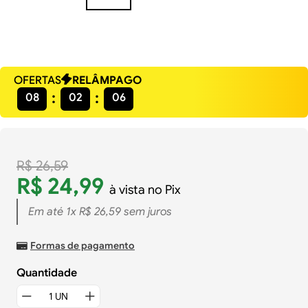
OFERTAS
RELÂMPAGO
08
02
05
R$
26
,
59
R$
24
,
99
à vista no Pix
Em até
1
x
R$
26
,
59
sem juros
Formas de pagamento
Quantidade