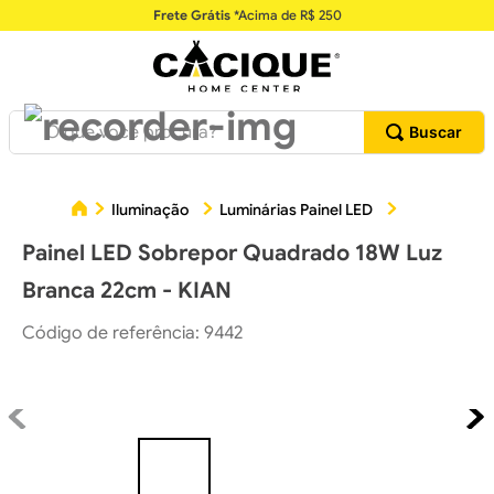
Frete Grátis
*Acima de R$ 250
O que você procura?
Painel LE
Iluminação
Luminárias Painel LED
Painel LED Sobrepor Quadrado 18W Luz
Branca 22cm - KIAN
Código de referência
:
9442