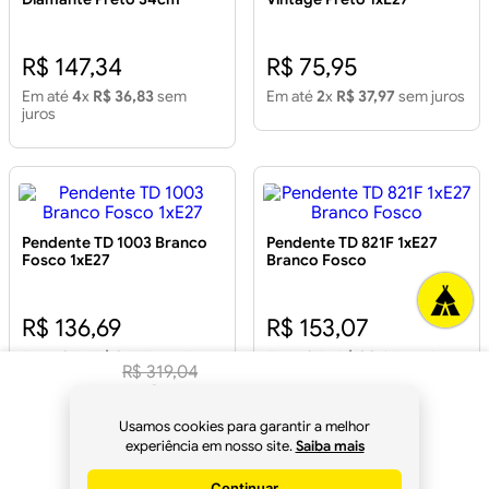
R$ 147,34
R$ 75,95
Em até
4
x
R$ 36,83
sem
Em até
2
x
R$ 37,97
sem juros
juros
Pendente TD 1003 Branco
Pendente TD 821F 1xE27
Fosco 1xE27
Branco Fosco
R$ 136,69
R$ 153,07
Em até
4
x
R$ 34,17
sem juros
Em até
5
x
R$ 30,61
sem juros
R$
319
,
04
R$
299
,
89
à vista
Usamos cookies para garantir a melhor
no
Pix
experiência em nosso site.
Saiba mais
Pendente em Vidro Primus
Pendente Munich 740 Preto
Continuar