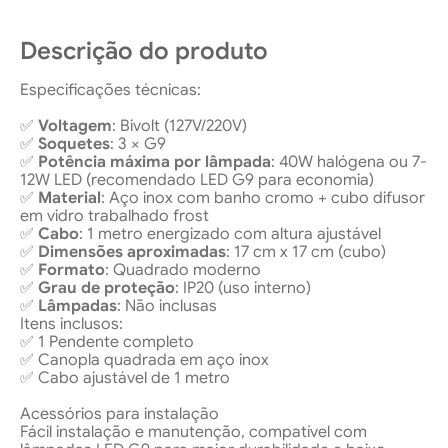
Descrição do produto
Especificações técnicas:
✅
Voltagem
: Bivolt (127V/220V)
✅
Soquetes
: 3 × G9
✅
Potência máxima por lâmpada
: 40W halógena ou 7-
12W LED (recomendado LED G9 para economia)
✅
Material
: Aço inox com banho cromo + cubo difusor
em vidro trabalhado frost
✅
Cabo
: 1 metro energizado com altura ajustável
✅
Dimensões aproximadas
: 17 cm x 17 cm (cubo)
✅
Formato
: Quadrado moderno
✅
Grau de proteção
: IP20 (uso interno)
✅
Lâmpadas
: Não inclusas
Itens inclusos:
✅ 1 Pendente completo
✅ Canopla quadrada em aço inox
✅ Cabo ajustável de 1 metro
Acessórios para instalação
Fácil instalação e manutenção, compatível com