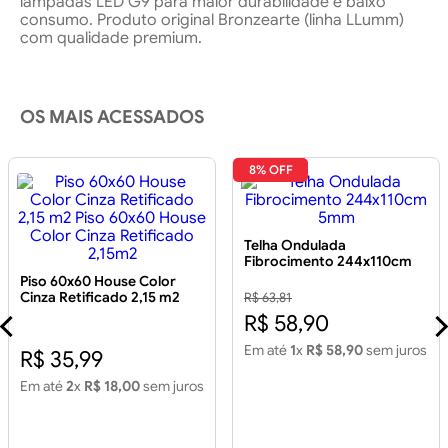
lâmpadas LED G9 para maior durabilidade e baixo
consumo. Produto original Bronzearte (linha LLumm)
com qualidade premium.
OS MAIS ACESSADOS
8% OFF
Telha Ondulada
Fibrocimento 244x110cm
5mm
Piso 60x60 House Color
Cinza Retificado 2,15 m2
R$ 63,81
Piso 60x60 House Color
R$ 58,90
Cinza Retificado 2,15m2
Em até
1
x
R$ 58,90
sem juros
R$ 35,99
Em até
2
x
R$ 18,00
sem juros