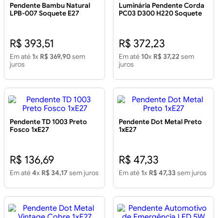
Pendente Bambu Natural
Luminária Pendente Corda
LPB-007 Soquete E27
PC03 D300 H220 Soquete
E27
R$ 393,51
R$ 372,23
Em até
1
x
R$ 369,90
sem
Em até
10
x
R$ 37,22
sem
juros
juros
Pendente TD 1003 Preto
Pendente Dot Metal Preto
Fosco 1xE27
1xE27
R$ 136,69
R$ 47,33
Em até
4
x
R$ 34,17
sem juros
Em até
1
x
R$ 47,33
sem juros