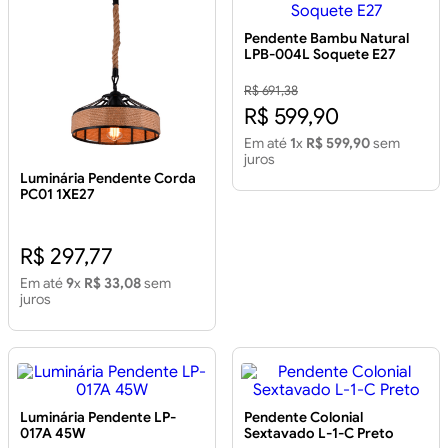
Pendente Bambu Natural
LPB-004L Soquete E27
R$ 691,38
R$ 599,90
Em até
1
x
R$ 599,90
sem
juros
Luminária Pendente Corda
PC01 1XE27
R$ 297,77
Em até
9
x
R$ 33,08
sem
juros
Luminária Pendente LP-
Pendente Colonial
017A 45W
Sextavado L-1-C Preto