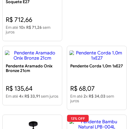
Soquete E27
R$ 712,66
Em até
10
x
R$ 71,26
sem
juros
Pendente Aramado Onix
Pendente Corda 1,0m 1xE27
Bronze 21cm
R$ 135,64
R$ 68,07
Em até
4
x
R$ 33,91
sem juros
Em até
2
x
R$ 34,03
sem
juros
13% OFF