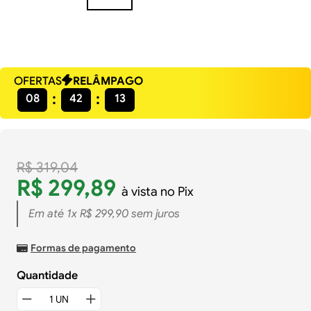
OFERTAS
RELÂMPAGO
08
42
12
R$
319
,
04
R$
299
,
89
à vista no Pix
Em até
1
x
R$
299
,
90
sem juros
Formas de pagamento
Quantidade