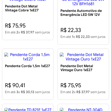
Pendente Dot Metal
Vintage Cobre 1xE27
Pendente Automotivo de
Emergência LED 5W 12V
BFH1681
R$ 75,95
R$ 22,33
Em até
2
x
R$ 37,97
sem juros
Em até
1
x
R$ 22,33
sem juros
Pendente Corda 1,5m 1xE27
Pendente Dot Metal
Vintage Ouro 1xE27
R$ 90,41
R$ 75,95
Em até
3
x
R$ 30,13
sem juros
Em até
2
x
R$ 37,97
sem juros