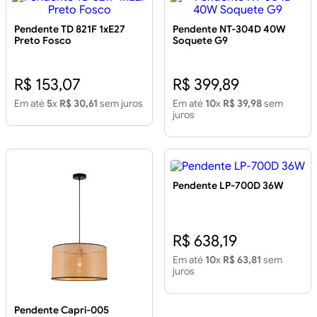
Pendente TD 821F 1xE27
Pendente NT-304D 40W
Preto Fosco
Soquete G9
R$ 153,07
R$ 399,89
Em até
5
x
R$ 30,61
sem juros
Em até
10
x
R$ 39,98
sem
juros
Pendente LP-700D 36W
R$ 638,19
Em até
10
x
R$ 63,81
sem
juros
Pendente Capri-005