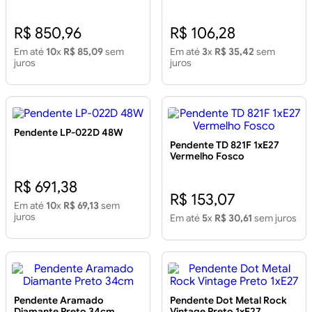
R$ 850,96
R$ 106,28
Em até
10
x
R$ 85,09
sem
Em até
3
x
R$ 35,42
sem
juros
juros
Pendente LP-022D 48W
Pendente TD 821F 1xE27
Vermelho Fosco
R$ 691,38
R$ 153,07
Em até
10
x
R$ 69,13
sem
juros
Em até
5
x
R$ 30,61
sem juros
Pendente Aramado
Pendente Dot Metal Rock
Diamante Preto 34cm
Vintage Preto 1xE27