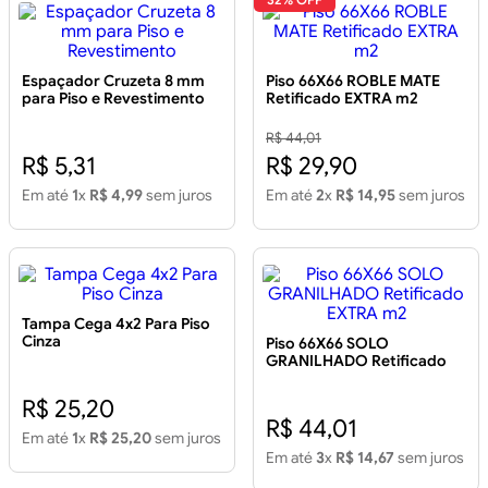
Espaçador Cruzeta 8 mm
Piso 66X66 ROBLE MATE
para Piso e Revestimento
Retificado EXTRA m2
R$ 44,01
R$ 5,31
R$ 29,90
Em até
1
x
R$ 4,99
sem juros
Em até
2
x
R$ 14,95
sem juros
Tampa Cega 4x2 Para Piso
Cinza
Piso 66X66 SOLO
GRANILHADO Retificado
EXTRA m2
R$ 25,20
R$ 44,01
Em até
1
x
R$ 25,20
sem juros
Em até
3
x
R$ 14,67
sem juros