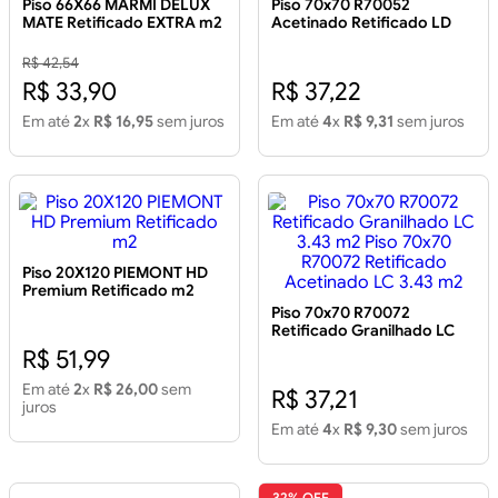
Piso 66X66 MARMI DELUX
Piso 70x70 R70052
MATE Retificado EXTRA m2
Acetinado Retificado LD
3.43m²
R$ 42,54
R$ 33,90
R$ 37,22
Em até
2
x
R$ 16,95
sem juros
Em até
4
x
R$ 9,31
sem juros
Piso 20X120 PIEMONT HD
Premium Retificado m2
Piso 70x70 R70072
Retificado Granilhado LC
3.43 m2 Piso 70x70 R70072
R$ 51,99
Retificado Acetinado LC
3.43 m2
Em até
2
x
R$ 26,00
sem
R$ 37,21
juros
Em até
4
x
R$ 9,30
sem juros
32% OFF