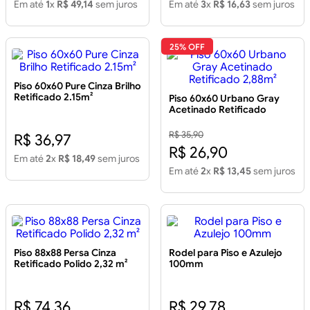
Em até
1
x
R$ 49,14
sem juros
Em até
3
x
R$ 16,63
sem juros
25% OFF
Piso 60x60 Pure Cinza Brilho
Retificado 2.15m²
Piso 60x60 Urbano Gray
Acetinado Retificado
2,88m²
R$ 35,90
R$ 36,97
R$ 26,90
Em até
2
x
R$ 18,49
sem juros
Em até
2
x
R$ 13,45
sem juros
Piso 88x88 Persa Cinza
Rodel para Piso e Azulejo
Retificado Polido 2,32 m²
100mm
R$ 74,36
R$ 29,78