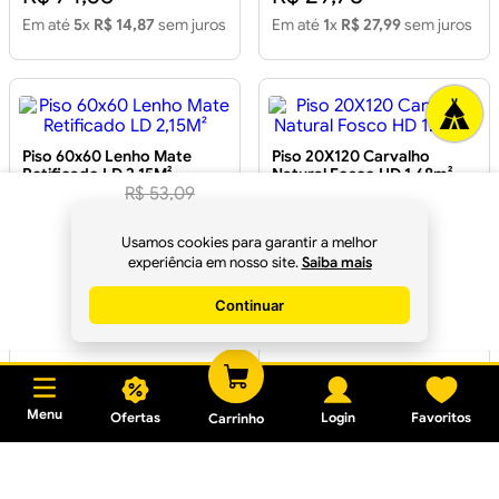
Em até
5
x
R$ 14,87
sem juros
Em até
1
x
R$ 27,99
sem juros
Piso 60x60 Lenho Mate
Piso 20X120 Carvalho
Retificado LD 2,15M²
Natural Fosco HD 1.68m²
R$
53
,
09
R$
49
,
90
/m²
à
R$ 36,97
R$ 51,99
Usamos cookies para garantir a melhor
vista no Pix
experiência em nosso site.
Saiba mais
Em até
2
x
R$ 18,49
sem juros
Em até
2
x
R$ 26,00
sem
juros
Continuar
Comprar
Menu
Ofertas
Login
Favoritos
Carrinho
Piso 88x88 Cedro Mate
Retificado LD 2.32m²
Piso Mazar Cinza
Granilhado 61x61cm Caixa
2,23m²