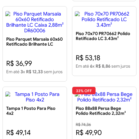
Piso 70x70 PR70662 Polido
Retificado LC 3.43m²
Piso Parquet Marsala 60x60
Retificado Brilhante LC
Caixa 2,88m² DR60006
R$ 53,18
R$ 36,99
Em até
6
x
R$ 8,86
sem juros
Em até
3
x
R$ 12,33
sem juros
33% OFF
Tampa 1 Posto Para Piso
Piso 88x88 Persa Bege
4x2
Polido Retificado 2,32m²
R$ 74,36
R$ 49,14
R$ 49,90