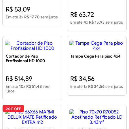
60X120 Branco Polido
Retificado m2
R$ 53,09
R$ 63,72
Em até
3
x
R$ 17,70
sem juros
Em até
4
x
R$ 15,93
sem juros
Cortador de Piso
Tampa Cega Para piso 4x4
Profissional HD 1000
R$ 514,89
R$ 34,56
Em até
10
x
R$ 51,48
sem
Em até
1
x
R$ 34,56
sem juros
juros
20% OFF