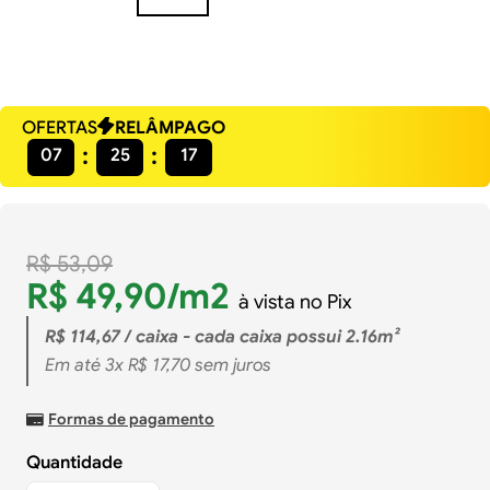
OFERTAS
RELÂMPAGO
07
25
17
R$
53
,
09
R$
49
,
90
/m2
à vista no Pix
R$
114
,
67
/ caixa - cada caixa possui 2.16m²
Em até
3
x
R$
17
,
70
sem juros
Formas de pagamento
Quantidade