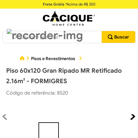
Frete Grátis
*Acima de R$ 250
O que você procura?
Piso
Pisos e Revestimentos
Pisos Cerâmicos
Piso 60x120 Gran Ripado MR Retificado
2.16m² - FORMIGRES
Código de referência
:
8520