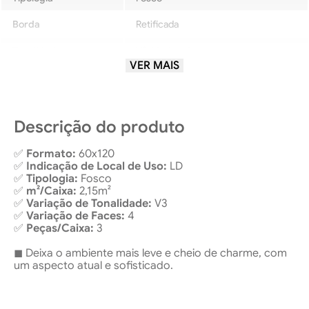
Borda
Retificada
Tonalidade
V3-Moderada
VER MAIS
Local de uso
LD-AltoTráfego
Descrição do produto
✅
Formato:
60x120
✅
Indicação de Local de Uso:
LD
✅
Tipologia:
Fosco
✅
m²/Caixa:
2,15m²
✅
Variação de Tonalidade:
V3
✅
Variação de Faces:
4
✅
Peças/Caixa:
3
◼ Deixa o ambiente mais leve e cheio de charme, com
um aspecto atual e sofisticado.