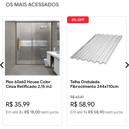
OS MAIS ACESSADOS
8% OFF
Piso 60x60 House Color
Telha Ondulada
Cinza Retificado 2,15 m2
Fibrocimento 244x110cm
Piso 60x60 House Color
5mm
Cinza Retificado 2,15m2
R$ 63,81
R$ 35,99
R$ 58,90
Em até
2
x
R$ 18,00
sem juros
Em até
1
x
R$ 58,90
sem juros