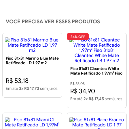
VOCÊ PRECISA VER ESSES PRODUTOS
34% OFF
Piso 81x81 Marmo Blue Mate
Retificado LD 1.97 m2
Piso 81x81 Cleantec White
Mate Retificado 1,97m² Piso
81x81 Cleantec White Mate
R$ 53,18
Retificado LB 1.97 m2
R$ 53,08
Em até
3
x
R$ 17,73
sem juros
R$ 34,90
Em até
2
x
R$ 17,45
sem juros