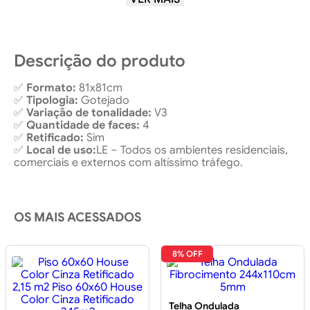
Local de uso
LE-AltissimoTráfego
Ambiente
Interno/Externo
Descrição do produto
✅
Formato:
81x81cm
✅
Tipologia:
Gotejado
✅
Variação de tonalidade:
V3
✅
Quantidade de faces:
4
✅
Retificado:
Sim
✅
Local de uso:
LE – Todos os ambientes residenciais,
comerciais e externos com altíssimo tráfego.
OS MAIS ACESSADOS
8% OFF
Telha Ondulada