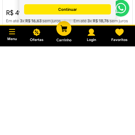
Continuar
R$ 49,89
R$ 56,28
Em até
3
x
R$ 16,63
sem juros
Em até
3
x
R$ 18,76
sem juros
Menu
Ofertas
Login
Favoritos
Carrinho
Piso 81x81 Cleantec White
Polido Retificado LB 1.97m²
R$ 63,82
Em até
4
x
R$ 15,96
sem juros
Piso 81x81 Place Branco
Polido Retificado LB 1.97 m²
Piso 81x81 Place Branco
Polido Retificado LB 1.97
m2
R$ 63,82