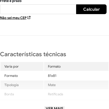
Não sei meu CEP
Varia por
Formato
Formato
81x81
Tipologia
Mate
Borda
Retificada
Tonalidade
V3-Moderada
VER MAIS