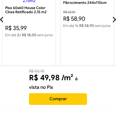
Fibrocimento 244x110cm
5mm
Piso 60x60 House Color
Cinza Retificado 2,15 m2
R$ 63,81
Piso 60x60 House Color
R$ 58,90
Cinza Retificado 2,15m2
Em até
1
x
R$ 58,90
sem juros
R$ 35,99
Em até
2
x
R$ 18,00
sem juros
R$
53
,
18
R$
49
,
98
/m²
à
vista no Pix
Comprar