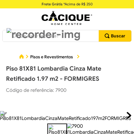
Frete Grátis
*Acima de R$ 250
O que você procura?
Piso
Pisos e Revestimentos
Pisos Cerâmicos
Piso 81X81 Lombardia Cinza Mate
Retificado 1.97 m2 - FORMIGRES
Código de referência
:
7900