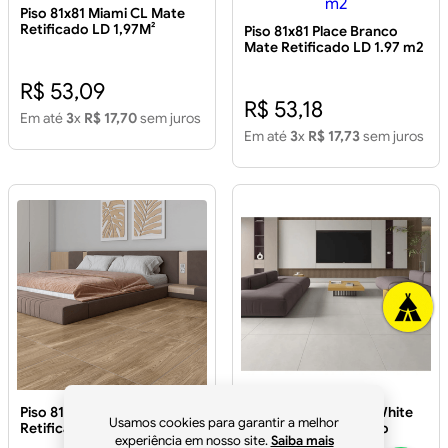
Piso 81x81 Miami CL Mate
Retificado LD 1,97M²
Piso 81x81 Place Branco
Mate Retificado LD 1.97 m2
R$ 53,09
R$ 53,18
Em até
3
x
R$ 17,70
sem juros
Em até
3
x
R$ 17,73
sem juros
Piso 81x81 Canela Mate MR
Piso 81x81 Cleantec White
Usamos cookies para garantir a melhor
Retificado LB 1.97m²
Granilhado Retificado
experiência em nosso site.
Saiba mais
1,97CX