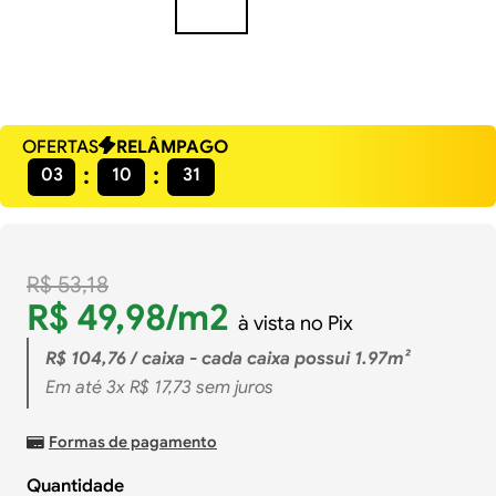
OFERTAS
RELÂMPAGO
03
10
30
R$
53
,
18
R$
49
,
98
/m2
à vista no Pix
R$
104
,
76
/ caixa - cada caixa possui 1.97m²
Em até
3
x
R$
17
,
73
sem juros
Formas de pagamento
Quantidade