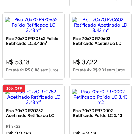
Piso 70x70 PR70662 Polido
Piso 70x70 R70602
Retificado LC 3.43m²
Retificado Acetinado LD
3.43 m²
R$ 53,18
R$ 37,22
Em até
6
x
R$ 8,86
sem juros
Em até
4
x
R$ 9,31
sem juros
20% OFF
Piso 70x70 R70752
Piso 70x70 PR70002
Acetinado Retificado LC
Retificado Polido LC 3.43
3.43m²
m2
R$ 37,22