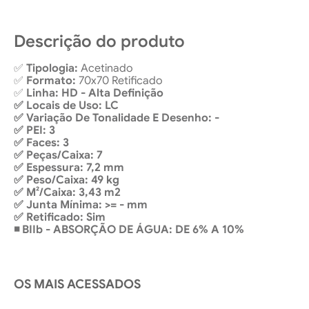
Descrição do produto
✅
Tipologia:
Acetinado
✅
Formato:
70x70 Retificado
✅
Linha: HD - Alta Definição
✅ Locais de Uso: LC
✅ Variação De Tonalidade E Desenho: -
✅ PEI: 3
✅ Faces: 3
✅ Peças/Caixa: 7
✅ Espessura: 7,2 mm
✅ Peso/Caixa: 49 kg
✅ M²/Caixa: 3,43 m2
✅ Junta Mínima: >= - mm
✅ Retificado: Sim
◾ BIIb - ABSORÇÃO DE ÁGUA: DE 6% A 10%
OS MAIS ACESSADOS