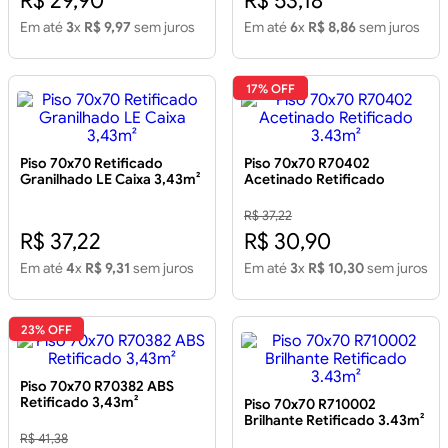
R$ 29,90
R$ 53,18
Em até
3
x
R$ 9,97
sem juros
Em até
6
x
R$ 8,86
sem juros
17% OFF
Piso 70x70 Retificado
Piso 70x70 R70402
Granilhado LE Caixa 3,43m²
Acetinado Retificado
3.43m²
R$ 37,22
R$ 37,22
R$ 30,90
Em até
4
x
R$ 9,31
sem juros
Em até
3
x
R$ 10,30
sem juros
23% OFF
Piso 70x70 R70382 ABS
Retificado 3,43m²
Piso 70x70 R710002
Brilhante Retificado 3.43m²
R$ 41,38