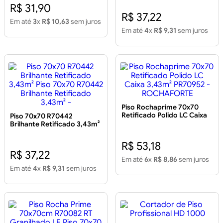
R$ 31,90
R$ 37,22
Em até
3
x
R$ 10,63
sem juros
Em até
4
x
R$ 9,31
sem juros
Piso Rochaprime 70x70
Retificado Polido LC Caixa
Piso 70x70 R70442
3,43m² PR70952 -
Brilhante Retificado 3,43m²
ROCHAFORTE
Piso 70x70 R70442
Brilhante Retificado 3,43m²
R$ 53,18
-
R$ 37,22
Em até
6
x
R$ 8,86
sem juros
Em até
4
x
R$ 9,31
sem juros