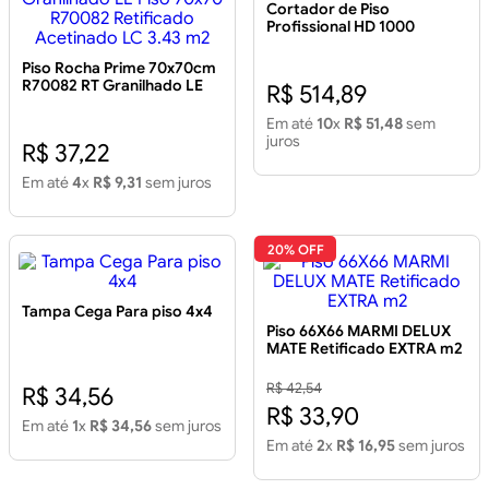
Cortador de Piso
Profissional HD 1000
Piso Rocha Prime 70x70cm
R70082 RT Granilhado LE
R$ 514,89
Piso 70x70 R70082
Retificado Acetinado LC
Em até
10
x
R$ 51,48
sem
3.43 m2
juros
R$ 37,22
Em até
4
x
R$ 9,31
sem juros
20% OFF
Tampa Cega Para piso 4x4
Piso 66X66 MARMI DELUX
MATE Retificado EXTRA m2
R$ 42,54
R$ 34,56
R$ 33,90
Em até
1
x
R$ 34,56
sem juros
Em até
2
x
R$ 16,95
sem juros