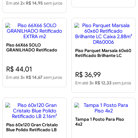
Em até
2
x
R$ 14,95
sem juros
Piso 66X66 SOLO
GRANILHADO Retificado
Piso Parquet Marsala 60x60
EXTRA m2
Retificado Brilhante LC
Caixa 2,88m² DR60006
R$ 44,01
R$ 36,99
Em até
3
x
R$ 14,67
sem juros
Em até
3
x
R$ 12,33
sem juros
Tampa 1 Posto Para Piso
4x2
Piso 60x120 Gran Cristalo
Blue Polido Retificado LB
2.16m²