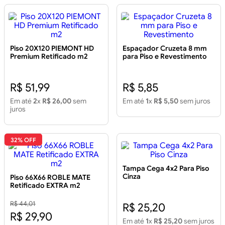
Piso 20X120 PIEMONT HD
Espaçador Cruzeta 8 mm
Premium Retificado m2
para Piso e Revestimento
R$ 51,99
R$ 5,85
Em até
2
x
R$ 26,00
sem
Em até
1
x
R$ 5,50
sem juros
juros
32% OFF
Tampa Cega 4x2 Para Piso
Cinza
Piso 66X66 ROBLE MATE
Retificado EXTRA m2
R$ 44,01
R$ 25,20
R$ 29,90
Em até
1
x
R$ 25,20
sem juros