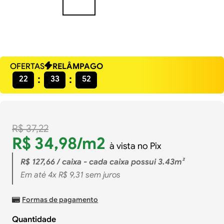
OFERTAS
RELÂMPAGO
22
33
51
R$
37
,
22
R$
34
,
98
/m2
à vista no Pix
R$
127
,
66
/ caixa - cada caixa possui 3.43m²
Em até
4
x
R$
9
,
31
sem juros
Formas de pagamento
Quantidade