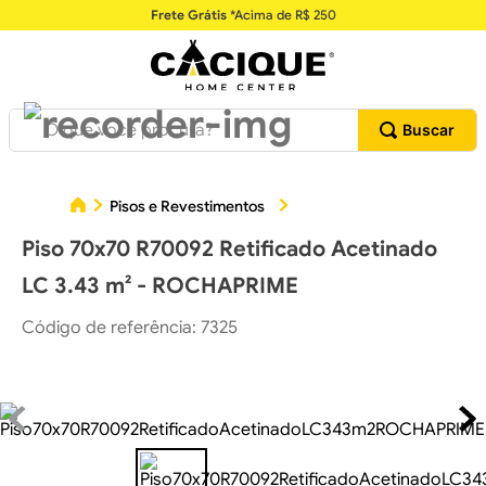
Frete Grátis
*Acima de R$ 250
O que você procura?
Piso
Pisos e Revestimentos
Pisos Cerâmicos
Piso 70x70 R70092 Retificado Acetinado
LC 3.43 m² - ROCHAPRIME
Código de referência
:
7325