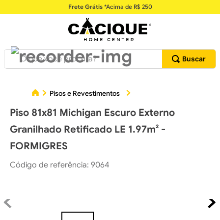
Frete Grátis
*Acima de R$ 250
O que você procura?
Piso 
Pisos e Revestimentos
Pisos Cerâmicos
Piso 81x81 Michigan Escuro Externo
Granilhado Retificado LE 1.97m² -
FORMIGRES
Código de referência
:
9064