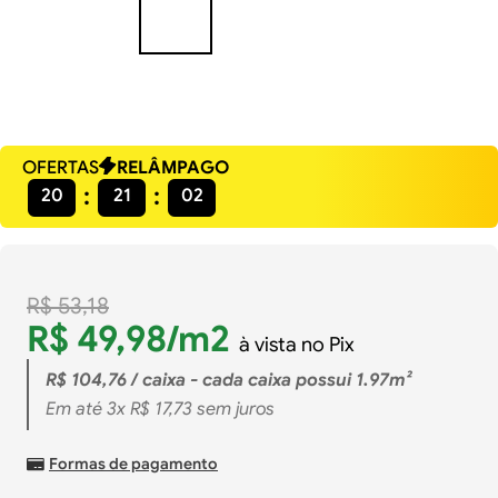
OFERTAS
RELÂMPAGO
20
21
01
R$
53
,
18
R$
49
,
98
/m2
à vista no Pix
R$
104
,
76
/ caixa - cada caixa possui 1.97m²
Em até
3
x
R$
17
,
73
sem juros
Formas de pagamento