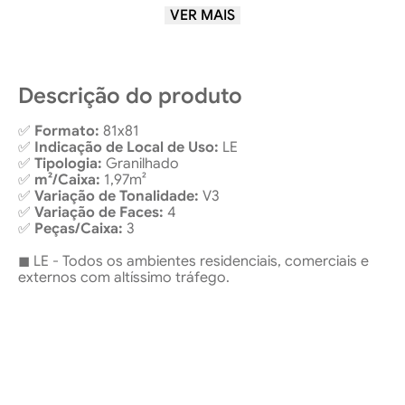
VER MAIS
Local de uso
LE-AltissimoTráfego
Ambiente
Área Interna
Descrição do produto
✅
Formato:
81x81
✅
Indicação de Local de Uso:
LE
✅
Tipologia:
Granilhado
✅
m²/Caixa:
1,97m²
✅
Variação de Tonalidade:
V3
✅
Variação de Faces:
4
✅
Peças/Caixa:
3
◼ LE - Todos os ambientes residenciais, comerciais e
externos com altíssimo tráfego.