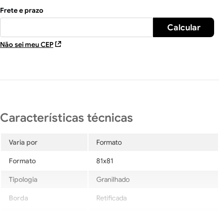
Não sei meu CEP
Varia por
Formato
Formato
81x81
Tipologia
Granilhado
Borda
Retificada
Tonalidade
V3-Moderada