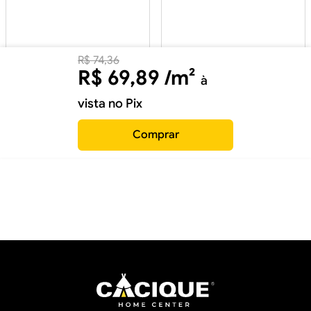
R$
74
,
36
R$
69
,
89
/m²
à
vista no Pix
Comprar