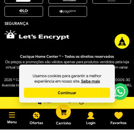
SEGURANÇA
Cacique Home Center ® - Todos os direitos reservados
Os preços e promoções são válidos apenas para produtos vendidos pela loja
virtual (caciquehomecenter.com.br). Os preços de lojas físicas podem variar.
Usamos cookies para garantir a melhor
2025 © Cacique Home Center Casa e Construção LTDA - 16.950.529/0005-30
experiência em nosso site.
Saiba mais
Avenida Industrial, 1636 A – Bairro Distrito Industrial - Governador Valadares/MG,
CEP: 35040-610
Continuar
Menu
Ofertas
Login
Favoritos
Carrinho