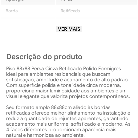
Borda
Retificada
Tonalidade
V3-Moderada
VER MAIS
Local de uso
LB-PoucoTráfego
Ambiente
Área Interna
Descrição do produto
Piso 88x88 Persa Cinza Retificado Polido Formigres
ideal para ambientes residenciais que buscam
sofisticação, amplitude e acabamento de alto padrão.
Com superfície polida e tonalidade cinza moderna,
proporciona maior luminosidade aos ambientes e um
visual elegante que valoriza projetos contemporâneos.
Seu formato amplo 88x88cm aliado às bordas
retificadas oferece melhor alinhamento na instalação e
reduz a quantidade de rejuntes aparentes, garantindo
acabamento mais uniforme, sofisticado e moderno. As
4 faces diferentes proporcionam aparência mais
natural e harmoniosa ao ambiente.