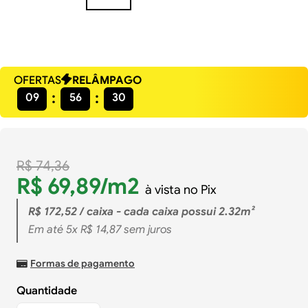
OFERTAS
RELÂMPAGO
09
56
30
R$
74
,
36
R$
69
,
89
/m2
à vista no Pix
R$
172
,
52
/ caixa - cada caixa possui 2.32m²
Em até
5
x
R$
14
,
87
sem juros
Formas de pagamento
Quantidade