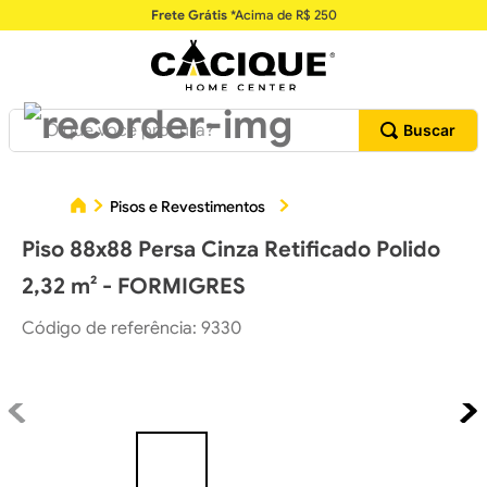
Frete Grátis
*Acima de R$ 250
O que você procura?
Piso 
Pisos e Revestimentos
Pisos Cerâmicos
Piso 88x88 Persa Cinza Retificado Polido
2,32 m² - FORMIGRES
Código de referência
:
9330