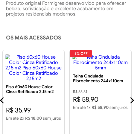
Produto original Formigres desenvolvido para oferecer
beleza, sofisticação e excelente acabamento em
projetos residenciais modernos.
OS MAIS ACESSADOS
8% OFF
Telha Ondulada
Fibrocimento 244x110cm
5mm
Piso 60x60 House Color
Cinza Retificado 2,15 m2
R$ 63,81
Piso 60x60 House Color
R$ 58,90
Cinza Retificado 2,15m2
Em até
1
x
R$ 58,90
sem juros
R$ 35,99
Em até
2
x
R$ 18,00
sem juros