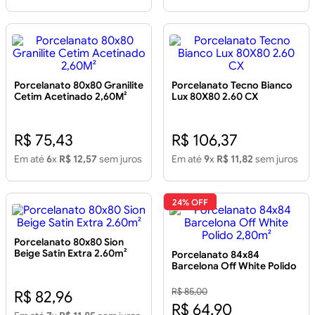
Porcelanato 80x80 Granilite
Porcelanato Tecno Bianco
Cetim Acetinado 2,60M²
Lux 80X80 2.60 CX
R$ 75,43
R$ 106,37
Em até
6
x
R$ 12,57
sem juros
Em até
9
x
R$ 11,82
sem juros
24% OFF
Porcelanato 80x80 Sion
Beige Satin Extra 2.60m²
Porcelanato 84x84
Barcelona Off White Polido
2,80m²
R$ 85,00
R$ 82,96
R$ 64,90