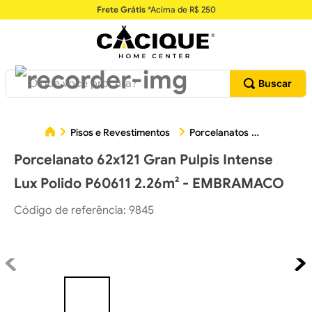
Frete Grátis
*Acima de R$ 250
O que você procura?
Porcela
Pisos e Revestimentos
Porcelanatos
Porcelanato 62x121 Gran Pulpis Intense
Lux Polido P60611 2.26m² - EMBRAMACO
Código de referência
:
9845