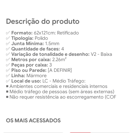
Ambiente
Área Interna
Descrição do produto
✅
Formato:
62x121cm: Retificado
✅
Tipologia:
Polido
✅
Junta Mínima:
1.5mm
✅
Quantidade de faces:
4
✅
Variação de tonalidade e desenho:
V2 - Baixa
✅
Metros por caixa:
2.26m²
✅
Peças por caixa:
3
✅
Piso ou Parede:
[A DEFINIR]
✅
Linha:
Mármore
✅
Local de uso:
LC - Médio Tráfego:
◾ Ambientes comerciais e residenciais internos
◾ Médio tráfego de pessoas (sem áreas externas)
◾ Não requer resistência ao escorregamento (COF
OS MAIS ACESSADOS