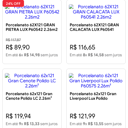
24% OFF
Porcelanato 62X121 GRAN
Porcelanato 62X121 GRAN
PIETRA LUX P60542 2.26m2
CALACATA LUX P60541
2.26m2
R$ 117,87
R$ 89,90
R$ 116,65
Em até
6
x
R$ 14,98
sem juros
Em até
8
x
R$ 14,58
sem juros
Porcelanato 62x121 Gran
Porcelanato 62x121 Gran
Cenote Polido LC 2.26m²
Liverpool Lux Polido
P60575 2.26m²
R$ 119,94
R$ 121,99
Em até
9
x
R$ 13,33
sem juros
Em até
9
x
R$ 13,55
sem juros