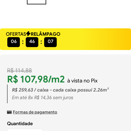
OFERTAS
RELÂMPAGO
06
46
06
R$
114
,
88
R$
107
,
98
/m2
à vista no Pix
R$
259
,
63
/ caixa - cada caixa possui 2.26m²
Em até
8
x
R$
14
,
36
sem juros
Formas de pagamento
Quantidade