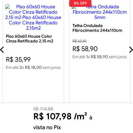
8% OFF
Telha Ondulada
Fibrocimento 244x110cm
5mm
Piso 60x60 House Color
Cinza Retificado 2,15 m2
R$ 63,81
Piso 60x60 House Color
R$ 58,90
Cinza Retificado 2,15m2
Em até
1
x
R$ 58,90
sem juros
R$ 35,99
Em até
2
x
R$ 18,00
sem juros
R$
114
,
88
R$
107
,
98
/m²
à
vista no Pix