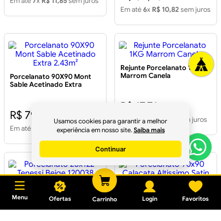
Em até
7
x
R$ 11,85
sem juros
Em até
6
x
R$ 10,82
sem juros
Rejunte Porcelanato 1KG
Marrom Canela
Porcelanato 90X90 Mont
Sable Acetinado Extra
2.43m²
R$ 17,71
R$ 79,99
Em até
1
x
R$ 17,71
sem juros
Usamos cookies para garantir a melhor
Em até
6
x
R$ 13,33
sem juros
experiência em nosso site.
Saiba mais
Continuar
Porcelanato 20x122 Tenessi
Porcelanato 90x90
Menu
Ofertas
Login
Favoritos
Carrinho
Beige 120038 Extra m2
Calacata Altissimo Satin
Retificado Extra m²