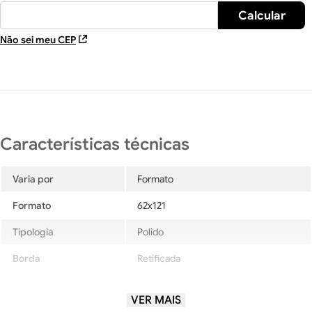
Não sei meu CEP
Varia por
Formato
Formato
62x121
Tipologia
Polido
Borda
Retificada
Tonalidade
V2-Baixa
VER MAIS
Local de uso
LC-MédioTráfego