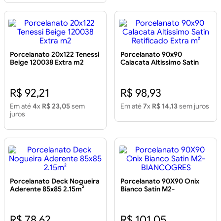
Porcelanato 20x122 Tenessi
Porcelanato 90x90
Beige 120038 Extra m2
Calacata Altissimo Satin
Retificado Extra m²
R$ 92,21
R$ 98,93
Em até
4
x
R$ 23,05
sem
Em até
7
x
R$ 14,13
sem juros
juros
Porcelanato Deck Nogueira
Porcelanato 90X90 Onix
Aderente 85x85 2.15m²
Bianco Satin M2-
BIANCOGRES
R$ 78,62
R$ 101,05