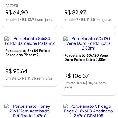
2,43M²
2.73m2
R$ 79,98
R$ 64,90
R$ 82,97
Em até
5
x
R$ 12,98
sem juros
Em até
7
x
R$ 11,85
sem juros
Porcelanato 84x84 Polido
Barcelona Plata m2
Porcelanato 60x120 Vene
Doro Polido Extra 2,88m²
R$ 95,64
R$ 106,37
Em até
8
x
R$ 11,96
sem juros
Em até
10
x
R$ 10,64
sem
juros