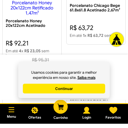
Porcelanato Chicago Bege
61.8x61.8 Acetinado 2,67m²
DP61105
Porcelanato Honey
20x122cm Acetinado
R$ 63,72
Retificado 1,47m²
Porcelanato Honey
Em até
1
x
R$ 63,72
sem juros
20x122cm Retificado
R$ 92,21
1,47m²
Em até
4
x
R$ 23,05
sem
juros
R$
95
,
31
R$
89
,
59
/m²
à
Usamos cookies para garantir a melhor
vista no Pix
experiência em nosso site.
Saiba mais
Continuar
Porcelanato 84x84 Fuji Off
Comprar
White Polido 2.80m²
Porcelanato Tecno Bianco
Satin 80X80 2.60 CX
R$ 92,45
R$ 87,76
Menu
Ofertas
Login
Favoritos
Carrinho
Em até
8
x
R$ 11,56
sem juros
Em até
7
x
R$ 12,54
sem juros