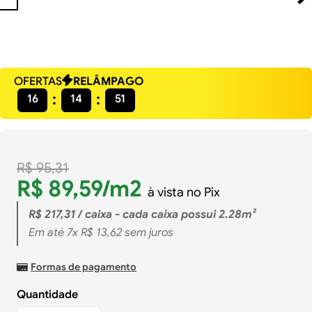
OFERTAS
RELÂMPAGO
16
14
50
R$
95
,
31
R$
89
,
59
/m2
à vista no Pix
R$
217
,
31
/ caixa - cada caixa possui 2.28m²
Em até
7
x
R$
13
,
62
sem juros
Formas de pagamento
Quantidade