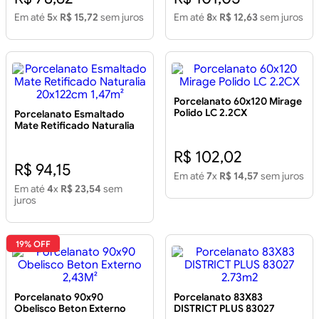
Em até
5
x
R$ 15,72
sem juros
Em até
8
x
R$ 12,63
sem juros
Porcelanato 60x120 Mirage
Polido LC 2.2CX
Porcelanato Esmaltado
Mate Retificado Naturalia
20x122cm 1,47m²
R$ 102,02
R$ 94,15
Em até
7
x
R$ 14,57
sem juros
Em até
4
x
R$ 23,54
sem
juros
19% OFF
Porcelanato 90x90
Porcelanato 83X83
Obelisco Beton Externo
DISTRICT PLUS 83027