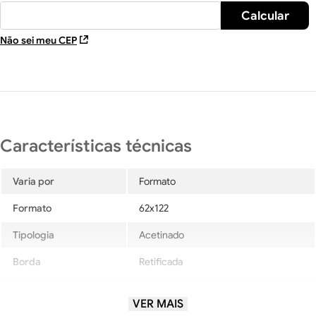
Não sei meu CEP
Varia por
Formato
Formato
62x122
Tipologia
Acetinado
Borda
Retificada
Tonalidade
V2-Baixa
VER MAIS
Local de uso
LD-AltoTráfego