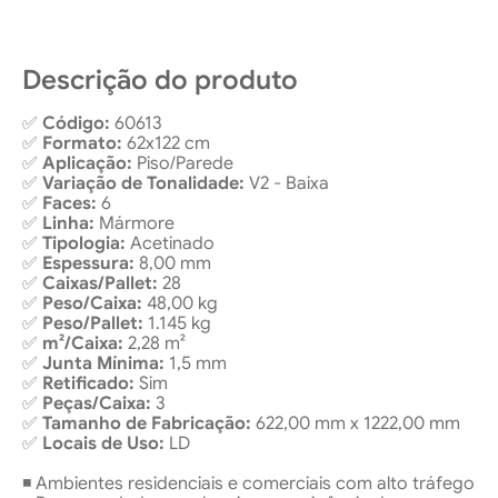
Descrição do produto
✅
Código:
60613
✅
Formato:
62x122 cm
✅
Aplicação:
Piso/Parede
✅
Variação de Tonalidade:
V2 - Baixa
✅
Faces:
6
✅
Linha:
Mármore
✅
Tipologia:
Acetinado
✅
Espessura:
8,00 mm
✅
Caixas/Pallet:
28
✅
Peso/Caixa:
48,00 kg
✅
Peso/Pallet:
1.145 kg
✅
m²/Caixa:
2,28 m²
✅
Junta Mínima:
1,5 mm
✅
Retificado:
Sim
✅
Peças/Caixa:
3
✅
Tamanho de Fabricação:
622,00 mm x 1222,00 mm
✅
Locais de Uso:
LD
◾ Ambientes residenciais e comerciais com alto tráfego