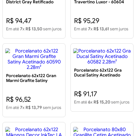
District Gray Retificado
Travertino Luxor - 60604
60519 2.28m²
2.28m²
R$ 94,47
R$ 95,29
Em até
7
x
R$ 13,50
sem juros
Em até
7
x
R$ 13,61
sem juros
Porcelanato 62x122 Gra
Ducal Satiny Acetinado
Porcelanato 62x122 Gran
60582 2.28m²
Marmi Grafite Satiny
Acetinado 60590 2.28m²
R$ 91,17
R$ 96,52
Em até
6
x
R$ 15,20
sem juros
Em até
7
x
R$ 13,79
sem juros