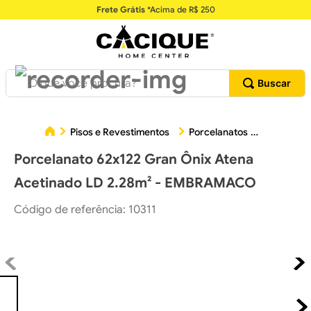
Frete Grátis
*Acima de R$ 250
O que você procura?
Porcela
Pisos e Revestimentos
Porcelanatos
Porcelanato 62x122 Gran Ônix Atena
Acetinado LD 2.28m² - EMBRAMACO
Código de referência
:
10311