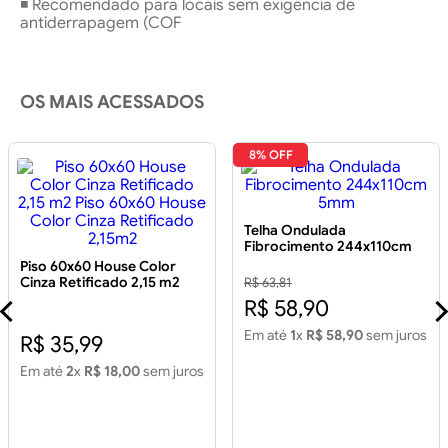
◾ Recomendado para locais sem exigência de
antiderrapagem (COF
OS MAIS ACESSADOS
8% OFF
Telha Ondulada
Fibrocimento 244x110cm
5mm
Piso 60x60 House Color
Cinza Retificado 2,15 m2
R$ 63,81
Piso 60x60 House Color
R$ 58,90
Cinza Retificado 2,15m2
Em até
1
x
R$ 58,90
sem juros
R$ 35,99
Em até
2
x
R$ 18,00
sem juros