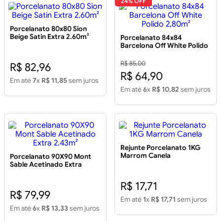
24% OFF
Porcelanato 80x80 Sion
Beige Satin Extra 2.60m²
Porcelanato 84x84
Barcelona Off White Polido
2,80m²
R$ 85,00
R$ 82,96
R$ 64,90
Em até
7
x
R$ 11,85
sem juros
Em até
6
x
R$ 10,82
sem juros
Rejunte Porcelanato 1KG
Marrom Canela
Porcelanato 90X90 Mont
Sable Acetinado Extra
2.43m²
R$ 17,71
R$ 79,99
Em até
1
x
R$ 17,71
sem juros
Em até
6
x
R$ 13,33
sem juros