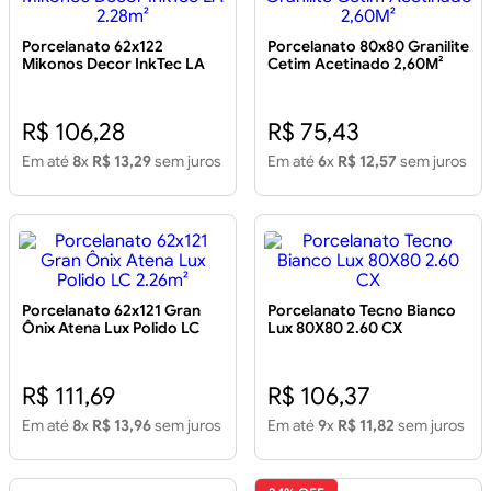
Porcelanato 62x122
Porcelanato 80x80 Granilite
Mikonos Decor InkTec LA
Cetim Acetinado 2,60M²
2.28m²
R$ 106,28
R$ 75,43
Em até
8
x
R$ 13,29
sem juros
Em até
6
x
R$ 12,57
sem juros
Porcelanato 62x121 Gran
Porcelanato Tecno Bianco
Ônix Atena Lux Polido LC
Lux 80X80 2.60 CX
2.26m²
R$ 111,69
R$ 106,37
Em até
8
x
R$ 13,96
sem juros
Em até
9
x
R$ 11,82
sem juros