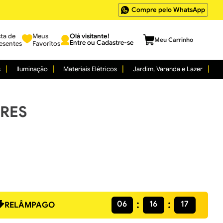
Compre pelo WhatsApp
sta de
Meus
Entre ou Cadastre-se
esentes
Favoritos
s
Iluminação
Materiais Elétricos
Jardim, Varanda e Lazer
GRES
06
16
16
RELÂMPAGO