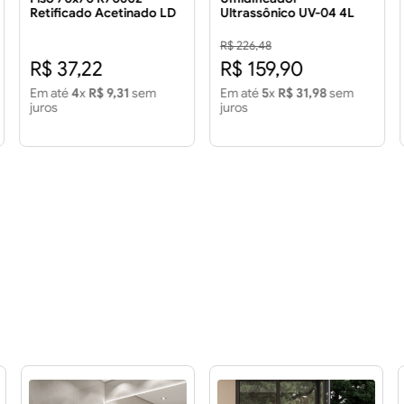
Retificado Acetinado LD
Ultrassônico UV-04 4L
3.43 m²
Bivolt
R$ 226,48
R$ 37,22
R$ 159,90
Em até
4
x
R$ 9,31
sem
Em até
5
x
R$ 31,98
sem
juros
juros