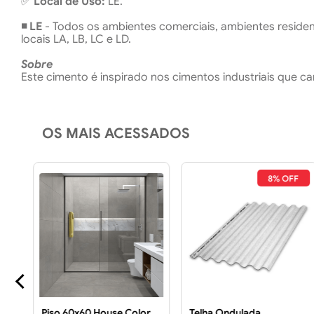
✅
Local de Uso:
LE.
◾ LE
- Todos os ambientes comerciais, ambientes residen
locais LA, LB, LC e LD.
Sobre
Este cimento é inspirado nos cimentos industriais que c
OS MAIS ACESSADOS
8% OFF
Piso 60x60 House Color
Telha Ondulada