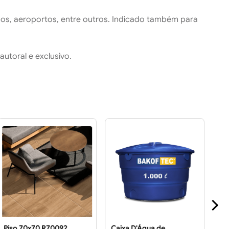
os, aeroportos, entre outros. Indicado também para
utoral e exclusivo.
Piso 70x70 R70092
Caixa D'Água de
Pis