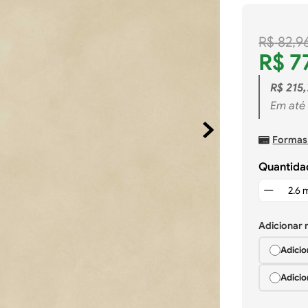
R$
82
,
9
R$
7
R$
215
,
Em até
Formas
Quantida
Adicionar
Adicio
Adicio