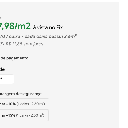
6
7
,
98
/m2
à vista no Pix
70
/ caixa - cada caixa possui 2.6m²
7
x
R$
11
,
85
sem juros
 de pagamento
de
 margem de segurança:
nar +
10%
(
1
caixa
·
2.60
m²)
nar +
15%
(
1
caixa
·
2.60
m²)