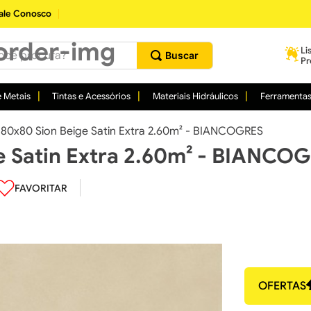
ale Conosco
procura?
Li
Pr
 Metais
Tintas e Acessórios
Materiais Hidráulicos
Ferramenta
 80x80 Sion Beige Satin Extra 2.60m² - BIANCOGRES
e Satin Extra 2.60m² - BIANCO
OFERTAS