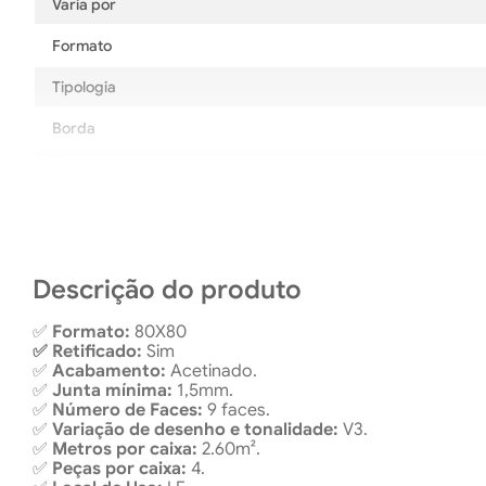
Varia por
Formato
Tipologia
Borda
Tonalidade
Local de uso
Descrição do produto
✅
Formato:
80X80
✅ Retificado:
Sim
✅
Acabamento:
Acetinado.
✅
Junta mínima:
1,5mm.
✅
Número de Faces:
9 faces.
✅
Variação de desenho e tonalidade:
V3.
✅
Metros por caixa:
2.60m².
✅
Peças por caixa:
4.