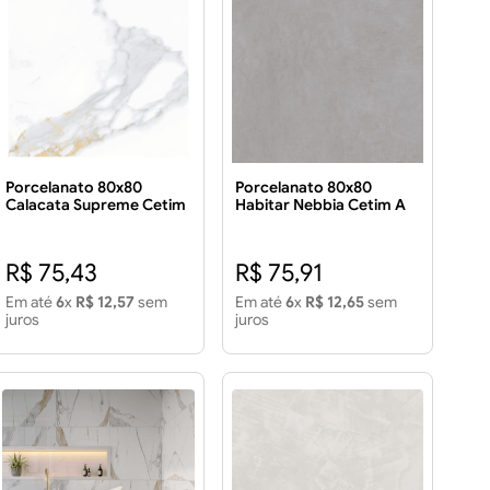
Porcelanato 80x80
Porcelanato 80x80
Calacata Supreme Cetim
Habitar Nebbia Cetim A
2.60CX Porcelanto 80x80
2.60CX
Calacata Supreme Cetim
2.60CX
R$ 75,43
R$ 75,91
Em até
6
x
R$ 12,57
sem
Em até
6
x
R$ 12,65
sem
juros
juros