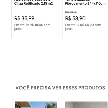
Cinza Retificado 2,15 m2
Fibrocimento 244x110cm
Piso 60x60 House Color
5mm
Cinza Retificado 2,15m2
R$ 63,81
R$ 35,99
R$ 58,90
Em até
2
x
R$ 18,00
sem
Em até
1
x
R$ 58,90
sem
juros
juros
VOCÊ PRECISA VER ESSES PRODUTOS