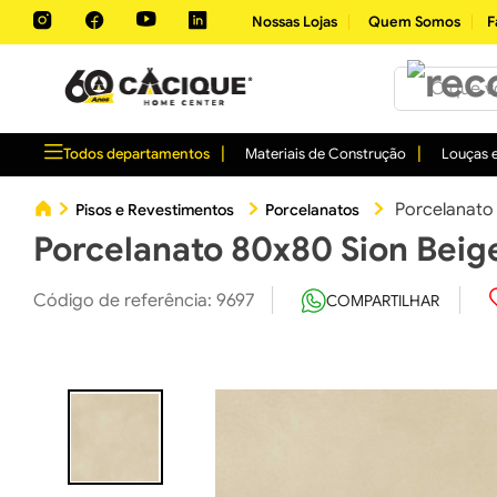
Nossas Lojas
Quem Somos
F
O que você 
Todos departamentos
Materiais de Construção
Louças e
Porcelanato
Pisos e Revestimentos
Porcelanatos
Porcelanato 80x80 Sion Beig
Código de referência
:
9697