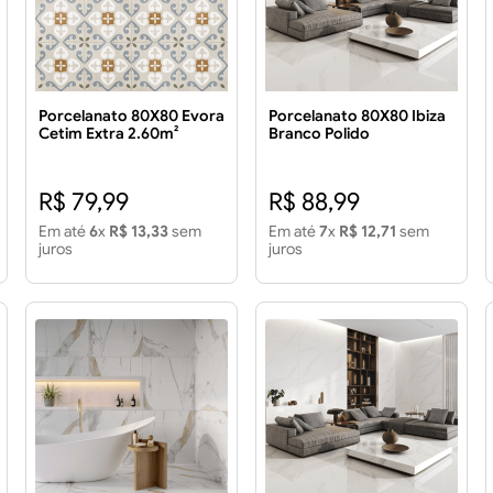
Porcelanato 80X80 Evora
Porcelanato 80X80 Ibiza
Cetim Extra 2.60m²
Branco Polido
R$ 79,99
R$ 88,99
Em até
6
x
R$ 13,33
sem
Em até
7
x
R$ 12,71
sem
juros
juros