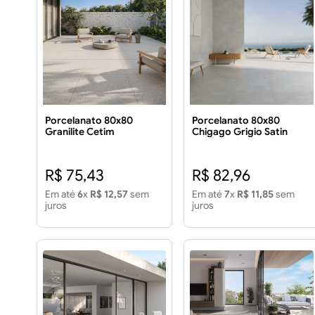
Porcelanato 80x80
Porcelanato 80x80
Granilite Cetim
Chigago Grigio Satin
Acetinado 2,60M²
2.60m²
R$ 75,43
R$ 82,96
Em até
6
x
R$ 12,57
sem
Em até
7
x
R$ 11,85
sem
juros
juros