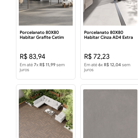
Porcelanato 80X80
Porcelanato 80X80
Habitar Grafite Cetim
Habitar Cinza AD4 Extra
Extra 2.60m²
2.60m²
R$ 83,94
R$ 72,23
Em até
7
x
R$ 11,99
sem
Em até
6
x
R$ 12,04
sem
juros
juros