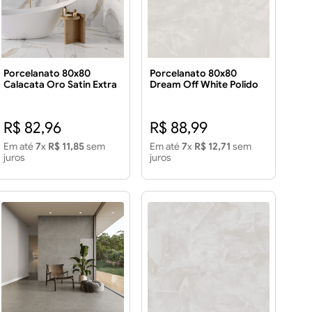
Porcelanato 80x80
Porcelanato 80x80
Calacata Oro Satin Extra
Dream Off White Polido
2.60m²
LC 2,60M²
R$ 82,96
R$ 88,99
Em até
7
x
R$ 11,85
sem
Em até
7
x
R$ 12,71
sem
juros
juros