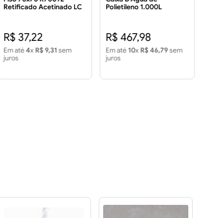
Retificado Acetinado LC
Polietileno 1.000L
Ret
3.43 m² Piso 70x70
FO
R70092 Retificado
Fin
R$ 
Acetinado LC 3.43 m2
m2
R$ 37,22
R$ 467,98
R
Em até
4
x
R$ 9,31
sem
Em até
10
x
R$ 46,79
sem
Em
juros
juros
jur