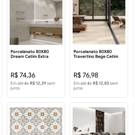
Porcelanato 80X80
Porcelanato 80X80
Dream Cetim Extra
Travertino Bege Cetim
2.60m²
Extra 2.60m²
R$ 74,36
R$ 76,98
Em até
6
x
R$ 12,39
sem
Em até
6
x
R$ 12,83
sem
juros
juros