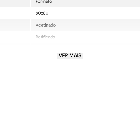
Formato
80x80
Acetinado
Retificada
V3-Moderada
VER MAIS
LE-AltissimoTráfego