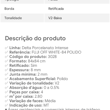
Borda
Retificada
Tonalidade
V2-Baixa
Descrição do produto
✅
Linha:
Delta Porcelanato Intense
✅
Referência:
FUJI OFF WHITE-84 POLIDO
✅
Código do produto:
3028
✅
Formato:
84x84 cm
✅
Retificado:
Sim
✅
Espessura:
8 mm
✅
Junta mínima:
2 mm
✅
Acabamento Superficial:
Polido
✅
Variação de tonalidade:
V2
✅
Absorção d'água:
0 a 0.5%
✅
Peças por caixa:
4
✅
m² por caixa:
2.80
✅
Variação de faces:
Média
✅
Indicação de uso:
MT
◾ Áreas residenciais e comerciais internas de tráfego