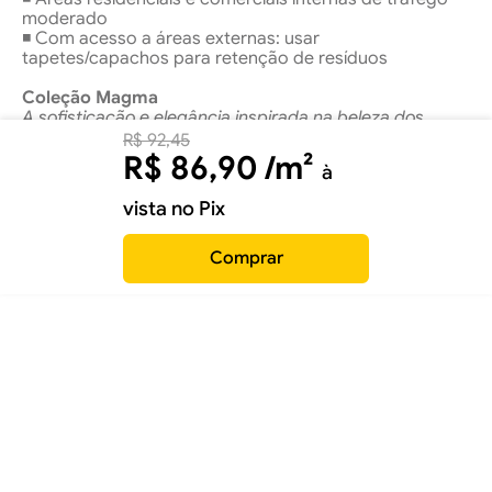
moderado
◾ Com acesso a áreas externas: usar
tapetes/capachos para retenção de resíduos
Coleção Magma
A sofisticação e elegância inspirada na beleza dos
marmorizados traduzem nossa inspiração para seu
R$
92
,
45
ambiente.
R$
86
,
90
/m²
à
vista no Pix
Comprar