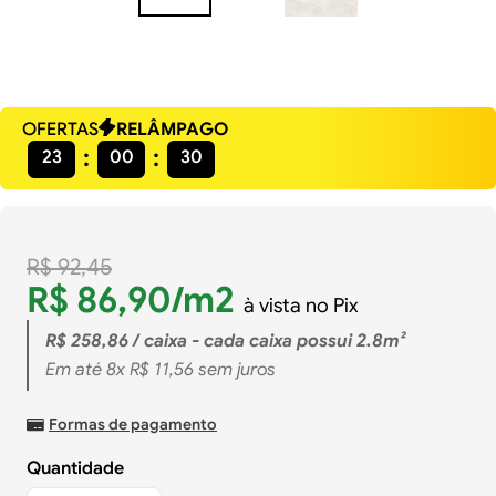
OFERTAS
RELÂMPAGO
23
00
30
R$
92
,
45
R$
86
,
90
/m2
à vista no Pix
R$
258
,
86
/ caixa - cada caixa possui 2.8m²
Em até
8
x
R$
11
,
56
sem juros
Formas de pagamento
Quantidade