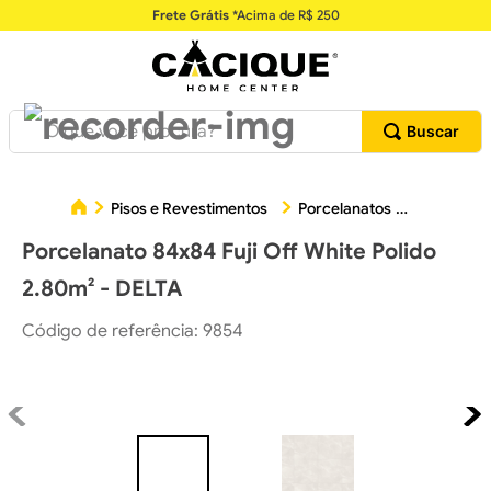
Frete Grátis
*Acima de R$ 250
O que você procura?
Porcelan
Pisos e Revestimentos
Porcelanatos
Porcelanato 84x84 Fuji Off White Polido
2.80m² - DELTA
Código de referência
:
9854