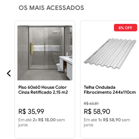
OS MAIS ACESSADOS
8% OFF
0
Piso 60x60 House Color
Telha Ondulada
Cinza Retificado 2,15 m2
Fibrocimento 244x110cm
Piso 60x60 House Color
5mm
Cinza Retificado 2,15m2
R$ 63,81
R$ 35,99
R$ 58,90
Em até
2
x
R$ 18,00
sem
Em até
1
x
R$ 58,90
sem
juros
juros