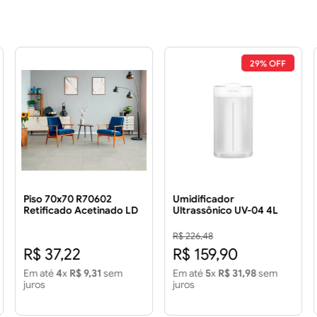
29% OFF
Piso 70x70 R70602
Umidificador
Retificado Acetinado LD
Ultrassônico UV-04 4L
3.43 m²
Bivolt
R$ 226,48
R$ 37,22
R$ 159,90
Em até
4
x
R$ 9,31
sem
Em até
5
x
R$ 31,98
sem
juros
juros