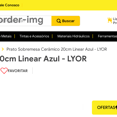
ale Conosco
procura?
Li
Pr
 Metais
Tintas e Acessórios
Materiais Hidráulicos
Ferramenta
Prato Sobremesa Cerâmico 20cm Linear Azul - LYOR
0cm Linear Azul - LYOR
OFERTAS