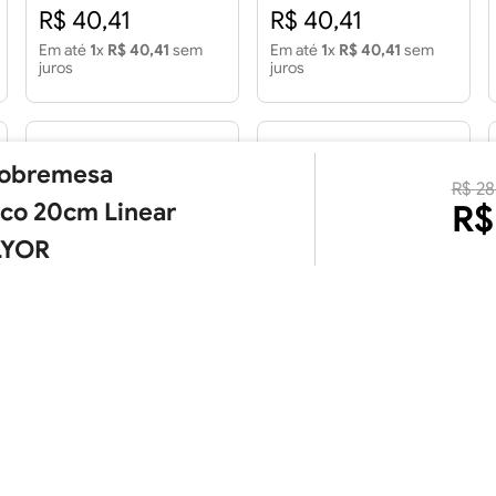
R$ 40,41
R$ 40,41
Em até
1
x
R$ 40,41
sem
Em até
1
x
R$ 40,41
sem
juros
juros
Sobremesa
R$
28
co 20cm Linear
R$
 LYOR
Prato Redondo Cimento
Prato Redondo 24cm
25cm
Café - TERRANO
R$ 55,31
R$ 29,26
Em até
1
x
R$ 55,31
sem
Em até
1
x
R$ 29,26
sem
juros
juros