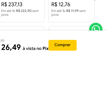
R$ 237,13
R$ 12,76
Em até
1
x
R$ 222,90
sem
Em até
1
x
R$ 11,99
sem
juros
juros
,
19
26
,
49
Comprar
à vista no
Pix
Vaso Redondo Atibaia PT
Vaso Match 36 Aço
75 Terrano com Prato
Corten com Prato
R$ 356,28
R$ 329,68
Em até
1
x
R$ 334,90
sem
Em até
1
x
R$ 309,90
sem
juros
juros