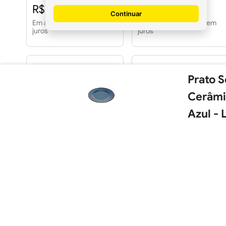
R$ 28,19
R$ 152,02
Continuar
Em até
1
x
R$ 28,19
sem
Em até
1
x
R$ 142,90
sem
juros
juros
Prato 
Cerâmi
Azul -
Prato De Vidro Para Bolo
Prato Raso de Cerâmica
Com Pé 30x14 Angel Lyor
Linear Branco 27cm
R$ 95,73
R$ 45,21
Em até
3
x
R$ 31,91
sem
Em até
1
x
R$ 42,50
sem
juros
juros