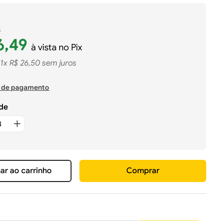
9
6
,
49
à vista no Pix
1
x
R$
26
,
50
sem juros
 de pagamento
de
ar ao carrinho
Comprar