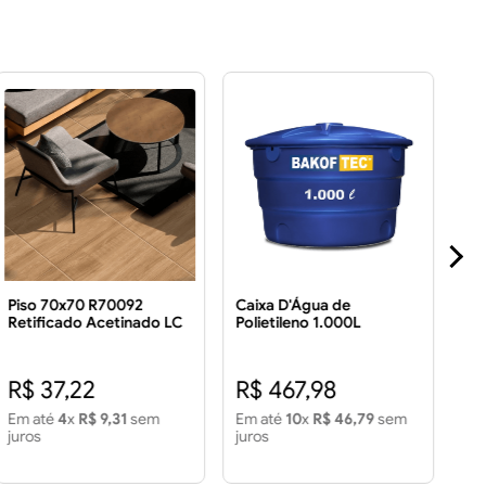
Piso 70x70 R70092
Caixa D'Água de
Pis
Retificado Acetinado LC
Polietileno 1.000L
Ret
3.43 m² Piso 70x70
FO
R70092 Retificado
Fin
R$ 
Acetinado LC 3.43 m2
m2
R$ 37,22
R$ 467,98
R
Em até
4
x
R$ 9,31
sem
Em até
10
x
R$ 46,79
sem
Em
juros
juros
jur