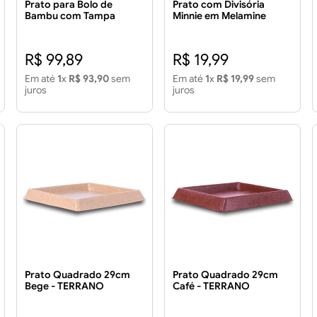
Prato para Bolo de
Prato com Divisória
Bambu com Tampa
Minnie em Melamine
Plástica 28x9,5cm
24cm
R$ 99,89
R$ 19,99
Em até
1
x
R$ 93,90
sem
Em até
1
x
R$ 19,99
sem
juros
juros
Prato Quadrado 29cm
Prato Quadrado 29cm
Bege - TERRANO
Café - TERRANO