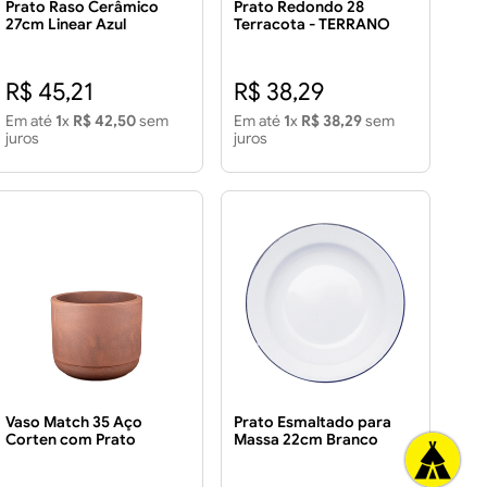
Prato Raso Cerâmico
Prato Redondo 28
27cm Linear Azul
Terracota - TERRANO
R$ 45,21
R$ 38,29
Em até
1
x
R$ 42,50
sem
Em até
1
x
R$ 38,29
sem
juros
juros
Vaso Match 35 Aço
Prato Esmaltado para
Corten com Prato
Massa 22cm Branco