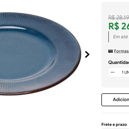
R$
28
,
1
R$
2
Em até
Formas
Quantida
Adicion