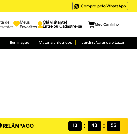
Compre pelo WhatsApp
sta de
Meus
Entre ou Cadastre-se
esentes
Favoritos
s
Iluminação
Materiais Elétricos
Jardim, Varanda e Lazer
13
43
54
RELÂMPAGO