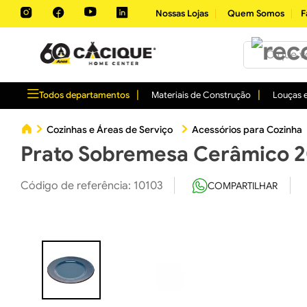
Nossas Lojas
Quem Somos
F
O que você 
Todos departamentos
Materiais de Construção
Louças e
Cozinhas e Áreas de Serviço
Acessórios para Cozinha
Prato Sobremesa Cerâmico 2
Código de referência
:
10103