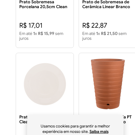
Prato Sobremesa
Prato de Sobremesa de
Porcelana 20,5cm Clean
Cerâmica Linear Branco
Branco
20cm
R$ 17,01
R$ 22,87
Em até
1
x
R$ 15,99
sem
Em até
1
x
R$ 21,50
sem
juros
juros
Prato Raso de Porcelana
Vaso Redondo Atibaia PT
Clean 26cm - LYOR
43 Terrano com Prato
Usamos cookies para garantir a melhor
experiência em nosso site.
Saiba mais