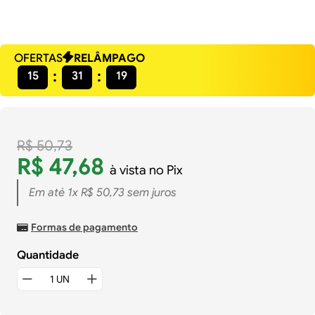
OFERTAS
RELÂMPAGO
15
31
18
R$
50
,
73
R$
47
,
68
à vista no Pix
Em até
1
x
R$
50
,
73
sem juros
Formas de pagamento
Quantidade