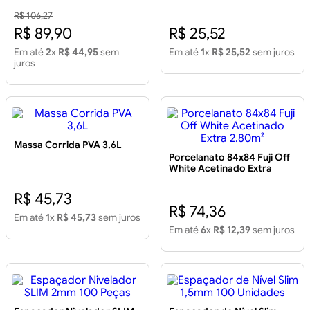
R$ 106,27
R$ 89,90
R$ 25,52
Em até
2
x
R$ 44,95
sem
Em até
1
x
R$ 25,52
sem juros
juros
Massa Corrida PVA 3,6L
Porcelanato 84x84 Fuji Off
White Acetinado Extra
2.80m²
R$ 45,73
R$ 74,36
Em até
1
x
R$ 45,73
sem juros
Em até
6
x
R$ 12,39
sem juros