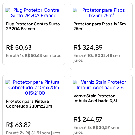
Plug Protetor Contra Surto
Protetor para Pisos 1x25m
2P 20A Branco
25m²
R$ 50,63
R$ 324,89
Em até
1
x
R$ 50,63
sem juros
Em até
10
x
R$ 32,48
sem
juros
Verniz Stain Protetor
Imbuia Acetinado 3,6L
Protetor para Pintura
Cobretudo 2.10mx20m
1015/2100
R$ 244,57
R$ 63,82
Em até
8
x
R$ 30,57
sem
juros
Em até
2
x
R$ 31,91
sem juros