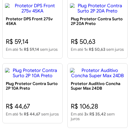
Protetor DPS Front 275v
Plug Protetor Contra Surto
45KA
2P 20A Preto
R$ 59,14
R$ 50,63
Em até
1
x
R$ 59,14
sem juros
Em até
1
x
R$ 50,63
sem juros
Plug Protetor Contra Surto
Protetor Auditivo Concha
2P 10A Preto
Super Max 24DB
R$ 44,67
R$ 106,28
Em até
1
x
R$ 44,67
sem juros
Em até
3
x
R$ 35,42
sem
juros