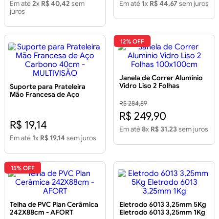
Em até
2
x
R$ 40,42
sem
Em até
1
x
R$ 44,67
sem juros
juros
12% OFF
Janela de Correr Alumínio
Vidro Liso 2 Folhas
Suporte para Prateleira
100x100cm
Mão Francesa de Aço
Carbono 40cm -
R$ 284,89
MULTIVISÃO
R$ 249,90
R$ 19,14
Em até
8
x
R$ 31,23
sem juros
Em até
1
x
R$ 19,14
sem juros
15% OFF
Telha de PVC Plan Cerâmica
Eletrodo 6013 3,25mm 5Kg
242X88cm - AFORT
Eletrodo 6013 3,25mm 1Kg