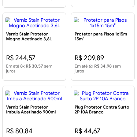
Verniz Stain Protetor
Protetor para Pisos 1x15m
Mogno Acetinado 3,6L
15m²
R$ 244,57
R$ 209,89
Em até
8
x
R$ 30,57
sem
Em até
6
x
R$ 34,98
sem
juros
juros
Verniz Stain Protetor
Plug Protetor Contra Surto
Imbuia Acetinado 900ml
2P 10A Branco
R$ 80,84
R$ 44,67