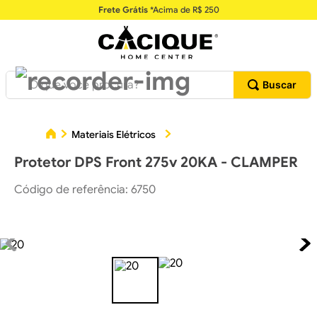
Frete Grátis
*Acima de R$ 250
O que você procura?
Materiais Elétricos
Acessórios e Conexões Elétric
Protetor DPS Front 275v 20KA - CLAMPER
Código de referência
:
6750