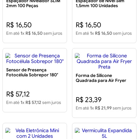
Espaçador Nivelador SLIM
Espaçador de Nível Slim
2mm 100 Peças
1,5mm 100 Unidades
R$ 16,50
R$ 16,50
Em até
1
x
R$ 16,50
sem juros
Em até
1
x
R$ 16,50
sem juros
Sensor de Presença
Fotocélula Sobrepor 180°
Forma de Silicone
Quadrada para Air Fryer
Preta
R$ 57,12
R$ 23,39
Em até
1
x
R$ 57,12
sem juros
Em até
1
x
R$ 21,99
sem juros