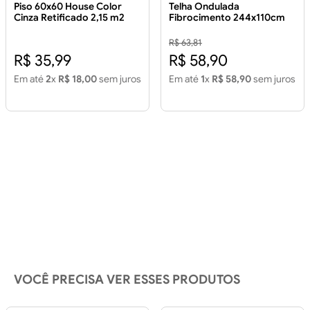
Piso 60x60 House Color
Telha Ondulada
Cinza Retificado 2,15 m2
Fibrocimento 244x110cm
Piso 60x60 House Color
5mm
Cinza Retificado 2,15m2
R$ 63,81
R$ 35,99
R$ 58,90
Em até
2
x
R$ 18,00
sem juros
Em até
1
x
R$ 58,90
sem juros
VOCÊ PRECISA VER ESSES PRODUTOS