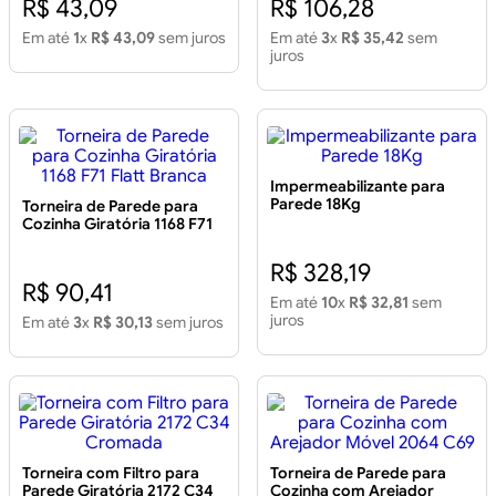
R$ 43,09
R$ 106,28
Em até
1
x
R$ 43,09
sem juros
Em até
3
x
R$ 35,42
sem
juros
Impermeabilizante para
Parede 18Kg
Torneira de Parede para
Cozinha Giratória 1168 F71
Flatt Branca
R$ 328,19
R$ 90,41
Em até
10
x
R$ 32,81
sem
juros
Em até
3
x
R$ 30,13
sem juros
Torneira com Filtro para
Torneira de Parede para
Parede Giratória 2172 C34
Cozinha com Arejador