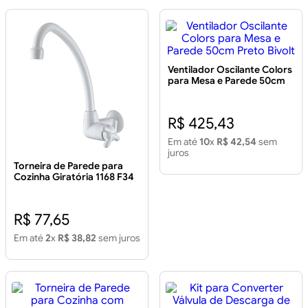
Ventilador Oscilante Colors
para Mesa e Parede 50cm
Preto Bivolt
R$ 425,43
Em até
10
x
R$ 42,54
sem
juros
Torneira de Parede para
Cozinha Giratória 1168 F34
Branca
R$ 77,65
Em até
2
x
R$ 38,82
sem juros