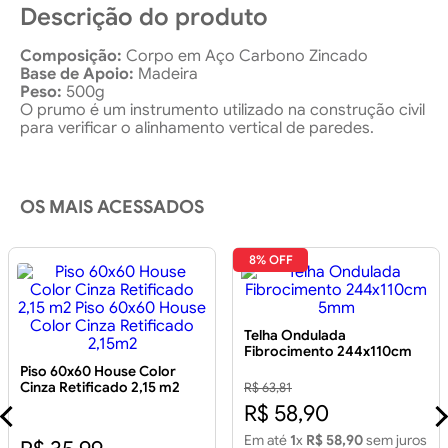
Descrição do produto
Composição:
Corpo em Aço Carbono Zincado
Base de Apoio:
Madeira
Peso:
500g
O prumo é um instrumento utilizado na construção civil
para verificar o alinhamento vertical de paredes.
OS MAIS ACESSADOS
8% OFF
Telha Ondulada
Fibrocimento 244x110cm
5mm
Piso 60x60 House Color
Cinza Retificado 2,15 m2
R$ 63,81
Piso 60x60 House Color
R$ 58,90
Cinza Retificado 2,15m2
Em até
1
x
R$ 58,90
sem juros