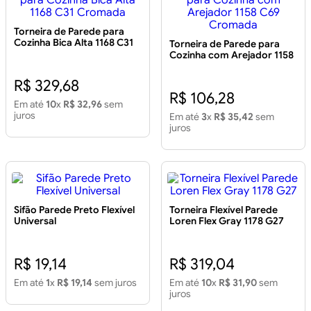
Torneira de Parede para
Cozinha Bica Alta 1168 C31
Torneira de Parede para
Cromada
Cozinha com Arejador 1158
C69 Cromada
R$ 329,68
R$ 106,28
Em até
10
x
R$ 32,96
sem
juros
Em até
3
x
R$ 35,42
sem
juros
Sifão Parede Preto Flexível
Torneira Flexível Parede
Universal
Loren Flex Gray 1178 G27
R$ 19,14
R$ 319,04
Em até
1
x
R$ 19,14
sem juros
Em até
10
x
R$ 31,90
sem
juros