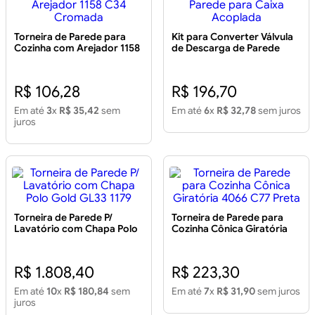
Torneira de Parede para
Kit para Converter Válvula
Cozinha com Arejador 1158
de Descarga de Parede
C34 Cromada
para Caixa Acoplada
R$ 106,28
R$ 196,70
Em até
3
x
R$ 35,42
sem
Em até
6
x
R$ 32,78
sem juros
juros
Torneira de Parede P/
Torneira de Parede para
Lavatório com Chapa Polo
Cozinha Cônica Giratória
Gold GL33 1179
4066 C77 Preta
R$ 1.808,40
R$ 223,30
Em até
10
x
R$ 180,84
sem
Em até
7
x
R$ 31,90
sem juros
juros