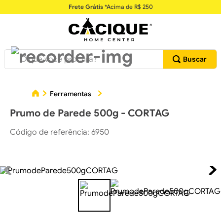
Frete Grátis
*Acima de R$ 250
O que você procura?
Ferramentas
Ferramentas para Construção Civil
Prumo de Parede 500g - CORTAG
Código de referência
:
6950