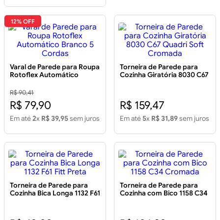
12% OFF
Varal de Parede para Roupa
Torneira de Parede para
Rotoflex Automático
Cozinha Giratória 8030 C67
Branco 5 Cordas
Quadri Soft Cromada
R$ 90,41
R$ 79,90
R$ 159,47
Em até
2
x
R$ 39,95
sem juros
Em até
5
x
R$ 31,89
sem juros
Torneira de Parede para
Torneira de Parede para
Cozinha Bica Longa 1132 F61
Cozinha com Bico 1158 C34
Fitt Preta
Cromada