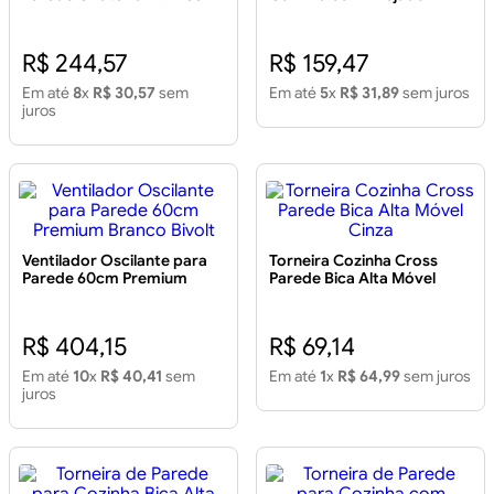
Cromada
Móvel 2064 C69
R$ 244,57
R$ 159,47
Em até
8
x
R$ 30,57
sem
Em até
5
x
R$ 31,89
sem juros
juros
Ventilador Oscilante para
Torneira Cozinha Cross
Parede 60cm Premium
Parede Bica Alta Móvel
Branco Bivolt
Cinza
R$ 404,15
R$ 69,14
Em até
10
x
R$ 40,41
sem
Em até
1
x
R$ 64,99
sem juros
juros