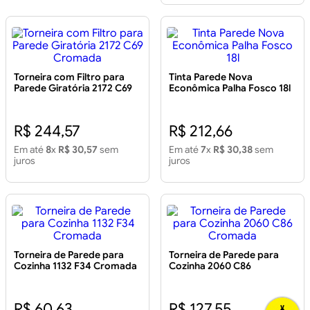
Torneira com Filtro para
Tinta Parede Nova
Parede Giratória 2172 C69
Econômica Palha Fosco 18l
Cromada
R$ 244,57
R$ 212,66
Em até
8
x
R$ 30,57
sem
Em até
7
x
R$ 30,38
sem
juros
juros
Torneira de Parede para
Torneira de Parede para
Cozinha 1132 F34 Cromada
Cozinha 2060 C86
Cromada
R$ 60,63
R$ 127,55