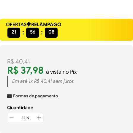
OFERTAS
RELÂMPAGO
21
56
08
R$
40
,
41
R$
37
,
98
à vista no Pix
Em até
1
x
R$
40
,
41
sem juros
Formas de pagamento
Quantidade