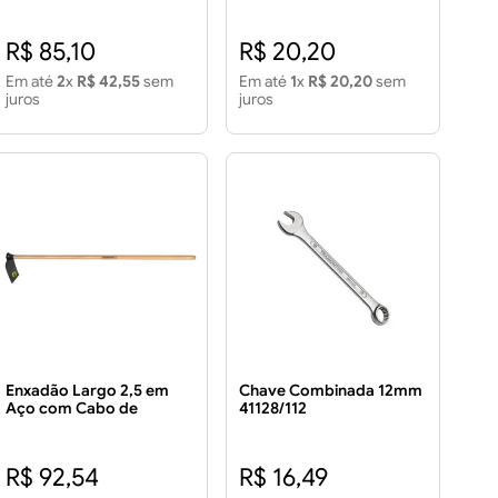
Madeira 145cm
R$ 85,10
R$ 20,20
Em até
2
x
R$ 42,55
sem
Em até
1
x
R$ 20,20
sem
juros
juros
Enxadão Largo 2,5 em
Chave Combinada 12mm
Aço com Cabo de
41128/112
Madeira 130cm
R$ 92,54
R$ 16,49