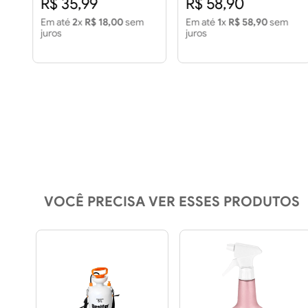
R$ 35,99
R$ 58,90
em
Em até
2
x
R$ 18,00
sem
Em até
1
x
R$ 58,90
sem
juros
juros
VOCÊ PRECISA VER ESSES PRODUTOS