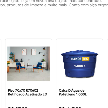
trolar o jato, seja em névoa fina ou jato mais concentrado.
nsivos, produtos de limpeza e muito mais. Conta com alça er
Piso 70x70 R70602
Caixa D'Água de
Retificado Acetinado LD
Polietileno 1.000L
3.43 m²