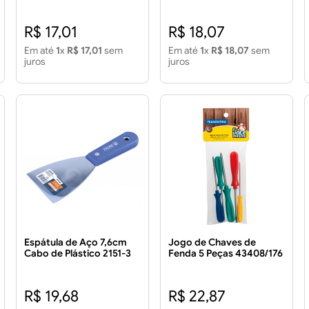
2151-2
R$ 17,01
R$ 18,07
Em até
1
x
R$ 17,01
sem
Em até
1
x
R$ 18,07
sem
juros
juros
Espátula de Aço 7,6cm
Jogo de Chaves de
Cabo de Plástico 2151-3
Fenda 5 Peças 43408/176
R$ 19,68
R$ 22,87