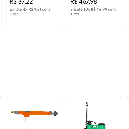
R$ 37,22
R$ 467,98
Em até
4
x
R$ 9,31
sem
Em até
10
x
R$ 46,79
sem
juros
juros