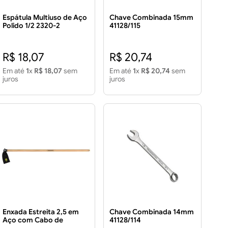
Espátula Multiuso de Aço
Chave Combinada 15mm
Polido 1/2 2320-2
41128/115
R$ 18,07
R$ 20,74
Em até
1
x
R$ 18,07
sem
Em até
1
x
R$ 20,74
sem
juros
juros
Enxada Estreita 2,5 em
Chave Combinada 14mm
Aço com Cabo de
41128/114