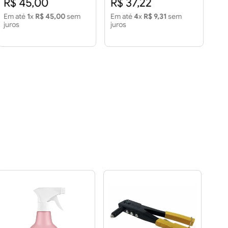
R$ 45,00
R$ 37,22
R
Em até
1
x
R$ 45,00
sem
Em até
4
x
R$ 9,31
sem
Em
juros
juros
jur