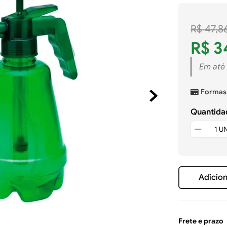
R$
47
,
8
R$
3
Em até
Formas
Quantida
Adicion