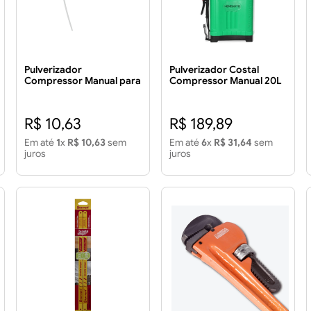
Pulverizador
Pulverizador Costal
Compressor Manual para
Compressor Manual 20L
Garrafa Pet
R$ 10,63
R$ 189,89
Em até
1
x
R$ 10,63
sem
Em até
6
x
R$ 31,64
sem
juros
juros