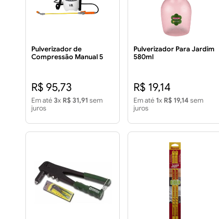
Pulverizador de
Pulverizador Para Jardim
Compressão Manual 5
580ml
Litros
R$ 95,73
R$ 19,14
Em até
3
x
R$ 31,91
sem
Em até
1
x
R$ 19,14
sem
juros
juros