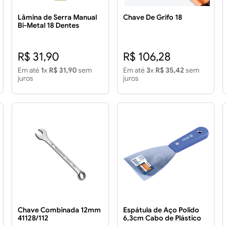
Lâmina de Serra Manual
Chave De Grifo 18
Bi-Metal 18 Dentes
Cartela C/ 2UN
R$ 31,90
R$ 106,28
Em até
1
x
R$ 31,90
sem
Em até
3
x
R$ 35,42
sem
juros
juros
Chave Combinada 12mm
Espátula de Aço Polido
41128/112
6,3cm Cabo de Plástico