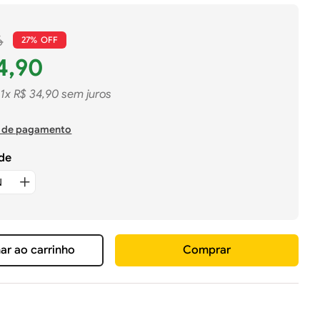
6
27%
4
,
90
1
x
R$
34
,
90
sem juros
 de pagamento
de
ar ao carrinho
Comprar