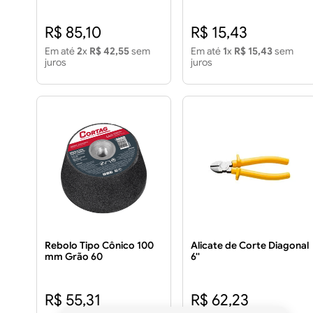
145cm
R$ 85,10
R$ 15,43
Em até
2
x
R$ 42,55
sem
Em até
1
x
R$ 15,43
sem
juros
juros
Rebolo Tipo Cônico 100
Alicate de Corte Diagonal
mm Grão 60
6''
R$ 55,31
R$ 62,23