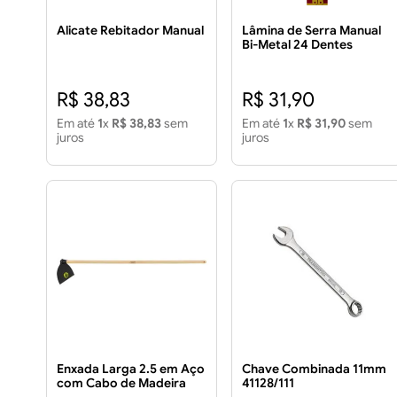
Alicate Rebitador Manual
Lâmina de Serra Manual
Bi-Metal 24 Dentes
Cartela C/ 2UN
R$ 38,83
R$ 31,90
Em até
1
x
R$ 38,83
sem
Em até
1
x
R$ 31,90
sem
juros
juros
Enxada Larga 2.5 em Aço
Chave Combinada 11mm
com Cabo de Madeira
41128/111