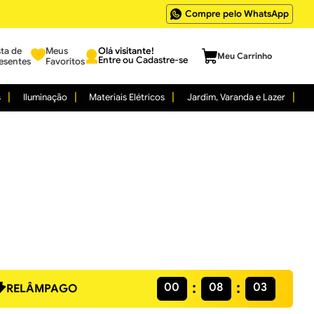
Compre pelo WhatsApp
sta de
Meus
Entre ou Cadastre-se
esentes
Favoritos
s
Iluminação
Materiais Elétricos
Jardim, Varanda e Lazer
00
08
02
RELÂMPAGO