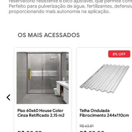
reservatório resistente e bico ajustável, que permite con
Perfeito para pulverização de água, fertilizantes, defe
proporcionando mais autonomia na aplicação.
OS MAIS ACESSADOS
FF
8% OFF
Piso 60x60 House Color
Telha Ondulada
2CV
Cinza Retificado 2,15 m2
Fibrocimento 244x110cm
Piso 60x60 House Color
5mm
Cinza Retificado 2,15m2
R$ 63,81