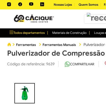
Nossas Lojas
Quem Somos
F
O que você 
Todos departamentos
Materiais de Construção
Louças e
Pulverizador
Ferramentas
Ferramentas Manuais
Pulverizador de Compressão 
Código de referência
:
9639