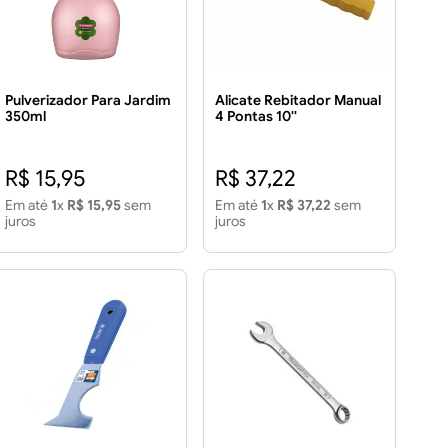
Pulverizador Para Jardim
Alicate Rebitador Manual
350ml
4 Pontas 10''
R$ 15,95
R$ 37,22
Em até
1
x
R$ 15,95
sem
Em até
1
x
R$ 37,22
sem
juros
juros