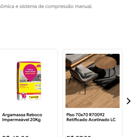
gonômica e sistema de compressão manual,
Argamassa Reboco
Piso 70x70 R70092
Pi
Impermeável 20Kg
Retificado Acetinado LC
Ac
3.43 m² Piso 70x70
3.
R70092 Retificado
R$ 
Acetinado LC 3.43 m2