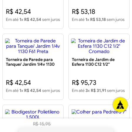
R$ 42,54
R$ 53,18
Em até
1
x
R$ 42,54
sem juros
Em até
1
x
R$ 53,18
sem juros
Torneira de Parede para
Torneira de Jardim de
Tanque/ Jardim 1/4v 1130
Esfera 1130 C12 1/2"
F61 Preta
Cromado
R$ 42,54
R$ 95,73
Em até
1
x
R$ 42,54
sem juros
Em até
3
x
R$ 31,91
sem juros
Colher para Pedreiro 7"
R$
15
,
95
Biodigestor Polietileno
1.500L