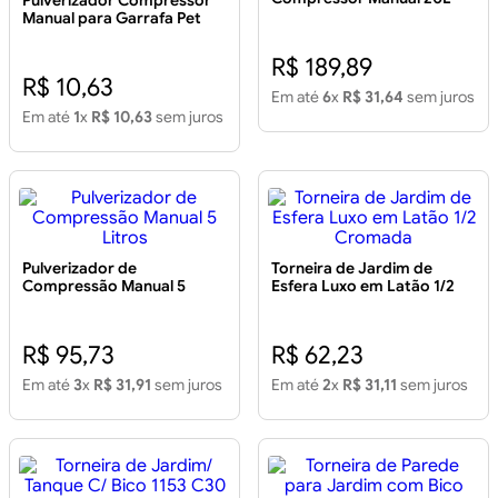
Pulverizador Compressor
Manual para Garrafa Pet
R$ 189,89
R$ 10,63
Em até
6
x
R$ 31,64
sem juros
Em até
1
x
R$ 10,63
sem juros
Pulverizador de
Torneira de Jardim de
Compressão Manual 5
Esfera Luxo em Latão 1/2
Litros
Cromada
R$ 95,73
R$ 62,23
Em até
3
x
R$ 31,91
sem juros
Em até
2
x
R$ 31,11
sem juros