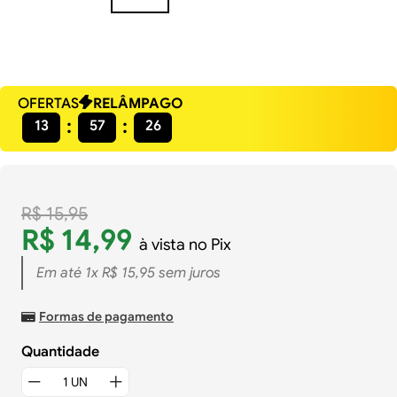
OFERTAS
RELÂMPAGO
13
57
25
R$
15
,
95
R$
14
,
99
à vista no Pix
Em até
1
x
R$
15
,
95
sem juros
Formas de pagamento
Quantidade