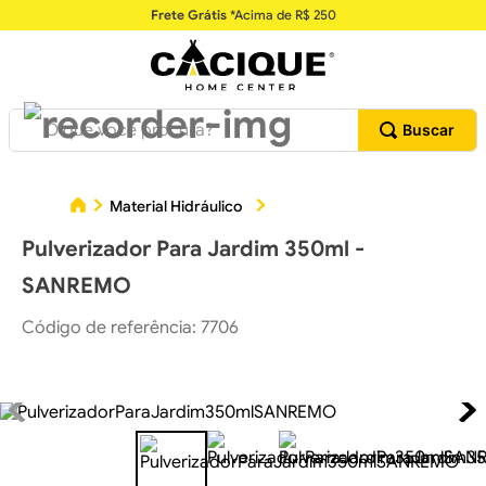
Frete Grátis
*Acima de R$ 250
O que você procura?
Pul
Material Hidráulico
Sistemas de Irrigação
Pulverizador Para Jardim 350ml -
SANREMO
Código de referência
:
7706