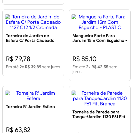
Torneira de Jardim de
Mangueira Forte Para
Esfera C/ Porta Cadeado
Jardim 15m Com Esguicho -
1127 C12 1/2 Cromada
PLASTIC
R$ 79,78
R$ 85,10
Em até
2
x
R$ 39,89
sem juros
Em até
2
x
R$ 42,55
sem
juros
Torneira P/ Jardim Esfera
Torneira de Parede para
Tanque/Jardim 1130 F61 Fitt
Branca
R$ 63,82