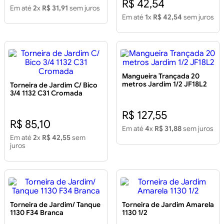
R$ 42,54
Em até
2
x
R$ 31,91
sem juros
Em até
1
x
R$ 42,54
sem juros
Mangueira Trançada 20
metros Jardim 1/2 JF18L2
Torneira de Jardim C/ Bico
3/4 1132 C31 Cromada
R$ 127,55
R$ 85,10
Em até
4
x
R$ 31,88
sem juros
Em até
2
x
R$ 42,55
sem
juros
Torneira de Jardim/ Tanque
Torneira de Jardim Amarela
1130 F34 Branca
1130 1/2