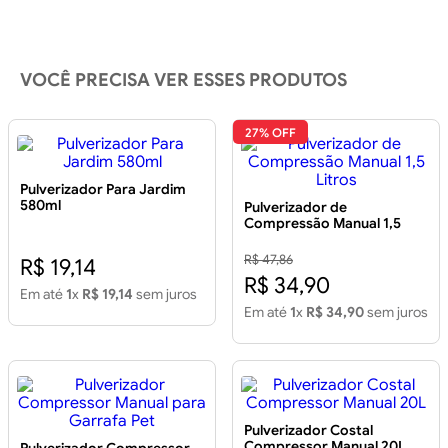
VOCÊ PRECISA VER ESSES PRODUTOS
27% OFF
Pulverizador Para Jardim
580ml
Pulverizador de
Compressão Manual 1,5
Litros
R$ 47,86
R$ 19,14
R$ 34,90
Em até
1
x
R$ 19,14
sem juros
Em até
1
x
R$ 34,90
sem juros
Pulverizador Costal
Compressor Manual 20L