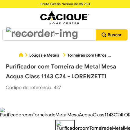
Frete Grátis
*Acima de R$ 250
O que você procura?
Purifi
Louças e Metais
Torneiras com Filtros
Purificador com Torneira de Metal Mesa
Acqua Class 1143 C24 - LORENZETTI
Código de referência
:
427