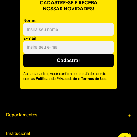
CADASTRE-SE E RECEBA
NOSSAS NOVIDADES!
Nome:
E-mail
Cadastrar
Ao se cadastrar, você confirma que está de acordo
com as
Políticas de Privacidade
e
Termos de Uso
.
Departamentos
+
Materiais de Construção
Louças e Metais
Institucional
+