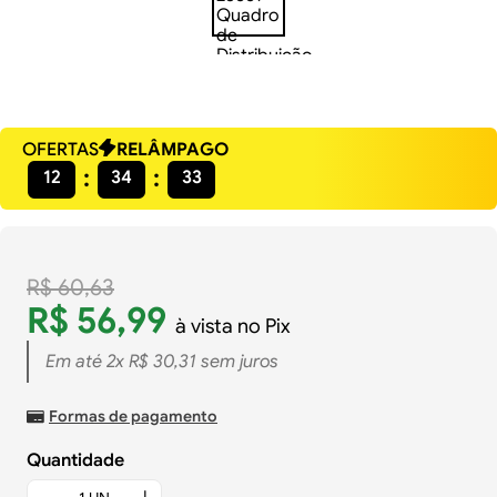
OFERTAS
RELÂMPAGO
12
34
33
R$
60
,
63
R$
56
,
99
à vista no Pix
Em até
2
x
R$
30
,
31
sem juros
Formas de pagamento
Quantidade