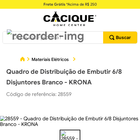
Frete Grátis
*Acima de R$ 250
O que você procura?
Materiais Elétricos
Quadros e Caixas Elétricas
Quadro de Distribuição de Embutir 6/8
Disjuntores Branco - KRONA
Código de referência
:
28559