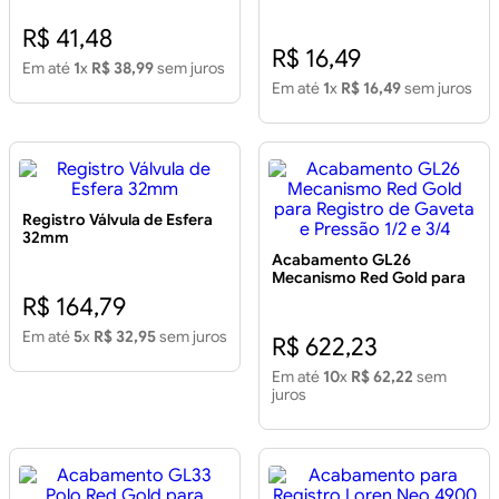
R$ 41,48
R$ 16,49
Em até
1
x
R$ 38,99
sem juros
Em até
1
x
R$ 16,49
sem juros
Registro Válvula de Esfera
32mm
Acabamento GL26
Mecanismo Red Gold para
Registro de Gaveta e
R$ 164,79
Pressão 1/2 e 3/4
Em até
5
x
R$ 32,95
sem juros
R$ 622,23
Em até
10
x
R$ 62,22
sem
juros