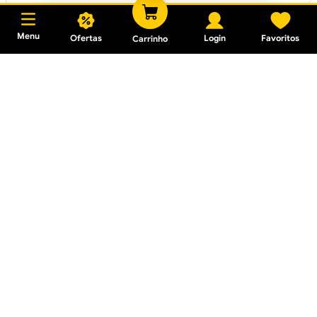
Menu
Ofertas
Login
Favoritos
Carrinho
Registro de Gaveta 1"
4509.302
Acabamento para Registro
Loren Neo 4901 G92
Brushed Gold 1/2, 3/4 e 1
R$ 116,91
Em até
3
x
R$ 38,97
sem juros
R$ 308,40
Em até
10
x
R$ 30,84
sem
juros
Registro Pressão 20mm
com Acabamento C50
Acabamento para Registro
de Pressão Soul 38 Red