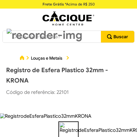
Frete Grátis
*Acima de R$ 250
O que você procura?
Re
Louças e Metais
Acabamentos e Registros
Registro de Esfera Plastico 32mm -
KRONA
Código de referência
:
22101