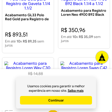
Acabamento para Registro
Loren Neo 4900 B92 Black
Acabamento GL33 Polo
1.1/4 a 1.1/2
Red Gold para Registro de
Gaveta 1.1/4 1.1/2
R$ 350,96
R$ 893,51
Em até
10
x
R$ 35,09
sem
juros
Em até
10
x
R$ 89,35
sem
juros
R$
14
,
88
R$
13
,
98
Acabamento para Registro
Acabamento para Registro
à vista no
Loren Way C30 Cromado
Loren Swan C42 Cromado
Usamos cookies para garantir a melhor
1.1/4 a 1.1/2
1.1/4 a 1.1/2
Pix
experiência em nosso site.
Saiba mais
R$ 85,10
R$ 132,87
Continuar
Comprar
Em até
2
x
R$ 42,55
sem
Em até
4
x
R$ 33,21
sem juros
juros