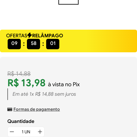
OFERTAS
RELÂMPAGO
09
58
01
R$
14
,
88
R$
13
,
98
à vista no Pix
Em até
1
x
R$
14
,
88
sem juros
Formas de pagamento
Quantidade