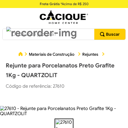
Frete Grátis
*Acima de R$ 250
O que você procura?
Rejunte p
Materiais de Construção
Rejuntes
Rejunte para Porcelanatos Preto Grafite
1Kg - QUARTZOLIT
Código de referência
:
27610