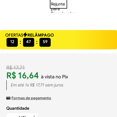
OFERTAS
RELÂMPAGO
12
47
58
R$
17
,
71
R$
16
,
64
à vista no Pix
Em até
1
x
R$
17
,
71
sem juros
Formas de pagamento
Quantidade