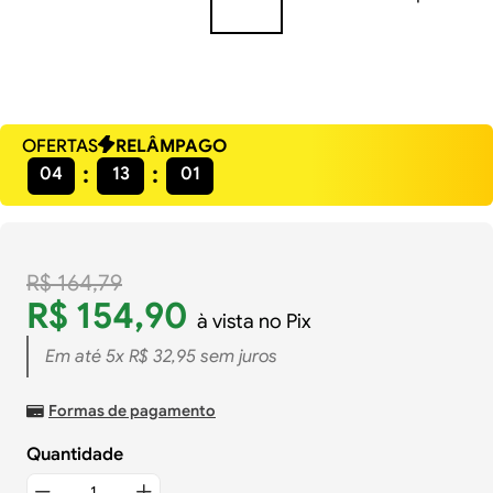
OFERTAS
RELÂMPAGO
04
13
00
R$
164
,
79
R$
154
,
90
à vista no Pix
Em até
5
x
R$
32
,
95
sem juros
Formas de pagamento
Quantidade