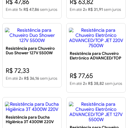
R$ 47,86
R$ 63,82
Em até
1
x
R$ 47,86
sem juros
Em até
2
x
R$ 31,91
sem juros
Resistência para Chuveiro
Duo Shower 127V 5500W
Resistência para Chuveiro
Eletrônico ADVANCED/TOP
JET 220V 7500W
R$ 72,33
R$ 77,65
Em até
2
x
R$ 36,16
sem juros
Em até
2
x
R$ 38,82
sem juros
Resistência para Ducha
Higiênica 3T 4300W 220V
Resistência para Chuveiro