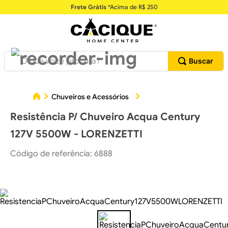
Frete Grátis
*Acima de R$ 250
O que você procura?
Chuveiros e Acessórios
Resistências Elétricas e 
Resistência P/ Chuveiro Acqua Century
127V 5500W - LORENZETTI
Código de referência
:
6888