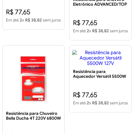
Eletrônico ADVANCED/TOP
JET 127V 5500W
R$ 77,65
Em até
2
x
R$ 38,82
sem juros
R$ 77,65
Em até
2
x
R$ 38,82
sem juros
Resistência para
Aquecedor Versátil 5500W
127V
R$ 77,65
Em até
2
x
R$ 38,82
sem juros
Resistência para Chuveiro
Bella Ducha 4T 220V 6800W