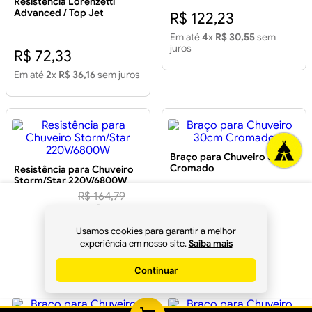
Resistência Lorenzetti
Advanced / Top Jet
R$ 122,23
Multitemperaturas 127V
5500W Resistência para
Em até
4
x
R$ 30,55
sem
Chuveiro Advanced e Top
juros
R$ 72,33
Jet 3055-Q 5500W 127V
Em até
2
x
R$ 36,16
sem juros
Braço para Chuveiro 30cm
Cromado
Resistência para Chuveiro
Storm/Star 220V/6800W
R$
164
,
79
R$
154
,
90
R$ 85,10
à vista
R$ 122,23
Em até
2
x
R$ 42,55
sem
Usamos cookies para garantir a melhor
juros
no
Pix
Em até
4
x
R$ 30,55
sem
experiência em nosso site.
Saiba mais
juros
Continuar
Comprar