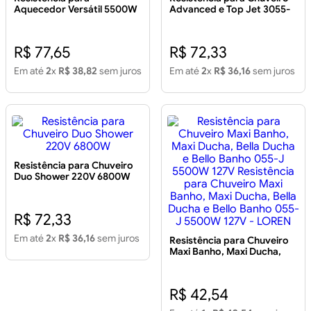
Aquecedor Versátil 5500W
Advanced e Top Jet 3055-
220V
O 7500W 220V
R$ 77,65
R$ 72,33
Em até
2
x
R$ 38,82
sem juros
Em até
2
x
R$ 36,16
sem juros
Resistência para Chuveiro
Duo Shower 220V 6800W
R$ 72,33
Em até
2
x
R$ 36,16
sem juros
Resistência para Chuveiro
Maxi Banho, Maxi Ducha,
Bella Ducha e Bello Banho
055-J 5500W 127V
Resistência para Chuveiro
R$ 42,54
Maxi Banho, Maxi Ducha,
Bella Ducha e Bello Banho