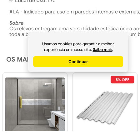
✅
Local de Uso:
LA.
◾
LA - Indicado para uso em paredes internas e externas
Sobre
Os relevos entregam uma versatilidade estética única a
toda a beleza do mármore Calacata Altissimo e cria um b
Usamos cookies para garantir a melhor
experiência em nosso site.
Saiba mais
OS MAIS ACESSADOS
Continuar
8% OFF
Piso 60x60 House Color
Telha Ondulada