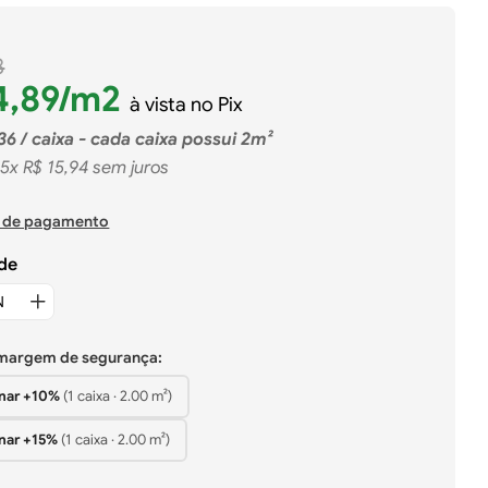
8
4
,
89
/m2
à vista no Pix
36
/ caixa - cada caixa possui 2m²
5
x
R$
15
,
94
sem juros
 de pagamento
de
 margem de segurança:
nar +
10%
(
1
caixa
·
2.00
m²)
nar +
15%
(
1
caixa
·
2.00
m²)