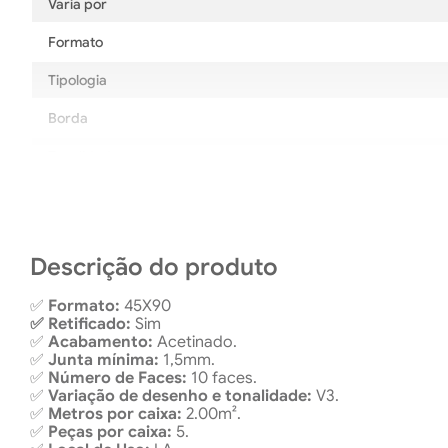
Varia por
Formato
Tipologia
Borda
Tonalidade
Local de uso
Descrição do produto
✅
Formato:
45X90
✅ Retificado:
Sim
✅
Acabamento:
Acetinado.
✅
Junta mínima:
1,5mm.
✅
Número de Faces:
10 faces.
✅
Variação de desenho e tonalidade:
V3.
✅
Metros por caixa:
2.00m².
✅
Peças por caixa:
5.