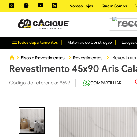
Nossas Lojas
Quem Somos
F
O que você 
Todos departamentos
Materiais de Construção
Louças e
Revestimen
Pisos e Revestimentos
Revestimentos
Revestimento 45x90 Aris Cal
Código de referência
:
9699