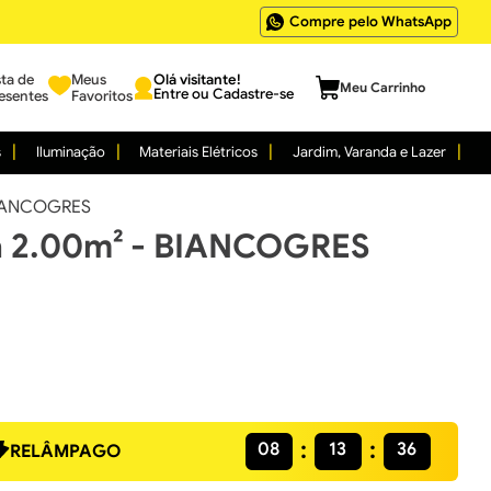
Compre pelo WhatsApp
sta de
Meus
Entre ou Cadastre-se
esentes
Favoritos
s
Iluminação
Materiais Elétricos
Jardim, Varanda e Lazer
 BIANCOGRES
tra 2.00m² - BIANCOGRES
08
13
35
RELÂMPAGO