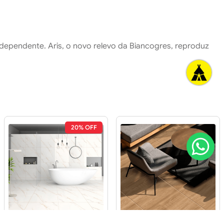
dependente. Aris, o novo relevo da Biancogres, reproduz
20% OFF
Piso 70x70 R70752
Piso 70x70 R70092
Be