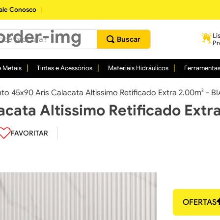
ale Conosco
procura?
Li
Pr
 Metais
Tintas e Acessórios
Materiais Hidráulicos
Ferramenta
to 45x90 Aris Calacata Altissimo Retificado Extra 2.00m² -
acata Altissimo Retificado Ex
OFERTAS