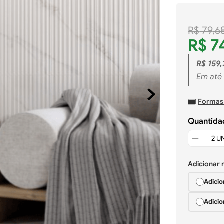
R$
79
,
6
R$
7
R$
159
,
Em até
Formas
Quantida
Adicionar
Adicio
Adicio