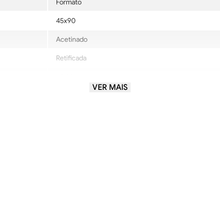
Formato
45x90
Acetinado
Retificada
V3-Moderada
VER MAIS
LA-SemTráfego