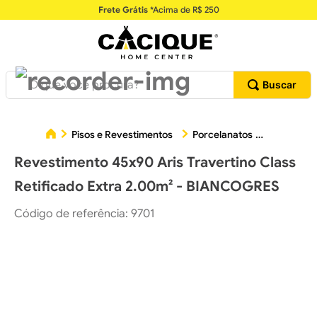
Frete Grátis
*Acima de R$ 250
O que você procura?
Revesti
Pisos e Revestimentos
Porcelanatos
Revestimento 45x90 Aris Travertino Class
Retificado Extra 2.00m² - BIANCOGRES
Código de referência
:
9701