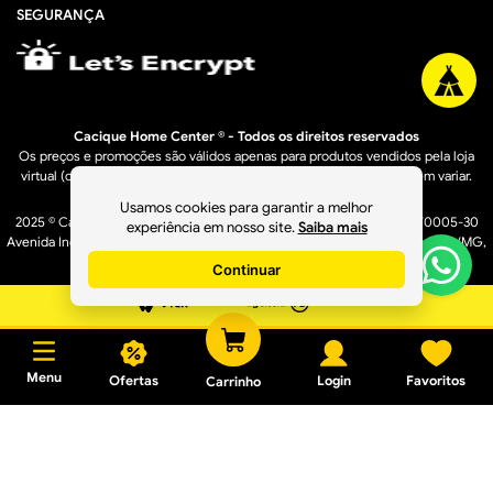
SEGURANÇA
Cacique Home Center ® - Todos os direitos reservados
Os preços e promoções são válidos apenas para produtos vendidos pela loja
virtual (caciquehomecenter.com.br). Os preços de lojas físicas podem variar.
Usamos cookies para garantir a melhor
2025 © Cacique Home Center Casa e Construção LTDA - 16.950.529/0005-30
experiência em nosso site.
Saiba mais
Avenida Industrial, 1636 A – Bairro Distrito Industrial - Governador Valadares/MG,
CEP: 35040-610
Continuar
Menu
Ofertas
Login
Favoritos
Carrinho