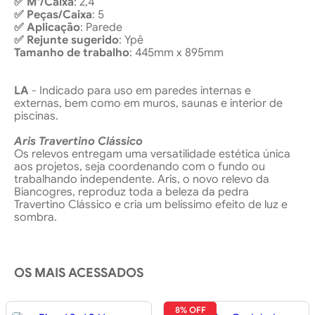
✅ M²/Caixa
: 2,4
✅ Peças/Caixa
: 5
✅ Aplicação
: Parede
✅ Rejunte sugerido
: Ypê
Tamanho de trabalho
: 445mm x 895mm
LA
- Indicado para uso em paredes internas e
externas, bem como em muros, saunas e interior de
piscinas.
Aris Travertino Clássico
Os relevos entregam uma versatilidade estética única
aos projetos, seja coordenando com o fundo ou
trabalhando independente. Aris, o novo relevo da
Biancogres, reproduz toda a beleza da pedra
Travertino Clássico e cria um belíssimo efeito de luz e
sombra.
OS MAIS ACESSADOS
8% OFF