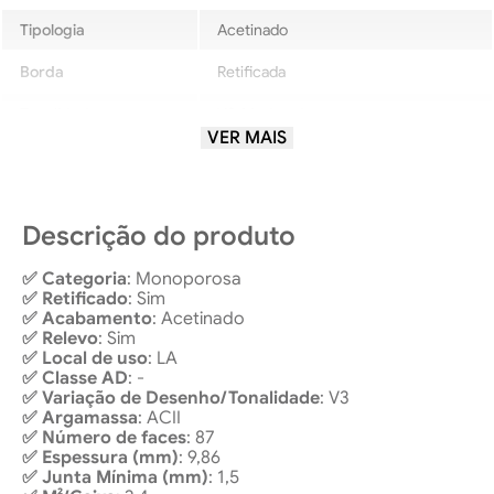
Tipologia
Acetinado
Borda
Retificada
Tonalidade
V3-Moderada
VER MAIS
Local de uso
LA-SemTráfego
Descrição do produto
✅ Categoria
: Monoporosa
✅ Retificado
: Sim
✅ Acabamento
: Acetinado
✅ Relevo
: Sim
✅ Local de uso
: LA
✅ Classe AD
: -
✅ Variação de Desenho/Tonalidade
: V3
✅ Argamassa
: ACII
✅ Número de faces
: 87
✅ Espessura (mm)
: 9,86
✅ Junta Mínima (mm)
: 1,5