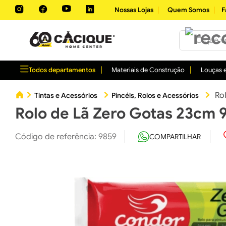
Nossas Lojas
Quem Somos
F
O que você 
Todos departamentos
Materiais de Construção
Louças e
Ro
Tintas e Acessórios
Pincéis, Rolos e Acessórios
Rolo de Lã Zero Gotas 23cm
Código de referência
:
9859