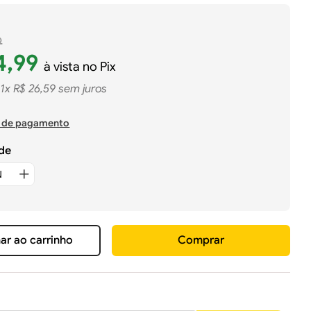
9
4
,
99
à vista no Pix
1
x
R$
26
,
59
sem juros
 de pagamento
de
ar ao carrinho
Comprar