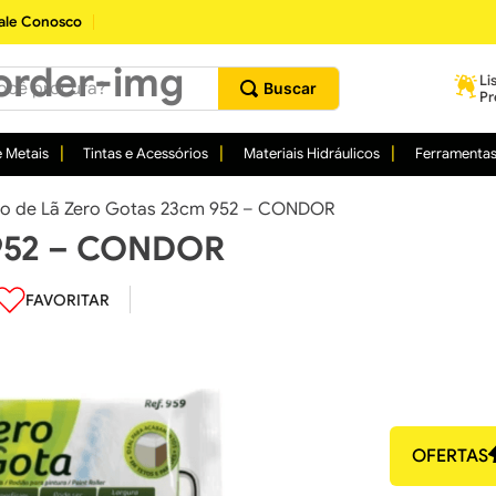
ale Conosco
procura?
Li
Pr
 Metais
Tintas e Acessórios
Materiais Hidráulicos
Ferramenta
lo de Lã Zero Gotas 23cm 952 – CONDOR
 952 – CONDOR
OFERTAS