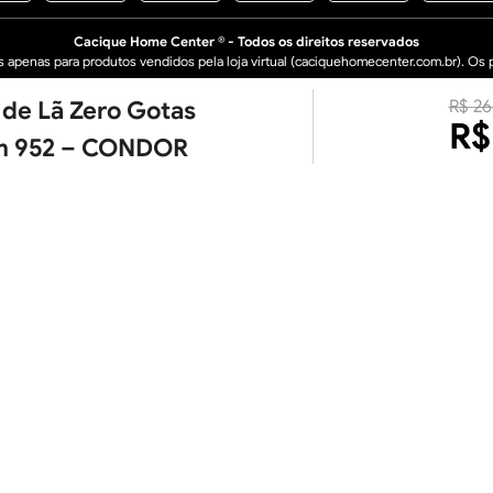
Cacique Home Center ® - Todos os direitos reservados
apenas para produtos vendidos pela loja virtual (caciquehomecenter.com.br). Os pr
 de Lã Zero Gotas
R$
26
 LTDA - 16.950.529/0005-30 Avenida Industrial, 1636 A – Bairro Distrito Industr
R$
m 952 – CONDOR