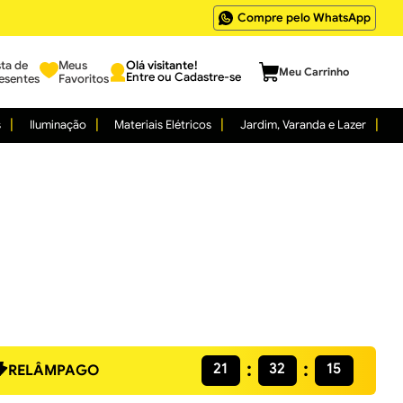
Compre pelo WhatsApp
sta de
Meus
Entre ou Cadastre-se
esentes
Favoritos
s
Iluminação
Materiais Elétricos
Jardim, Varanda e Lazer
21
32
15
RELÂMPAGO