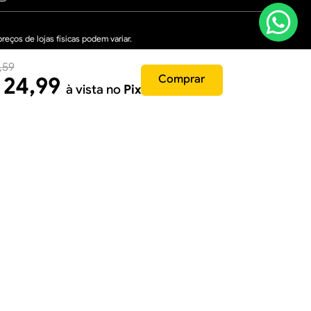
eços de lojas físicas podem variar.
,
59
ial - Governador Valadares/MG, CEP: 35040-610
24
,
99
Comprar
à vista no
Pix