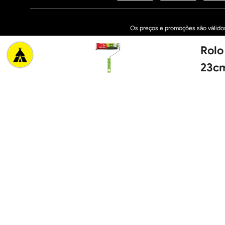
Os preços e promoções são válidos 
Rolo
2025 © Cacique Home Center Casa e Construção
23c