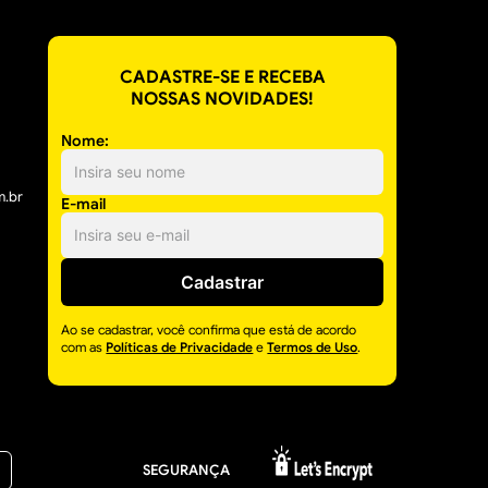
CADASTRE-SE E RECEBA
NOSSAS NOVIDADES!
Nome:
m.br
E-mail
Cadastrar
Ao se cadastrar, você confirma que está de acordo
com as
Políticas de Privacidade
e
Termos de Uso
.
SEGURANÇA