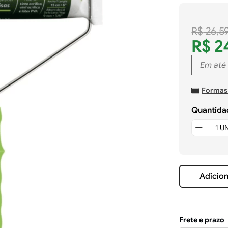
R$
26
,
5
R$
2
Em até
Formas
Quantida
Adicion