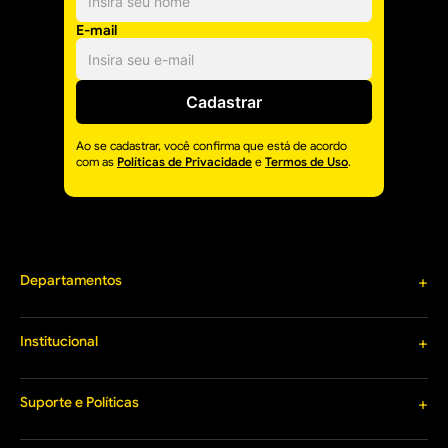
E-mail
Cadastrar
Ao se cadastrar, você confirma que está de acordo
com as
Políticas de Privacidade
e
Termos de Uso
.
Departamentos
+
Materiais de Construção
Louças e Metais
Institucional
+
Tintas e Acessórios
Sobre o Cacique
Materiais Hidráulicos
Termos de Uso
Suporte e Políticas
+
Ferramentas
Nossas Lojas
Iluminação
Entrega Expressa
Trabalhe Conosco