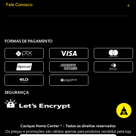
Materiais Elétricos
Formas de Pagamento
Fale Conosco
+
Segurança e Privacidade
Jardim, Varanda e Lazer
Política de Entrega
Lista de Presentes
(33) 3277-1203
Política Comercial de
contato@caciquehomecenter.com.br
Promoção de Saldo
Horário de Atendimento
Política de Arrependimento
Segunda a Sexta: 8h às 18h
e Trocas
Sábado: 8h às 12h
Retire na Loja
FORMAS DE PAGAMENTO
SEGURANÇA
Cacique Home Center ® - Todos os direitos reservados
Os preços e promoções são válidos apenas para produtos vendidos pela loja