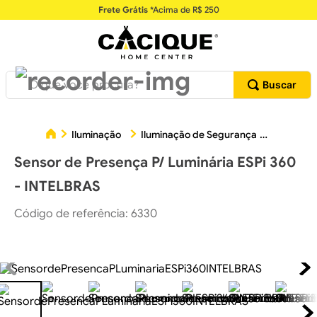
Frete Grátis
*Acima de R$ 250
O que você procura?
Sensor 
Iluminação
Iluminação de Segurança
Sensor de Presença P/ Luminária ESPi 360
- INTELBRAS
Código de referência
:
6330