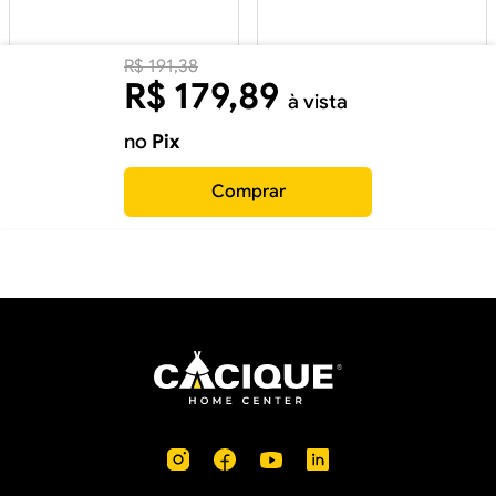
R$
191
,
38
R$
179
,
89
à vista
no
Pix
Comprar