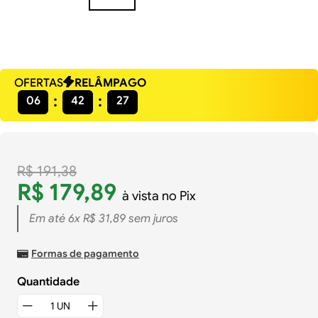
OFERTAS
RELÂMPAGO
06
42
27
R$
191
,
38
R$
179
,
89
à vista no Pix
Em até
6
x
R$
31
,
89
sem juros
Formas de pagamento
Quantidade