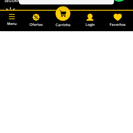
SEGURANÇA
Menu
Ofertas
Login
Favoritos
Carrinho
Cacique Home Center ® - Todos os direitos reservados
Os preços e promoções são válidos apenas para produtos vendidos pela loja
virtual (caciquehomecenter.com.br). Os preços de lojas físicas podem variar.
2025 © Cacique Home Center Casa e Construção LTDA - 16.950.529/0005-30
Avenida Industrial, 1636 A – Bairro Distrito Industrial - Governador Valadares/MG,
CEP: 35040-610