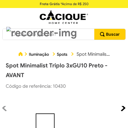
Frete Grátis
*Acima de R$ 250
O que você procura?
Spot Minimalist Triplo 3xGU10 Preto - AVANT
Iluminação
Spots
Spot Minimalist Triplo 3xGU10 Preto -
AVANT
Código de referência
:
10430