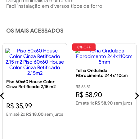
Design minimalista e ultra slim
Fácil instalação em diversos tipos de forro
OS MAIS ACESSADOS
8% OFF
Telha Ondulada
Fibrocimento 244x110cm
5mm
Piso 60x60 House Color
Cinza Retificado 2,15 m2
R$ 63,81
Piso 60x60 House Color
R$ 58,90
Cinza Retificado 2,15m2
Em até
1
x
R$ 58,90
sem juros
R$ 35,99
Em até
2
x
R$ 18,00
sem juros