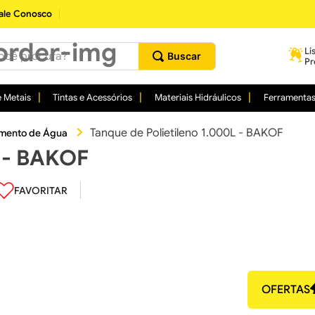
ale Conosco
procura?
Li
Pr
 Metais
Tintas e Acessórios
Materiais Hidráulicos
Ferramenta
Tanque de Polietileno 1.000L - BAKOF
mento de Água
L - BAKOF
OFERTAS