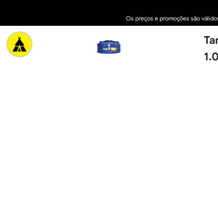
Os preços e promoções são válidos 
Ta
2025 © Cacique Home Center Casa e Construção
1.