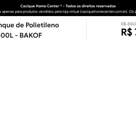
Cacique Home Center ® - Todos os direitos reservados
apenas para produtos vendidos pela loja virtual (caciquehomecenter.com.br). Os pr
nque de Polietileno
R$
850
 LTDA - 16.950.529/0005-30 Avenida Industrial, 1636 A – Bairro Distrito Industr
R$
000L - BAKOF