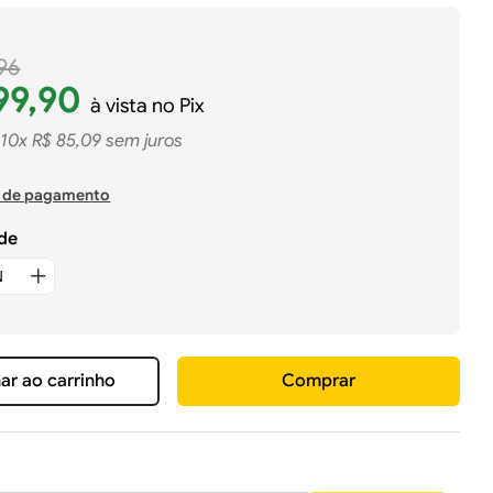
96
99
,
90
à vista no Pix
10
x
R$
85
,
09
sem juros
 de pagamento
de
ar ao carrinho
Comprar