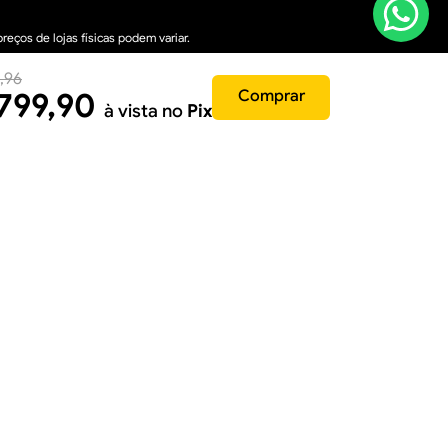
eços de lojas físicas podem variar.
,
96
ial - Governador Valadares/MG, CEP: 35040-610
799
,
90
Comprar
à vista no
Pix