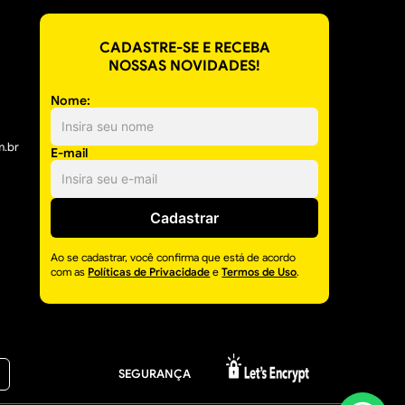
CADASTRE-SE E RECEBA
NOSSAS NOVIDADES!
Nome:
m.br
E-mail
Cadastrar
Ao se cadastrar, você confirma que está de acordo
com as
Políticas de Privacidade
e
Termos de Uso
.
SEGURANÇA