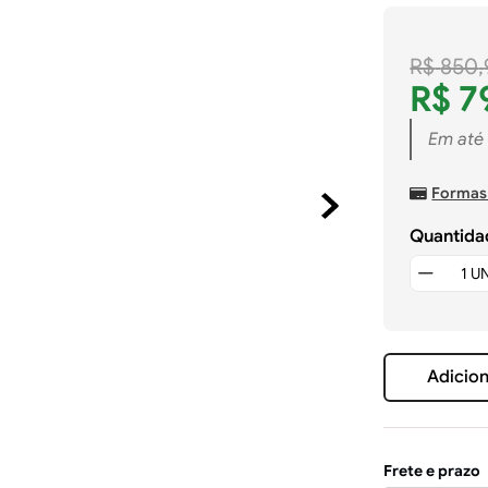
R$
850
,
R$
7
Em até
Formas
Quantida
Adicion