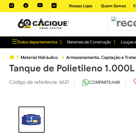
Nossas Lojas
Quem Somos
F
O que você 
Todos departamentos
Materiais de Construção
Louças e
Material Hidráulico
Armazenamento, Captação e Trata
Tanque de Polietileno 1.000
Código de referência
:
6621