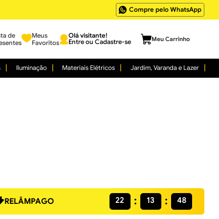
Compre pelo WhatsApp
sta de
Meus
Entre ou Cadastre-se
esentes
Favoritos
s
Iluminação
Materiais Elétricos
Jardim, Varanda e Lazer
22
13
48
RELÂMPAGO