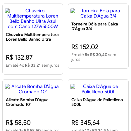
Torneira Bóia para Caixa
D'Água 3/4
Chuveiro Multitemperatura
Loren Bello Banho Ultra
Azul com Cano
R$ 152,02
127V/5500W
Em até
5
x
R$ 30,40
sem
R$ 132,87
juros
Em até
4
x
R$ 33,21
sem juros
Alicate Bomba D'água
Caixa D'Água de Polietileno
Cromado 10"
500L
R$ 58,50
R$ 345,64
Em até
1
x
R$ 58,50
sem juros
Em até
10
x
R$ 34,56
sem