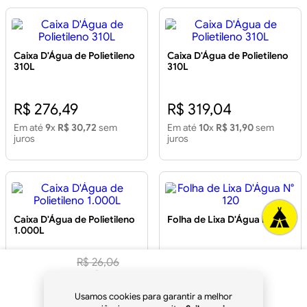
Caixa D'Água de Polietileno
Caixa D'Água de Polietileno
310L
310L
R$ 276,49
R$ 319,04
Em até
9
x
R$ 30,72
sem
Em até
10
x
R$ 31,90
sem
juros
juros
Caixa D'Água de Polietileno
Folha de Lixa D'Água N° 120
1.000L
R$
26
,
06
R$ 467,98
R$ 2,23
R$
24
,
49
à vista
Em até
10
x
R$ 46,79
sem
Em até
1
x
R$ 2,23
sem juros
Usamos cookies para garantir a melhor
juros