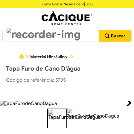
Frete Grátis
*Acima de R$ 250
O que você procura?
Tap
Material Hidráulico
Conexões Hidráulicas
Tapa Furo de Cano D'água
Código de referência
:
5735