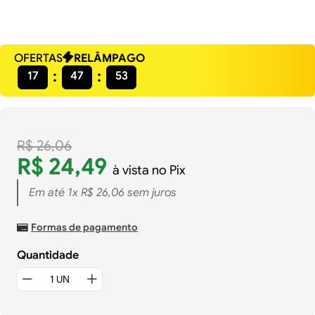
OFERTAS
RELÂMPAGO
17
47
52
R$
26
,
06
R$
24
,
49
à vista no Pix
Em até
1
x
R$
26
,
06
sem juros
Formas de pagamento
Quantidade