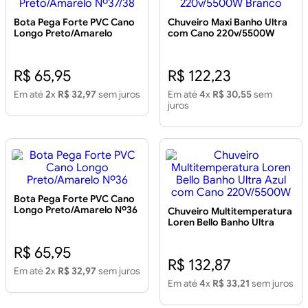
Bota Pega Forte PVC Cano
Chuveiro Maxi Banho Ultra
Longo Preto/Amarelo
com Cano 220v/5500W
Nº37/38
Branco
R$ 65,95
R$ 122,23
Em até
2
x
R$ 32,97
sem juros
Em até
4
x
R$ 30,55
sem
juros
Bota Pega Forte PVC Cano
Longo Preto/Amarelo Nº36
Chuveiro Multitemperatura
Loren Bello Banho Ultra
Azul com Cano
220V/5500W
R$ 65,95
R$ 132,87
Em até
2
x
R$ 32,97
sem juros
Em até
4
x
R$ 33,21
sem juros