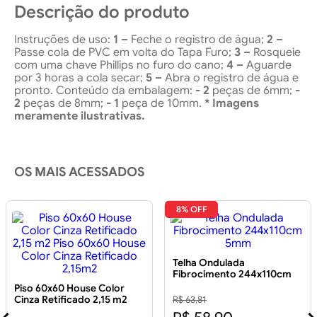
Descrição do produto
Instruções de uso:
1 –
Feche o registro de água;
2 –
Passe cola de PVC em volta do Tapa Furo;
3 –
Rosqueie
com uma chave Phillips no furo do cano;
4 –
Aguarde
por 3 horas a cola secar;
5 –
Abra o registro de água e
pronto. Conteúdo da embalagem:
- 2
peças de 6mm;
-
2
peças de 8mm;
- 1
peça de 10mm.
* Imagens
meramente ilustrativas.
OS MAIS ACESSADOS
8% OFF
Telha Ondulada
Fibrocimento 244x110cm
5mm
Piso 60x60 House Color
Cinza Retificado 2,15 m2
R$ 63,81
Piso 60x60 House Color