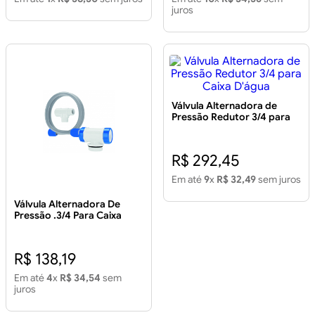
juros
Válvula Alternadora de
Pressão Redutor 3/4 para
Caixa D'água
R$ 292,45
Em até
9
x
R$ 32,49
sem juros
Válvula Alternadora De
Pressão .3/4 Para Caixa
D'água
R$ 138,19
Em até
4
x
R$ 34,54
sem
juros