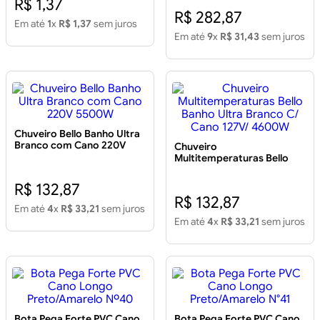
R$ 1,37
R$ 282,87
Em até
1
x
R$ 1,37
sem juros
Em até
9
x
R$ 31,43
sem juros
Chuveiro Bello Banho Ultra
Branco com Cano 220V
Chuveiro
5500W
Multitemperaturas Bello
Banho Ultra Branco C/
Cano 127V/ 4600W
R$ 132,87
R$ 132,87
Em até
4
x
R$ 33,21
sem juros
Em até
4
x
R$ 33,21
sem juros
Bota Pega Forte PVC Cano
Bota Pega Forte PVC Cano