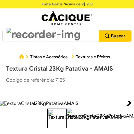
Frete Grátis
*Acima de R$ 250
O que você procura?
Textur
Tintas e Acessórios
Texturas e Efeitos
Textura Cristal 23Kg Patativa - AMAIS
Código de referência
:
7125