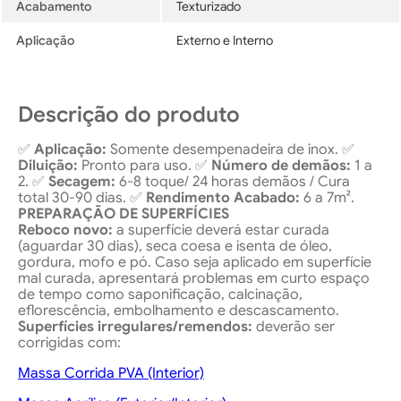
Acabamento
Texturizado
Aplicação
Externo e Interno
Descrição do produto
✅
Aplicação:
Somente desempenadeira de inox. ✅
Diluição:
Pronto para uso. ✅
Número de demãos:
1 a
2. ✅
Secagem:
6-8 toque/ 24 horas demãos / Cura
total 30-90 dias. ✅
Rendimento Acabado:
6 a 7m².
PREPARAÇÃO DE SUPERFÍCIES
Reboco novo:
a superfície deverá estar curada
(aguardar 30 dias), seca coesa e isenta de óleo,
gordura, mofo e pó. Caso seja aplicado em superfície
mal curada, apresentará problemas em curto espaço
de tempo como saponificação, calcinação,
eflorescência, embolhamento e descascamento.
Superfícies irregulares/remendos:
deverão ser
corrigidas com:
Massa Corrida PVA (Interior)