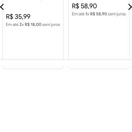
Piso 60x60 House Color
R$ 58,90
Cinza Retificado 2,15m2
Em até
1
x
R$ 58,90
sem juros
R$ 35,99
Em até
2
x
R$ 18,00
sem juros