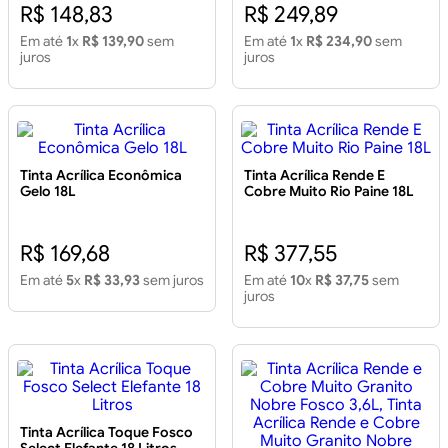
R$ 148,83
R$ 249,89
Em até
1
x
R$ 139,90
sem
Em até
1
x
R$ 234,90
sem
juros
juros
Tinta Acrílica Econômica
Tinta Acrílica Rende E
Gelo 18L
Cobre Muito Rio Paine 18L
R$ 169,68
R$ 377,55
Em até
5
x
R$ 33,93
sem juros
Em até
10
x
R$ 37,75
sem
juros
Tinta Acrílica Toque Fosco