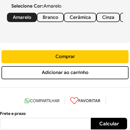
Selecione
Cor
:
Amarelo
Amarelo
Branco
Cerâmica
Cinza
C
Comprar
Adicionar ao carrinho