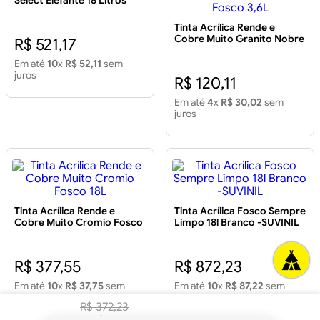
Select Elefante 18 Litros
Tinta Acrílica Rende e
Cobre Muito Granito Nobre
R$ 521,17
Fosco 3,6L, Tinta Acrílica
Rende e Cobre Muito
Em até
10
x
R$ 52,11
sem
Granito Nobre Fosco 3,6L
juros
R$ 120,11
Em até
4
x
R$ 30,02
sem
juros
Tinta Acrílica Rende e
Tinta Acrílica Fosco Sempre
Cobre Muito Cromio Fosco
Limpo 18l Branco -SUVINIL
18L
R$ 377,55
R$ 872,23
Em até
10
x
R$ 37,75
sem
Em até
10
x
R$ 87,22
sem
juros
juros
R$
372
,
23