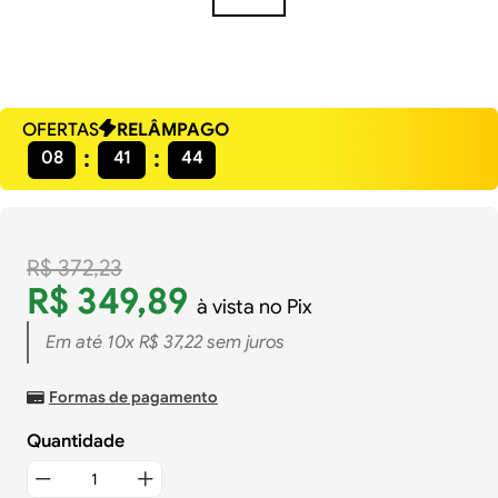
OFERTAS
RELÂMPAGO
08
41
44
R$
372
,
23
R$
349
,
89
à vista no Pix
Em até
10
x
R$
37
,
22
sem juros
Formas de pagamento
Quantidade