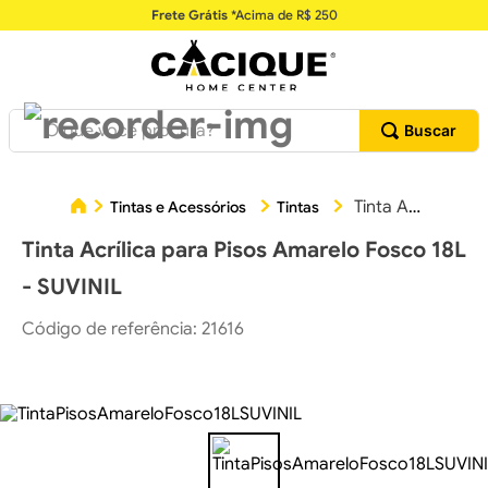
Frete Grátis
*Acima de R$ 250
O que você procura?
Tinta Acrílica para Pisos Amarelo Fosco 18L - SUVINIL
Tintas e Acessórios
Tintas
Tinta Acrílica para Pisos Amarelo Fosco 18L
- SUVINIL
Código de referência
:
21616