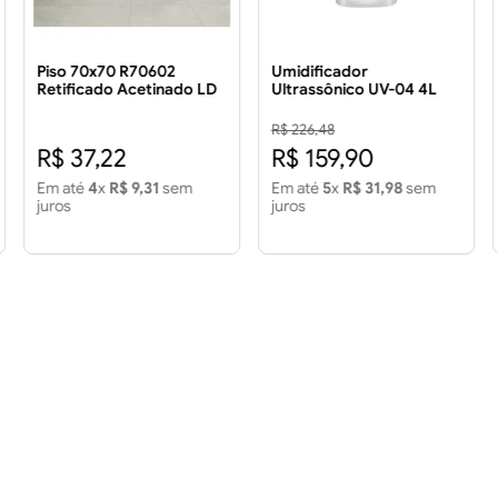
Piso 70x70 R70602
Umidificador
Retificado Acetinado LD
Ultrassônico UV-04 4L
3.43 m²
Bivolt
R$ 226,48
R$ 37,22
R$ 159,90
Em até
4
x
R$ 9,31
sem
Em até
5
x
R$ 31,98
sem
juros
juros