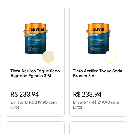
Tinta Acrílica Toque Seda
Tinta Acrílica Toque Seda
Algodão Egípcio 3,6L
Branco 3,6L
R$ 233,94
R$ 233,94
Em até
1
x
R$ 219,90
sem
Em até
1
x
R$ 219,90
sem
juros
juros