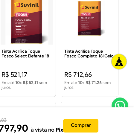
Tinta Acrílica Toque
Tinta Acrílica Toque
Fosco Select Elefante 18
Fosco Completo 18l Gelo
Litros
R$ 521,17
R$ 712,66
Em até
10
x
R$ 52,11
sem
Em até
10
x
R$ 71,26
sem
juros
juros
,
83
797
,
90
Comprar
à vista no
Pix