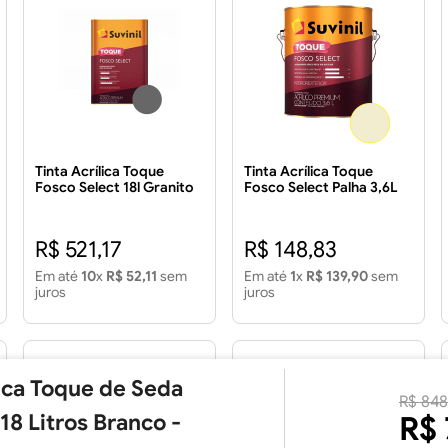
Tinta Acrílica Toque
Tinta Acrílica Toque
Fosco Select 18l Granito
Fosco Select Palha 3,6L
Nobre
R$ 521,17
R$ 148,83
Em até
10
x
R$ 52,11
sem
Em até
1
x
R$ 139,90
sem
juros
juros
lica Toque de Seda
R$
848
18 Litros Branco -
R$