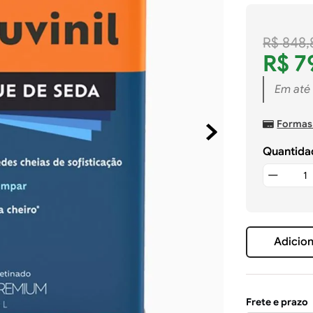
R$
848
,
R$
7
Em até
Formas
Quantida
Adicion