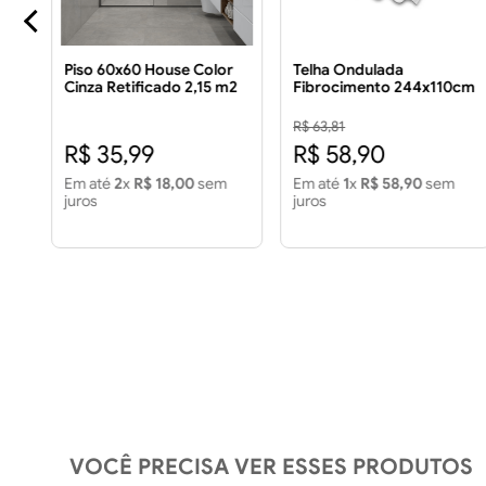
0
Piso 60x60 House Color
Telha Ondulada
Cinza Retificado 2,15 m2
Fibrocimento 244x110cm
Piso 60x60 House Color
5mm
Cinza Retificado 2,15m2
R$ 63,81
R$ 35,99
R$ 58,90
Em até
2
x
R$ 18,00
sem
Em até
1
x
R$ 58,90
sem
juros
juros
VOCÊ PRECISA VER ESSES PRODUTOS