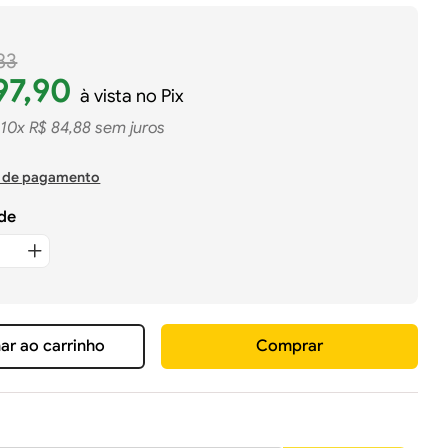
83
97
,
90
à vista no Pix
10
x
R$
84
,
88
sem juros
 de pagamento
de
ar ao carrinho
Comprar