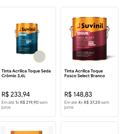
Tinta Acrílica Toque Seda
Tinta Acrílica Toque
Crômio 3,6L
Fosco Select Branco
Neve 3,6L
R$ 233,94
R$ 148,83
Em até
1
x
R$ 219,90
sem
Em até
4
x
R$ 37,20
sem
juros
juros