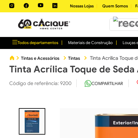
Nossas Lojas
Quem Somos
F
O que você 
Todos departamentos
Materiais de Construção
Louças e
Tinta Acrílica Toque 
Tintas e Acessórios
Tintas
Tinta Acrílica Toque de Seda
Código de referência
:
9200