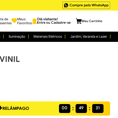
Compre pelo WhatsApp
sta de
Meus
Entre ou Cadastre-se
esentes
Favoritos
s
Iluminação
Materiais Elétricos
Jardim, Varanda e Lazer
UVINIL
00
49
30
RELÂMPAGO