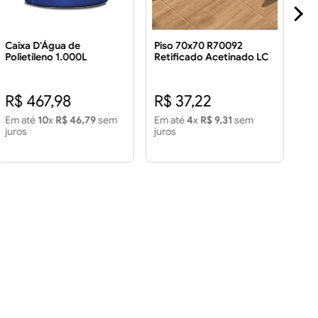
Caixa D'Água de
Piso 70x70 R70092
Pi
Polietileno 1.000L
Retificado Acetinado LC
Ac
3.43 m² Piso 70x70
3.
R70092 Retificado
R$ 
Acetinado LC 3.43 m2
R$ 467,98
R$ 37,22
R
Em até
10
x
R$ 46,79
sem
Em até
4
x
R$ 9,31
sem
Em
juros
juros
jur