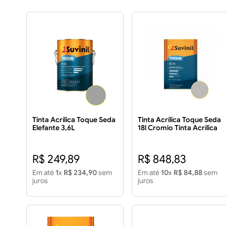
Tinta Acrílica Toque Seda
Tinta Acrílica Toque Seda
Elefante 3,6L
18l Cromio Tinta Acrílica
Oque Seda 18l Cromio
R$ 249,89
R$ 848,83
Em até
1
x
R$ 234,90
sem
Em até
10
x
R$ 84,88
sem
juros
juros