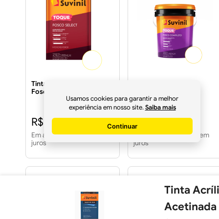
Tinta Acrílica Toque
Tinta Acrílica Toque
Fosco Select Branco
Fosco Completo 20l
Usamos cookies para garantir a melhor
Neve 18 Litros
Branco -SUVINIL
experiência em nosso site.
Saiba mais
R$ 521,17
R$ 712,66
Continuar
Em até
10
x
R$ 52,11
sem
Em até
10
x
R$ 71,26
sem
juros
juros
Tinta Acrí
Acetinada 