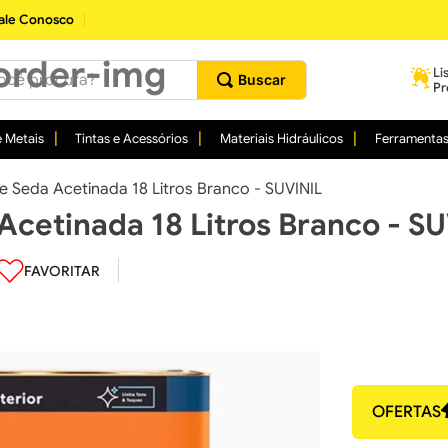
ale Conosco
procura?
Li
Pr
 Metais
Tintas e Acessórios
Materiais Hidráulicos
Ferramenta
de Seda Acetinada 18 Litros Branco - SUVINIL
 Acetinada 18 Litros Branco - S
OFERTAS