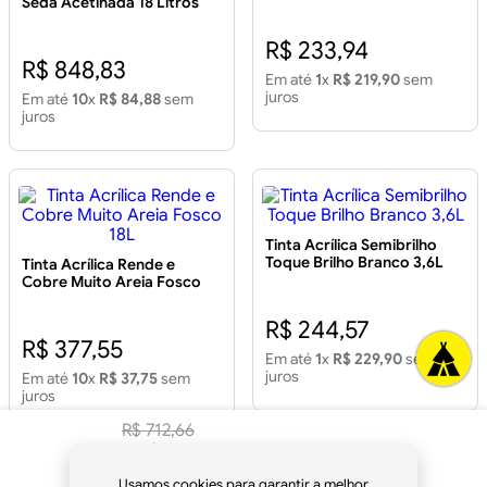
Seda Acetinada 18 Litros
Branco
R$ 233,94
R$ 848,83
Em até
1
x
R$ 219,90
sem
juros
Em até
10
x
R$ 84,88
sem
juros
Tinta Acrílica Semibrilho
Toque Brilho Branco 3,6L
Tinta Acrílica Rende e
Cobre Muito Areia Fosco
18L
R$ 244,57
R$ 377,55
Em até
1
x
R$ 229,90
sem
juros
Em até
10
x
R$ 37,75
sem
juros
R$
712
,
66
R$
669
,
90
à vista
Usamos cookies para garantir a melhor