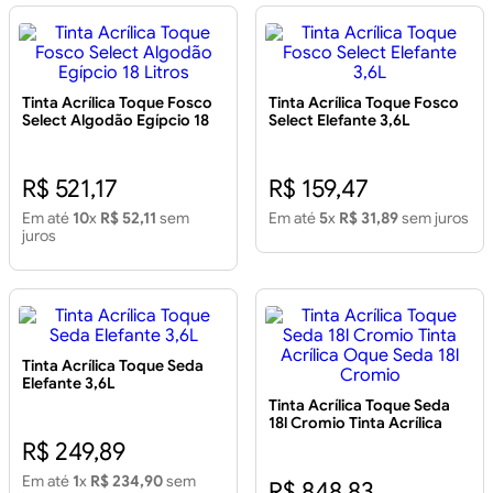
Tinta Acrílica Toque Fosco
Tinta Acrílica Toque Fosco
Select Algodão Egípcio 18
Select Elefante 3,6L
Litros
R$ 521,17
R$ 159,47
Em até
10
x
R$ 52,11
sem
Em até
5
x
R$ 31,89
sem juros
juros
Tinta Acrílica Toque Seda
Elefante 3,6L
Tinta Acrílica Toque Seda
18l Cromio Tinta Acrílica
Oque Seda 18l Cromio
R$ 249,89
Em até
1
x
R$ 234,90
sem
R$ 848,83