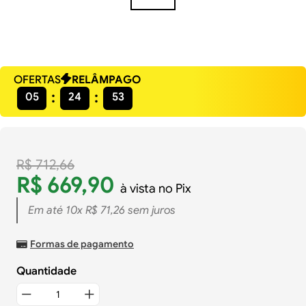
OFERTAS
RELÂMPAGO
05
24
53
R$
712
,
66
R$
669
,
90
à vista no Pix
Em até
10
x
R$
71
,
26
sem juros
Formas de pagamento
Quantidade