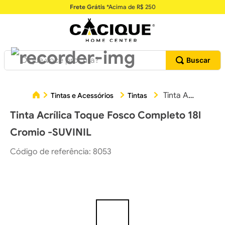
Frete Grátis
*Acima de R$ 250
O que você procura?
Tinta Acrílica Toque Fosco Completo 18l Cromio -SUVINIL
Tintas e Acessórios
Tintas
Tinta Acrílica Toque Fosco Completo 18l
Cromio -SUVINIL
Código de referência
:
8053