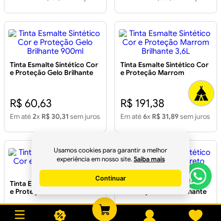
Tinta Esmalte Sintético Cor
Tinta Esmalte Sintético Cor
e Proteção Gelo Brilhante
e Proteção Marrom
900ml
Brilhante 3,6L
R$ 60,63
R$ 191,38
Em até
2
x
R$ 30,31
sem juros
Em até
6
x
R$ 31,89
sem juros
Usamos cookies para garantir a melhor
experiência em nosso site.
Saiba mais
Continuar
Tinta Esmalte Sintético Cor
Tinta Esmalte Sintético Cor
e Proteção Branco Fosco
e Proteção Preto Brilhante
900ml
900ml