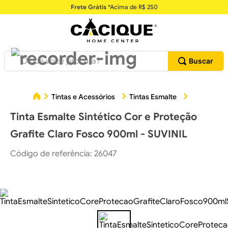
Frete Grátis
*Acima de R$ 250
O que você procura?
Tinta Esm
Tintas e Acessórios
Tintas Esmalte
Tinta Esmalte Sintético Cor e Proteção
Grafite Claro Fosco 900ml - SUVINIL
Código de referência
:
26047