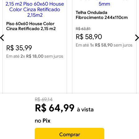
Telha Ondulada
Fibrocimento 244x110cm
5mm
Piso 60x60 House Color
Cinza Retificado 2,15 m2
R$ 63,81
Piso 60x60 House Color
R$ 58,90
Cinza Retificado 2,15m2
Em até
1
x
R$ 58,90
sem juros
R$ 35,99
Em até
2
x
R$ 18,00
sem juros
R$
69
,
14
R$
64
,
99
à vista
no
Pix
Comprar