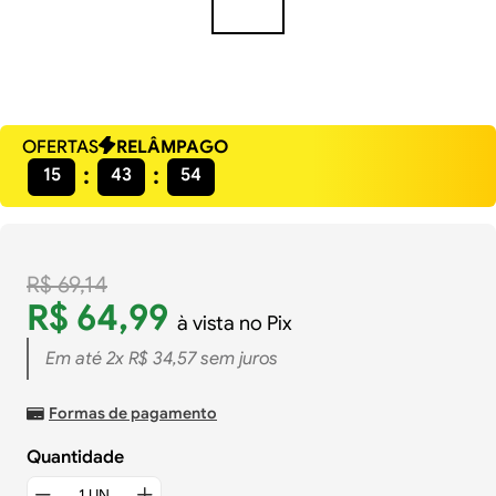
OFERTAS
RELÂMPAGO
15
43
54
R$
69
,
14
R$
64
,
99
à vista no Pix
Em até
2
x
R$
34
,
57
sem juros
Formas de pagamento
Quantidade