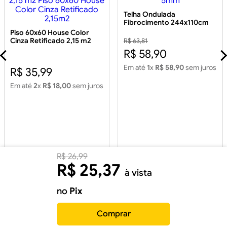
Telha Ondulada
Fibrocimento 244x110cm
5mm
Piso 60x60 House Color
Cinza Retificado 2,15 m2
R$ 63,81
Piso 60x60 House Color
R$ 58,90
Cinza Retificado 2,15m2
Em até
1
x
R$ 58,90
sem juros
R$ 35,99
Em até
2
x
R$ 18,00
sem juros
R$
26
,
99
R$
25
,
37
à vista
no
Pix
Comprar