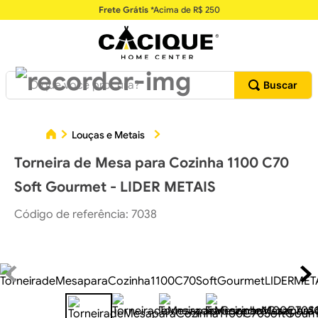
Frete Grátis
*Acima de R$ 250
O que você procura?
Tor
Louças e Metais
Torneiras para Cozinhas
Torneira de Mesa para Cozinha 1100 C70
Soft Gourmet - LIDER METAIS
Código de referência
:
7038