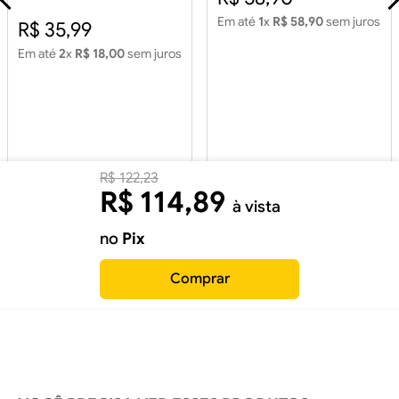
Cinza Retificado 2,15m2
Em até
1
x
R$ 58,90
sem juros
R$ 35,99
Em até
2
x
R$ 18,00
sem juros
R$
122
,
23
R$
114
,
89
à vista
no
Pix
Comprar