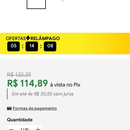
OFERTAS
RELÂMPAGO
05
14
08
R$
122
,
23
R$
114
,
89
à vista no Pix
Em até
4
x
R$
30
,
55
sem juros
Formas de pagamento
Quantidade