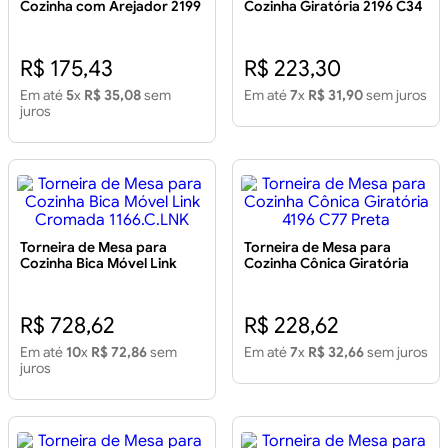
Cozinha com Arejador 2199
Cozinha Giratória 2196 C34
C86 Cromada
Cromada
R$ 175,43
R$ 223,30
Em até
5
x
R$ 35,08
sem
Em até
7
x
R$ 31,90
sem juros
juros
Torneira de Mesa para
Torneira de Mesa para
Cozinha Bica Móvel Link
Cozinha Cônica Giratória
Cromada 1166.C.LNK
4196 C77 Preta
R$ 728,62
R$ 228,62
Em até
10
x
R$ 72,86
sem
Em até
7
x
R$ 32,66
sem juros
juros