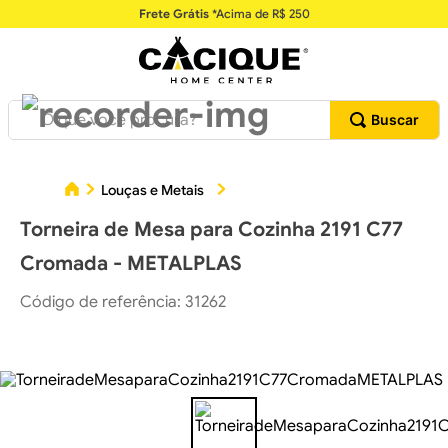
Frete Grátis
*Acima de R$ 250
O que você procura?
Tor
Louças e Metais
Torneiras para Cozinhas
Torneira de Mesa para Cozinha 2191 C77
Cromada - METALPLAS
Código de referência
:
31262