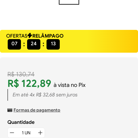
OFERTAS
RELÂMPAGO
07
24
13
R$
130
,
74
R$
122
,
89
à vista no Pix
Em até
4
x
R$
32
,
68
sem juros
Formas de pagamento
Quantidade