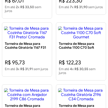
R$ 67,01
R$ 223,30
Em até
2
x
R$ 33,50
sem
Em até
7
x
R$ 31,90
sem juros
juros
Torneira de Mesa para
Torneira de Mesa para
Cozinha Giratória 1167 F31
Cozinha 1100 C70 Soft
Preto/ Cromada
Gourmet
R$ 95,73
R$ 122,23
Em até
3
x
R$ 31,91
sem juros
Em até
4
x
R$ 30,55
sem
juros
Torneira de Mesa para
Torneira de Mesa para