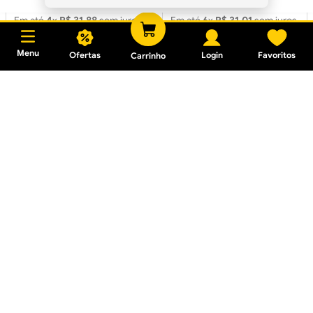
R$ 127,55
R$ 186,06
Em até
4
x
R$ 31,88
sem juros
Em até
6
x
R$ 31,01
sem juros
Menu
Ofertas
Login
Favoritos
Carrinho
Torneira de Mesa para
Torneira de Mesa para
Lavatório 1195 C29
Lavatório Giratória 1198
Cromada
C69 Cromada
R$ 229,89
R$ 98,93
Em até
7
x
R$ 32,84
sem
Em até
3
x
R$ 32,97
sem juros
juros
Torneira de Mesa para
Torneira de Mesa para
Lavatório Giratória 2190
Lavatório Giratória 1198