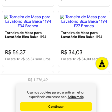
Torneira de Mesa para
Torneira de Mesa para
Lavatório Bica Baixa 1194
Lavatório Bica Baixa 1194
F34 Branca
F27 Branca
R$ 56,37
R$ 34,03
Em até
1
x
R$ 56,37
sem juros
Em até
1
x
R$ 34,03
sem juros
R$
1
.
276
,
49
R$
1
.
199
,
90
à
Usamos cookies para garantir a melhor
Torneira de Mesa para
Torneira de Mesa para
vista no
Pix
experiência em nosso site.
Saiba mais
Lavatório Luxo 2010 C65
Lavatório Automática 1194
Giratória Cromada
Cromada
Continuar
Comprar