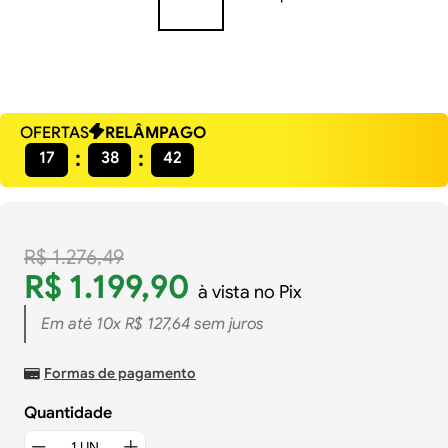
OFERTAS
RELÂMPAGO
17
38
42
R$
1
.
276
,
49
R$
1
.
199
,
90
à vista no Pix
Em até
10
x
R$
127
,
64
sem juros
Formas de pagamento
Quantidade