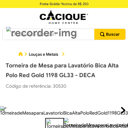
Frete Grátis
*Acima de R$ 250
O que você procura?
To
Louças e Metais
Torneiras para Lavatórios
Torneira de Mesa para Lavatório Bica Alta
Polo Red Gold 1198 GL33 - DECA
Código de referência
:
30530