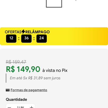
OFERTAS
RELÂMPAGO
12
36
24
R$
159
,
47
R$
149
,
90
à vista no Pix
Em até
5
x
R$
31
,
89
sem juros
Formas de pagamento
Quantidade