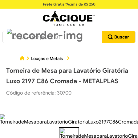
Frete Grátis
*Acima de R$ 250
O que você procura?
To
Louças e Metais
Torneiras para Lavatórios
Torneira de Mesa para Lavatório Giratória
Luxo 2197 C86 Cromada - METALPLAS
Código de referência
:
30700