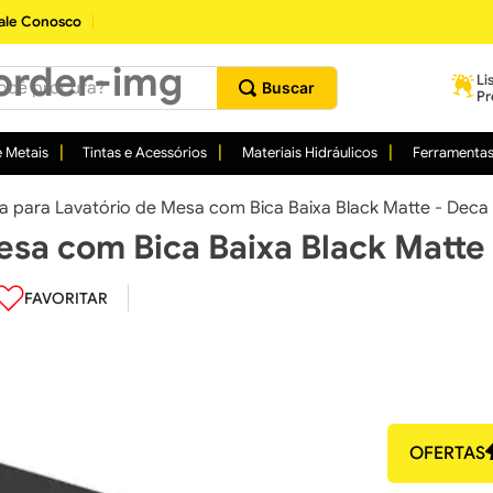
ale Conosco
procura?
Li
Pr
 Metais
Tintas e Acessórios
Materiais Hidráulicos
Ferramenta
ra para Lavatório de Mesa com Bica Baixa Black Matte - Deca
esa com Bica Baixa Black Matte
OFERTAS