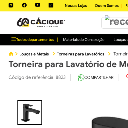
Nossas Lojas
Quem Somos
F
O que você 
Todos departamentos
Materiais de Construção
Louças e
Tornei
Louças e Metais
Torneiras para Lavatórios
Torneira para Lavatório de M
Código de referência
:
8823