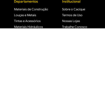
Departamentos
Institucional
Materiais de Construção
Sobre o Cacique
Louças e Metais
Termos de Uso
Tintas e Acessórios
Nossas Lojas
Materiais Hidráulicos
Trabalhe Conosco
Ferramentas
Segurança e Privacidade
Iluminação
Lista de Presentes
Materiais Elétricos
Jardim, Varanda e Lazer
FORMAS DE PAGAMENTO
Os preços e promoções são válidos 
2025 © Cacique Home Center Casa e Construção