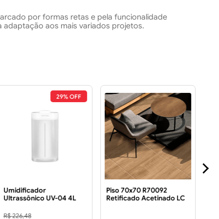
arcado por formas retas e pela funcionalidade
 adaptação aos mais variados projetos.
29% OFF
Umidificador
Piso 70x70 R70092
Ca
Ultrassônico UV-04 4L
Retificado Acetinado LC
Pol
Bivolt
3.43 m² Piso 70x70
R70092 Retificado
R$ 226,48