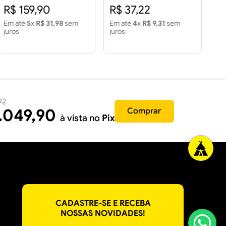
Acetinado LC 3.43 m2
R$ 159,90
R$ 37,22
R
Em até
5
x
R$ 31,98
sem
Em até
4
x
R$ 9,31
sem
Em
juros
juros
jur
92
.
049
,
90
Comprar
à vista no
Pix
CADASTRE-SE E RECEBA
NOSSAS NOVIDADES!