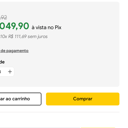
,
92
049
,
90
à vista no Pix
10
x
R$
111
,
69
sem juros
 de pagamento
de
ar ao carrinho
Comprar