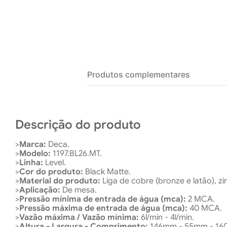
Produtos complementares
Descrição do produto
>
Marca:
Deca.
>
Modelo:
1197.BL26.MT.
>
Linha:
Level.
>
Cor do produto:
Black Matte.
>
Material do produto:
Liga de cobre (bronze e latão), zi
>
Aplicação:
De mesa.
>
Pressão mínima de entrada de água (mca):
2 MCA.
>
Pressão máxima de entrada de água (mca):
40 MCA.
>
Vazão máxima / Vazão mínima:
6l/min - 4l/min.
>
Altura - Largura - Comprimento:
146mm - 55mm - 16