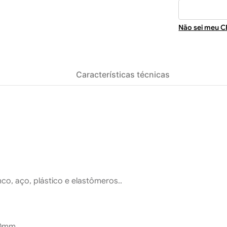
Não sei meu C
Características técnicas
nco, aço, plástico e elastômeros..
0mm.