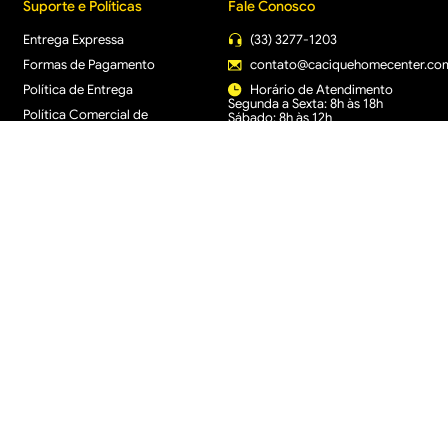
Suporte e Políticas
Fale Conosco
Entrega Expressa
(33) 3277-1203
Formas de Pagamento
contato@caciquehomecenter.co
Política de Entrega
Horário de Atendimento
Segunda a Sexta: 8h às 18h
Política Comercial de
Sábado: 8h às 12h
Promoção de Saldo
Política de Arrependimento
e Trocas
Retire na Loja
Cacique Home Center ® - Todos os direitos reservados
apenas para produtos vendidos pela loja virtual (caciquehomecenter.com.br). Os pr
 LTDA - 16.950.529/0005-30 Avenida Industrial, 1636 A – Bairro Distrito Industr