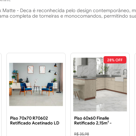
ck Matte - Deca é reconhecida pelo design contemporâneo, m
 gama completa de torneiras e monocomandos, permitindo sua
28% OFF
Piso 70x70 R70602
Piso 60x60 Finalle
Retificado Acetinado LD
Retificado 2,15m² -
3.43 m²
FORMIGRES Piso 60x60
Finalle Retificado LD 2.15
R$ 35,98