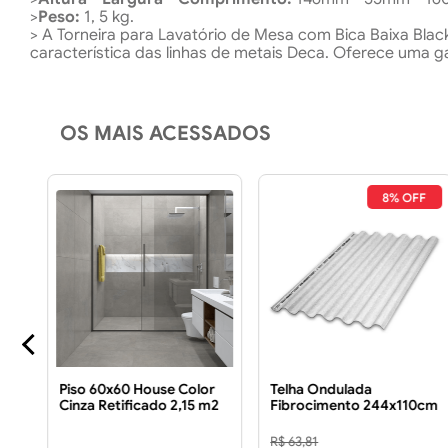
>
Peso:
1, 5 kg.
> A Torneira para Lavatório de Mesa com Bica Baixa Bla
característica das linhas de metais Deca. Oferece uma
OS MAIS ACESSADOS
FF
8% OFF
TE
Piso 60x60 House Color
Telha Ondulada
Cinza Retificado 2,15 m2
Fibrocimento 244x110cm
Piso 60x60 House Color
5mm
Cinza Retificado 2,15m2
R$ 63,81