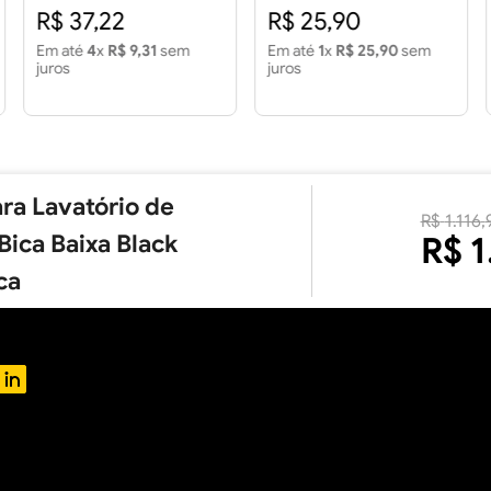
m2 - FORMIGRES
R$ 37,22
R$ 25,90
Em até
4
x
R$ 9,31
sem
Em até
1
x
R$ 25,90
sem
juros
juros
ara Lavatório de
R$
1
.
116
,
ica Baixa Black
R$
1
ca