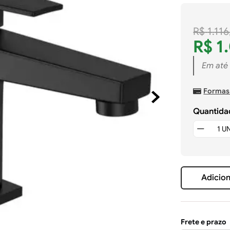
R$
1
.
116
R$
1
.
Em até
Formas
Quantida
Adicion