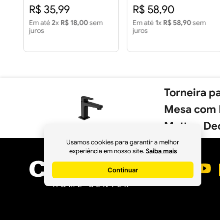
R$ 35,99
R$ 58,90
Em até
2
x
R$ 18,00
sem
Em até
1
x
R$ 58,90
sem
juros
juros
Torneira p
Mesa com B
Matte - De
Usamos cookies para garantir a melhor
experiência em nosso site.
Saiba mais
Continuar