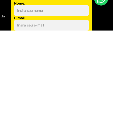
Nome:
m.br
E-mail
Cadastrar
Ao se cadastrar, você confirma que está de acordo
com as
Políticas de Privacidade
e
Termos de Uso
.
SEGURANÇA
eços de lojas físicas podem variar.
ial - Governador Valadares/MG, CEP: 35040-610