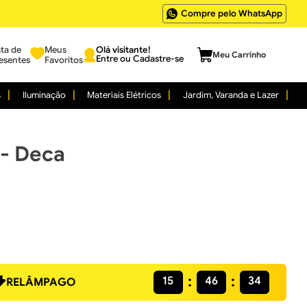
Compre pelo WhatsApp
sta de
Meus
Entre ou Cadastre-se
esentes
Favoritos
s
Iluminação
Materiais Elétricos
Jardim, Varanda e Lazer
 - Deca
15
46
33
RELÂMPAGO