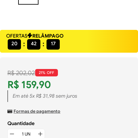
OFERTAS
RELÂMPAGO
20
42
16
R$
202
,
02
21%
R$
159
,
90
Em até
5
x
R$
31
,
98
sem juros
Formas de pagamento
Quantidade