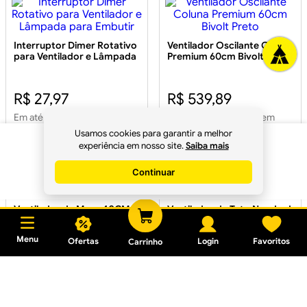
Interruptor Dimer Rotativo
Ventilador Oscilante Coluna
para Ventilador e Lâmpada
Premium 60cm Bivolt Preto
para Embutir
R$ 27,97
R$ 539,89
Em até
1
x
R$ 27,97
sem juros
Em até
10
x
R$ 53,98
sem
juros
Usamos cookies para garantir a melhor
R$
159
,
90
experiência em nosso site.
Saiba mais
Continuar
Comprar
Ventilador de Mesa 40CM
Ventilador de Teto New Led
Turbi Max Preto
Colors Branco 127V
Menu
Ofertas
Login
Favoritos
Carrinho
R$ 271,81
R$ 565,85
Em até
9
x
R$ 30,20
sem
Em até
1
x
R$ 531,90
sem
juros
juros