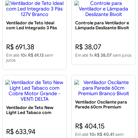
Ventilador de Teto Ideal
Controle para Ventilador e
com Led Integrado 3 Pás
Lâmpada Deslizante Bivolt
127V Branco
R$ 691,38
R$ 38,07
Em até
10
x
R$ 69,13
sem
Em até
1
x
R$ 38,07
sem juros
juros
Ventilador Oscilante para
Parede 60cm Premium
Ventilador de Teto New
Branco Bivolt
Light Led Tabaco com
Cobre Motor Grande -
VENTI DELTA
R$ 404,15
R$ 633,94
Em até
10
x
R$ 40,41
sem