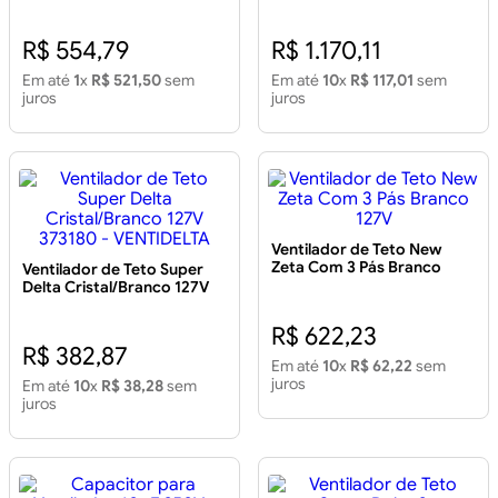
R$ 554,79
R$ 1.170,11
Em até
1
x
R$ 521,50
sem
Em até
10
x
R$ 117,01
sem
juros
juros
Ventilador de Teto New
Zeta Com 3 Pás Branco
Ventilador de Teto Super
127V
Delta Cristal/Branco 127V
373180 - VENTIDELTA
R$ 622,23
R$ 382,87
Em até
10
x
R$ 62,22
sem
juros
Em até
10
x
R$ 38,28
sem
juros