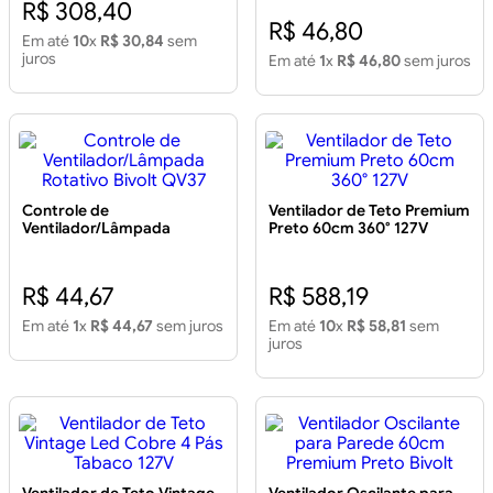
R$ 308,40
R$ 46,80
Em até
10
x
R$ 30,84
sem
juros
Em até
1
x
R$ 46,80
sem juros
Controle de
Ventilador de Teto Premium
Ventilador/Lâmpada
Preto 60cm 360° 127V
Rotativo Bivolt QV37
R$ 44,67
R$ 588,19
Em até
1
x
R$ 44,67
sem juros
Em até
10
x
R$ 58,81
sem
juros