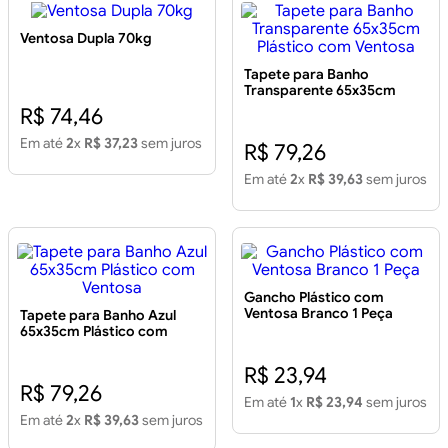
Ventosa Dupla 70kg
Tapete para Banho
Transparente 65x35cm
Plástico com Ventosa
R$ 74,46
Em até
2
x
R$ 37,23
sem juros
R$ 79,26
Em até
2
x
R$ 39,63
sem juros
Gancho Plástico com
Ventosa Branco 1 Peça
Tapete para Banho Azul
65x35cm Plástico com
Ventosa
R$ 23,94
R$ 79,26
Em até
1
x
R$ 23,94
sem juros
Em até
2
x
R$ 39,63
sem juros