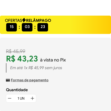
OFERTAS
RELÂMPAGO
15
03
23
R$
45
,
99
R$
43
,
23
à vista no Pix
Em até
1
x
R$
45
,
99
sem juros
Formas de pagamento
Quantidade