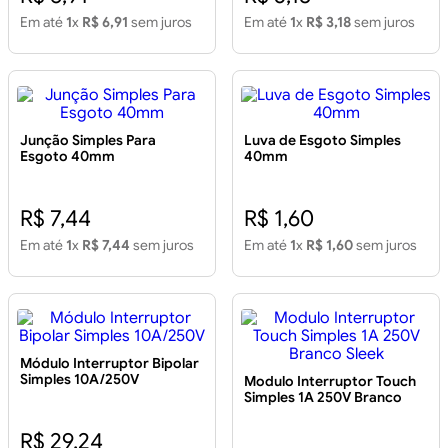
Em até
1
x
R$ 6,91
sem juros
Em até
1
x
R$ 3,18
sem juros
Junção Simples Para
Luva de Esgoto Simples
Esgoto 40mm
40mm
R$ 7,44
R$ 1,60
Em até
1
x
R$ 7,44
sem juros
Em até
1
x
R$ 1,60
sem juros
Módulo Interruptor Bipolar
Simples 10A/250V
Modulo Interruptor Touch
Simples 1A 250V Branco
Sleek
R$ 29,24