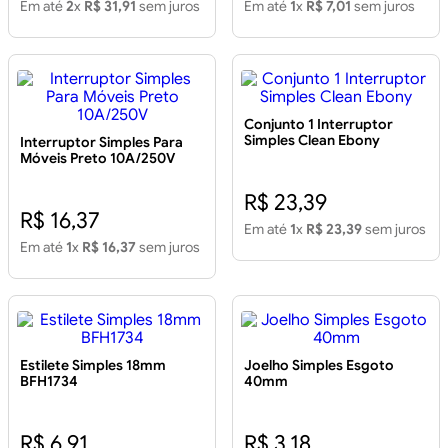
Em até
2
x
R$ 31,91
sem juros
Em até
1
x
R$ 7,01
sem juros
Conjunto 1 Interruptor
Simples Clean Ebony
Interruptor Simples Para
Móveis Preto 10A/250V
R$ 23,39
R$ 16,37
Em até
1
x
R$ 23,39
sem juros
Em até
1
x
R$ 16,37
sem juros
Estilete Simples 18mm
Joelho Simples Esgoto
BFH1734
40mm
R$ 6,91
R$ 3,18