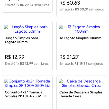
R$ 60,63
Em até
1
x
R$ 29,24
sem juros
Em até
2
x
R$ 30,31
sem juros
Junção Simples para
Tê Esgoto Simples 100mm
Esgoto 50mm
R$ 12,99
R$ 21,27
Em até
1
x
R$ 12,99
sem juros
Em até
1
x
R$ 19,99
sem juros
Conjunto 4x2 1 Tomada
Caixa de Descarga Simples
Simples 2P T 20A 250V Liz
Elevada Cinza