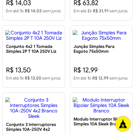
R$ 14,03
R$ 63,82
Em até
1
x
R$ 14,03
sem juros
Em até
2
x
R$ 31,91
sem juros
Conjunto 4x2 1 Tomada
Junção Simples Para
Simples 2P T 10A 250V Liz
Esgoto 75x50mm
R$ 13,50
R$ 12,99
Em até
1
x
R$ 13,50
sem juros
Em até
1
x
R$ 12,99
sem juros
Modulo Interruptor Bipolar
Simples 10A Sleek Branco
Conjunto 3 Interruptores
Simples 10A-250V 4x2
Branco Sleek