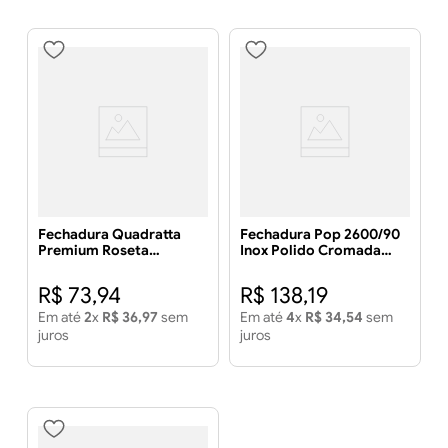
Fechadura Quadratta
Fechadura Pop 2600/90
Premium Roseta
Inox Polido Cromada
Quadrada 2600/81
Externa - ALIANÇA
Cromada Externa -
R$
73
,
94
R$
138
,
19
ALIANÇA
Em até
2
x
R$
36
,
97
sem
Em até
4
x
R$
34
,
54
sem
juros
juros