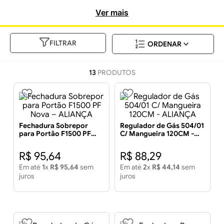
incomparável.
Ver mais
FILTRAR
13
PRODUTOS
Fechadura Sobrepor
Regulador de Gás 504/01
para Portão F1500 PF
C/ Mangueira 120CM -
Nova – ALIANÇA
ALIANÇA
R$
95
,
64
R$
88
,
29
Em até
1
x
R$
95
,
64
sem
Em até
2
x
R$
44
,
14
sem
juros
juros