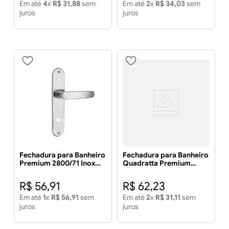
Em até
4
x
R$
31
,
88
sem
Em até
2
x
R$
34
,
03
sem
juros
juros
Fechadura para Banheiro
Fechadura para Banheiro
Premium 2800/71 Inox
Quadratta Premium
Polido Cromado -
Roseta Quadrada
ALIANÇA
2800/81 Cromada -
R$
56
,
91
R$
62
,
23
ALIANÇA
Em até
1
x
R$
56
,
91
sem
Em até
2
x
R$
31
,
11
sem
juros
juros