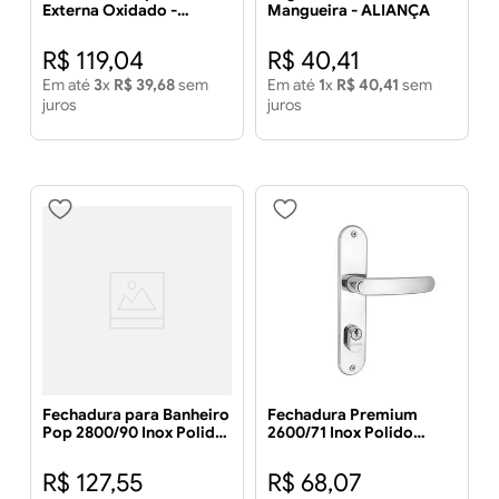
Externa Oxidado -
Mangueira - ALIANÇA
ALIANÇA
R$
119
,
04
R$
40
,
41
Em até
3
x
R$
39
,
68
sem
Em até
1
x
R$
40
,
41
sem
juros
juros
Fechadura para Banheiro
Fechadura Premium
Pop 2800/90 Inox Polido
2600/71 Inox Polido
Cromado - ALIANÇA
Cromada Externa -
ALIANÇA
R$
127
,
55
R$
68
,
07