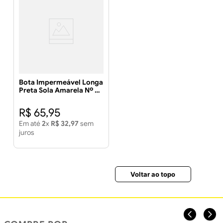
Bota Impermeável Longa
Preta Sola Amarela Nº 42
- PEGA FORTE
R$
65
,
95
Em até
2
x
R$
32
,
97
sem
juros
Voltar ao topo