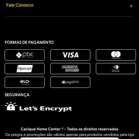
Materiais Elétricos
Formas de Pagamento
Fale Conosco
+
Segurança e Privacidade
Jardim, Varanda e Lazer
Política de Entrega
Lista de Presentes
(33) 3277-1203
Política Comercial de
contato@caciquehomecenter.com.br
Promoção de Saldo
Horário de Atendimento
Política de Arrependimento
Segunda a Sexta: 8h às 18h
e Trocas
Sábado: 8h às 12h
Retire na Loja
FORMAS DE PAGAMENTO
SEGURANÇA
Cacique Home Center ® - Todos os direitos reservados
Os preços e promoções são válidos apenas para produtos vendidos pela loja