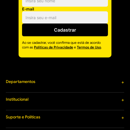
E-mail
Cadastrar
Ao se cadastrar, você confirma que está de acordo
com as
Políticas de Privacidade
e
Termos de Uso
.
Departamentos
+
Materiais de Construção
Louças e Metais
Institucional
+
Tintas e Acessórios
Sobre o Cacique
Materiais Hidráulicos
Termos de Uso
Suporte e Políticas
+
Ferramentas
Nossas Lojas
Iluminação
Entrega Expressa
Trabalhe Conosco