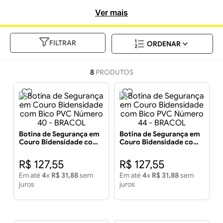
incomparável.
Ver mais
FILTRAR
8
PRODUTOS
Botina de Segurança em
Botina de Segurança em
Couro Bidensidade com
Couro Bidensidade com
Bico PVC Número 40 -
Bico PVC Número 44 -
BRACOL
BRACOL
R$
127
,
55
R$
127
,
55
Em até
4
x
R$
31
,
88
sem
Em até
4
x
R$
31
,
88
sem
juros
juros