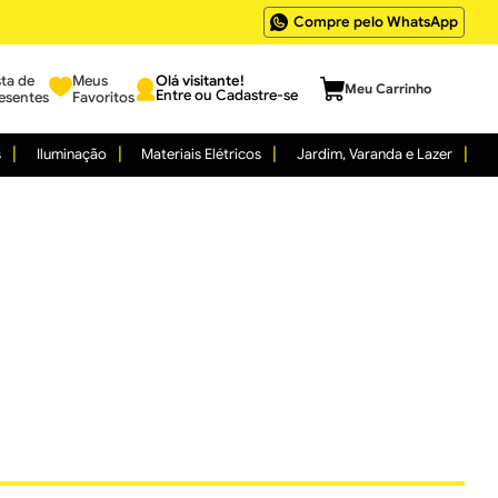
Compre pelo WhatsApp
sta de
Meus
Entre ou Cadastre-se
esentes
Favoritos
s
Iluminação
Materiais Elétricos
Jardim, Varanda e Lazer