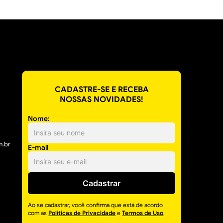
CADASTRE-SE E RECEBA
NOSSAS NOVIDADES!
Nome:
m.br
E-mail
Cadastrar
Ao se cadastrar, você confirma que está de acordo
com as
Políticas de Privacidade
e
Termos de Uso
.