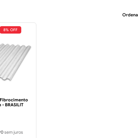
8%
 Fibrocimento
- BRASILIT
90
sem juros