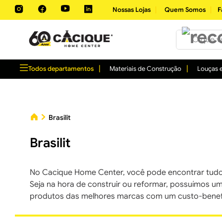
Nossas Lojas
Quem Somos
F
O que você 
Todos departamentos
Materiais de Construção
Louças e
Brasilit
Brasilit
No Cacique Home Center, você pode encontrar tudo
Seja na hora de construir ou reformar, possuímos u
produtos das melhores marcas com um custo-benefí