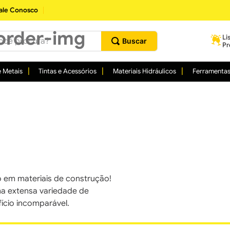
ale Conosco
procura?
Li
Pr
 Metais
Tintas e Acessórios
Materiais Hidráulicos
Ferramenta
 em materiais de construção!
ma extensa variedade de
cio incomparável.