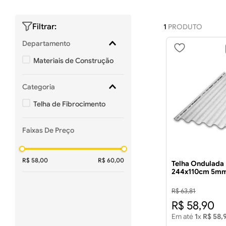
1
PRODUTO
Departamento
Materiais de Construção
Categoria
Telha de Fibrocimento
Faixas De Preço
R$ 58,00
R$ 60,00
Telha Ondulada
244x110cm 5mm 
R$
63
,
81
R$
58
,
90
Em até
1
x
R$
58
,