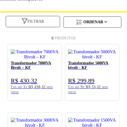
FILTRAR
6
PRODUTOS
Transformador 7000VA
Transformador 5000VA
Bivolt – KF
bivolt - KF
R$
430
,
32
R$
299
,
89
Em até
1
x
R$
430
,
32
sem
Em até
9
x
R$
33
,
32
sem
juros
juros