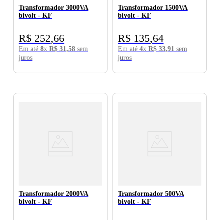
Transformador 3000VA
Transformador 1500VA
bivolt - KF
bivolt - KF
R$
252
,
66
R$
135
,
64
Em até
8
x
R$
31
,
58
sem
Em até
4
x
R$
33
,
91
sem
juros
juros
Transformador 2000VA
Transformador 500VA
bivolt - KF
bivolt - KF