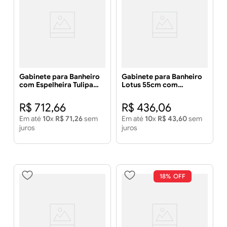
Gabinete para Banheiro
Gabinete para Banheiro
com Espelheira Tulipa
Lotus 55cm com
59cm Branco - MGM
Espelheira Branco - MGM
MÓVEIS
MÓVEIS
R$
712
,
66
R$
436
,
06
Em até
10
x
R$
71
,
26
sem
Em até
10
x
R$
43
,
60
sem
juros
juros
18%