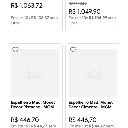
MGM
R$
1
.
170
,
10
R$
1
.
063
,
72
R$
1
.
049
,
90
Em até
10
x
R$
106
,
37
sem
Em até
10
x
R$
104
,
99
sem
juros
juros
Espelheiro Mad. Monet
Espelheiro Mad. Monet
Decor Pistache - MGM
Decor Cimento - MGM
R$
446
,
70
R$
446
,
70
Em até
10
x
R$
44
,
67
sem
Em até
10
x
R$
44
,
67
sem