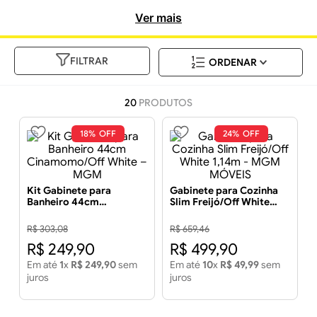
incomparável.
Ver mais
FILTRAR
20
PRODUTOS
18%
24%
Kit Gabinete para
Gabinete para Cozinha
Banheiro 44cm
Slim Freijó/Off White
Cinamomo/Off White –
1,14m - MGM MÓVEIS
MGM
R$
303
,
08
R$
659
,
46
R$
249
,
90
R$
499
,
90
Em até
1
x
R$
249
,
90
sem
Em até
10
x
R$
49
,
99
sem
juros
juros