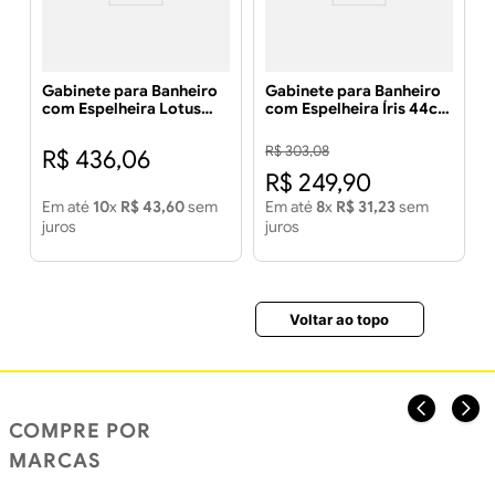
Gabinete para Banheiro
Gabinete para Banheiro
com Espelheira Lotus
com Espelheira Íris 44cm
55cm Amêndoa com Off
Amêndoa/Off White -
White - MGM MÓVEIS
MGM MÓVEIS
R$
303
,
08
R$
436
,
06
R$
249
,
90
Em até
10
x
R$
43
,
60
sem
Em até
8
x
R$
31
,
23
sem
juros
juros
Voltar ao topo
COMPRE POR
MARCAS