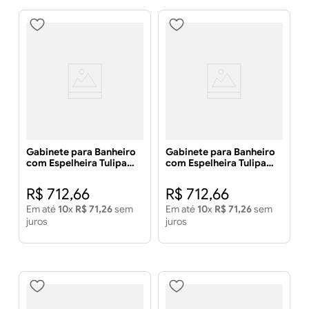
Gabinete para Banheiro
Gabinete para Banheiro
com Espelheira Tulipa
com Espelheira Tulipa
59cm Amêndoa/Off
59cm Amêndoa com
White - MGM MÓVEIS
Branco - MGM MÓVEIS
R$
712
,
66
R$
712
,
66
Em até
10
x
R$
71
,
26
sem
Em até
10
x
R$
71
,
26
sem
juros
juros