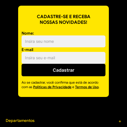
CADASTRE-SE E RECEBA
NOSSAS NOVIDADES!
Nome:
E-mail
Cadastrar
Ao se cadastrar, você confirma que está de acordo
com as
Políticas de Privacidade
e
Termos de Uso
.
Departamentos
+