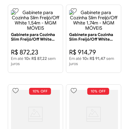
Gabinete para Cozinha
Gabinete para Cozinha
Slim Freijó/Off White
Slim Freijó/Off White
1,54m - MGM MÓVEIS
1,74m - MGM MÓVEIS
R$
872
,
23
R$
914
,
79
Em até
10
x
R$
87
,
22
sem
Em até
10
x
R$
91
,
47
sem
juros
juros
10%
10%