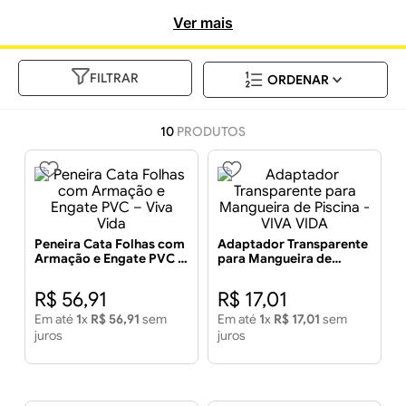
incomparável.
Ver mais
FILTRAR
10
PRODUTOS
Peneira Cata Folhas com
Adaptador Transparente
Armação e Engate PVC –
para Mangueira de
Viva Vida
Piscina - VIVA VIDA
R$
56
,
91
R$
17
,
01
Em até
1
x
R$
56
,
91
sem
Em até
1
x
R$
17
,
01
sem
juros
juros