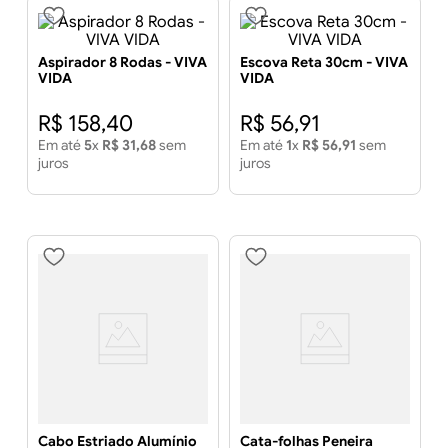
Aspirador 8 Rodas - VIVA
Escova Reta 30cm - VIVA
VIDA
VIDA
R$
158
,
40
R$
56
,
91
Em até
5
x
R$
31
,
68
sem
Em até
1
x
R$
56
,
91
sem
juros
juros
Cabo Estriado Alumínio
Cata-folhas Peneira