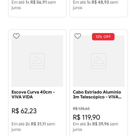
Em até
1
x
R$
56
,
91
sem
Em até
1
x
R$
48
,
93
sem
juros
juros
12%
Escova Curva 40cm -
Cabo Estriado Alumínio
VIVA VIDA
3m Telescópico - VIVA
VIDA
R$
135
,
63
R$
62
,
23
R$
119
,
90
Em até
2
x
R$
31
,
11
sem
Em até
3
x
R$
39
,
96
sem
juros
juros