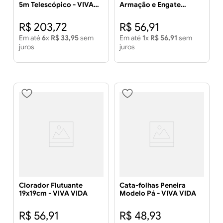
5m Telescópico - VIVA
Armação e Engate
VIDA
Metálico - VIVA VIDA
R$
203
,
72
R$
56
,
91
Em até
6
x
R$
33
,
95
sem
Em até
1
x
R$
56
,
91
sem
juros
juros
Clorador Flutuante
Cata-folhas Peneira
19x19cm - VIVA VIDA
Modelo Pá - VIVA VIDA
R$
56
,
91
R$
48
,
93