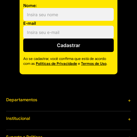
Nome:
E-mail
Cadastrar
Ao se cadastrar, você confirma que está de acordo
com as
Políticas de Privacidade
e
Termos de Uso
.
Departamentos
+
Materiais de Construção
Louças e Metais
Institucional
+
Tintas e Acessórios
Sobre o Cacique
Materiais Hidráulicos
Termos de Uso