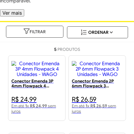
incomparável.
Ver mais
FILTRAR
5
PRODUTOS
Conector Emenda 3P
Conector Emenda 2P
4mm Flowpack 4
6mm Flowpack 3
Unidades - WAGO
Unidades - WAGO
R$
24
,
99
R$
26
,
59
Em até
1
x
R$
24
,
99
sem
Em até
1
x
R$
26
,
59
sem
juros
juros