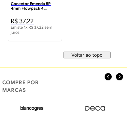
Conector Emenda 5P
4mm Flowpack 4
Unidades - WAGO
R$
37
,
22
Em até
1
x
R$
37
,
22
sem
juros
Voltar ao topo
COMPRE POR
MARCAS